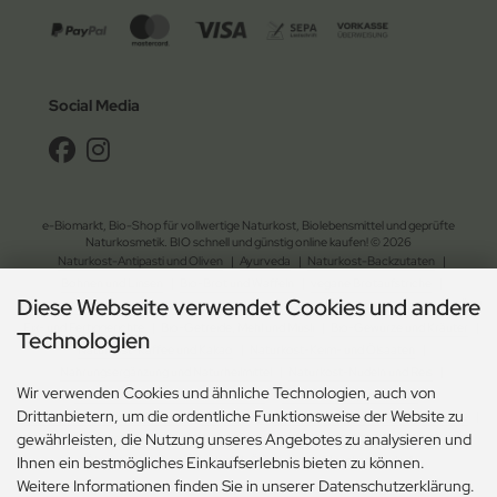
Social Media
e-Biomarkt, Bio-Shop für vollwertige Naturkost, Biolebensmittel und geprüfte
Naturkosmetik. BIO schnell und günstig online kaufen! © 2026
Naturkost-Antipasti und Oliven
|
Ayurveda
|
Naturkost-Backzutaten
|
Bohnen und Linsen
|
Bio-Brot und Waffeln
|
vegane Brotaufstriche
|
Diese Webseite verwendet Cookies und andere
Naturkost-Chips und Salzgebäck
|
Naturkost-Dessert
|
Bio-Essig, Dressing und Öl
|
Fix- und Fertiggerichte
|
Bio-Getreide, Mehl und Müsli
|
Bio-Gewürze und Kräuter
|
Technologien
Naturkost-Kaffee und Kakao
|
Naturkost-Keim- und Ölsaaten
|
Nahrungsergänzung und Naturheilmittel
|
Naturkost-Nudeln und Reis
|
Wir verwenden Cookies und ähnliche Technologien, auch von
Naturkost-Schokolade und Gebäck
|
Naturkost-Soja und Milch
|
Drittanbietern, um die ordentliche Funktionsweise der Website zu
Naturkost-Suppen und Sossen
| Bio-Tee
|
Naturkost-Trockenfrüchte und Nüsse
|
gewährleisten, die Nutzung unseres Angebotes zu analysieren und
Naturkost-Zucker und Süssungsmittel
|
Naturkosmetik-Drogerie
|
Ökologischer Gartenbedarf
|
Ökologischer Haushaltsbedarf
Ihnen ein bestmögliches Einkaufserlebnis bieten zu können.
Weitere Informationen finden Sie in unserer Datenschutzerklärung.