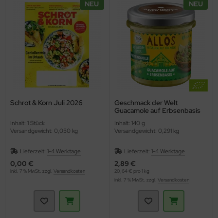
NEU
NEU
ppen und Sossen
e
ockenfrüchte/Nüsse
cker & Süßungsmittel
Schrot & Korn Juli 2026
Geschmack der Welt
utenfrei
Guacamole auf Erbsenbasis
(Allos)
Inhalt: 1 Stück
Inhalt: 140 g
Versandgewicht: 0,050 kg
Versandgewicht: 0,291 kg
Lieferzeit:
1-4 Werktage
Lieferzeit:
1-4 Werktage
0,00 €
2,89 €
inkl. 7 % MwSt. zzgl.
Versandkosten
20,64 € pro 1 kg
inkl. 7 % MwSt. zzgl.
Versandkosten