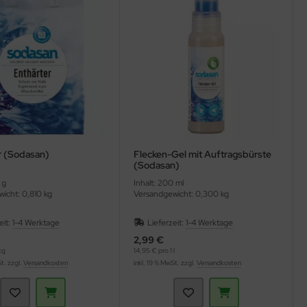
r (Sodasan)
Flecken-Gel mit Auftragsbürste
(Sodasan)
 g
Inhalt: 200 ml
icht: 0,810 kg
Versandgewicht: 0,300 kg
eit:
1-4 Werktage
Lieferzeit:
1-4 Werktage
2,99 €
kg
14,95 € pro 1 l
St. zzgl.
Versandkosten
inkl. 19 % MwSt. zzgl.
Versandkosten