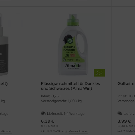
ett)
Flüssigwaschmittel für Dunkles
Gallseife
und Schwarzes (Alma Win)
Inhalt: 0,75 l
Inhalt: 300
 kg
Versandgewicht: 1,000 kg
Versandgew
ktage
Lieferzeit:
1-4 Werktage
Lieferz
6,39 €
3,99 €
8,52 € pro 1 l
13,30 € pro 1 
ndkosten
inkl. 19 % MwSt. zzgl.
Versandkosten
inkl. 7 % MwS