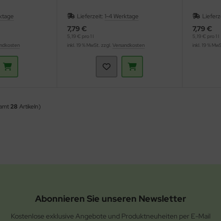
ktage
Lieferzeit:
1-4 Werktage
Lieferz
7,79 €
7,79 €
5,19 € pro 1 l
5,19 € pro 1 l
ndkosten
inkl. 19 % MwSt. zzgl.
Versandkosten
inkl. 19 % Mw
samt
28
Artikeln)
Abonnieren Sie unseren Newsletter
Kostenlose exklusive Angebote und Produktneuheiten per E-Mail