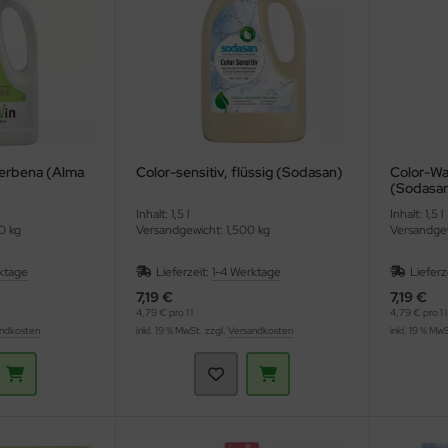
erbena (Alma
Color-sensitiv, flüssig (Sodasan)
Color-Wa
(Sodasa
Inhalt: 1,5 l
Inhalt: 1,5 l
0 kg
Versandgewicht: 1,500 kg
Versandgew
ktage
Lieferzeit:
1-4 Werktage
Lieferz
7,19 €
7,19 €
4,79 € pro 1 l
4,79 € pro 1 l
ndkosten
inkl. 19 % MwSt. zzgl.
Versandkosten
inkl. 19 % Mw