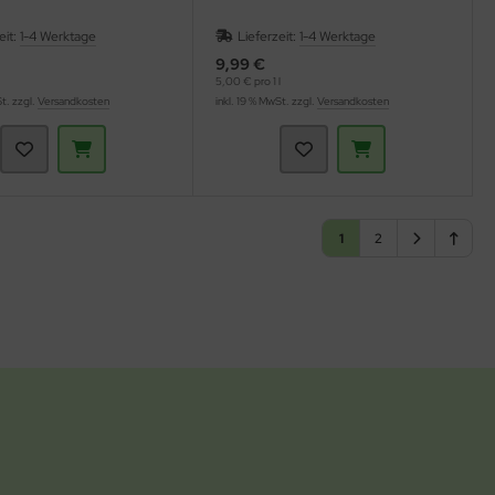
eit:
1-4 Werktage
Lieferzeit:
1-4 Werktage
9,99 €
5,00 € pro 1 l
St. zzgl.
Versandkosten
inkl. 19 % MwSt. zzgl.
Versandkosten
1
2