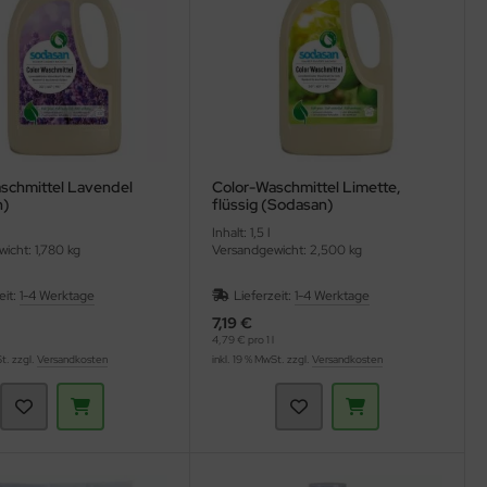
schmittel Lavendel
Color-Waschmittel Limette,
n)
flüssig (Sodasan)
Inhalt: 1,5 l
icht: 1,780 kg
Versandgewicht: 2,500 kg
eit:
1-4 Werktage
Lieferzeit:
1-4 Werktage
7,19 €
4,79 € pro 1 l
St. zzgl.
Versandkosten
inkl. 19 % MwSt. zzgl.
Versandkosten