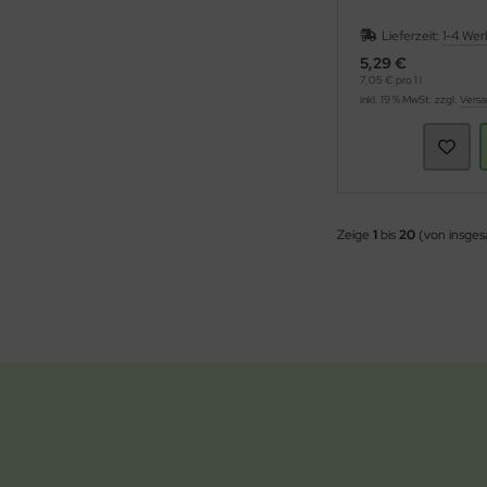
Lieferzeit:
1-4 Wer
5,29 €
7,05 € pro 1 l
inkl. 19 % MwSt. zzgl.
Versa
Zeige
1
bis
20
(von insge