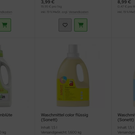
3,99 €
8,99 €
19,95 € pro 1 kg
0,47 € pro 
ndkosten
inkl. 19 % MwSt. zzgl.
Versandkosten
inkl. 19 % Mw
nblüte
Waschmittel color flüssig
Waschmitt
(Sonett)
(Sonett)
Inhalt: 1,5 l
Inhalt: 1,5 l
0 kg
Versandgewicht: 1,600 kg
Versandgew