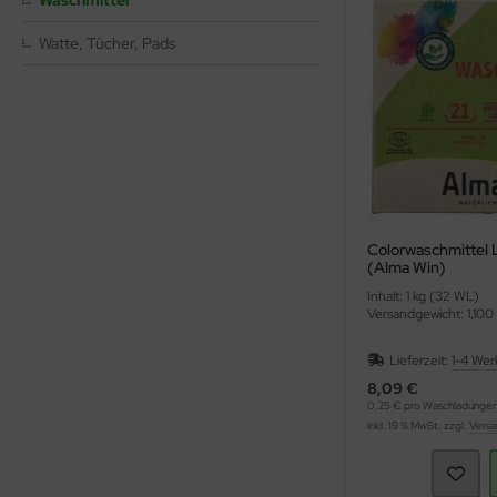
Waschmittel
Watte, Tücher, Pads
ppen und Sossen
e
ockenfrüchte/Nüsse
cker & Süßungsmittel
utenfrei
Colorwaschmittel 
(Alma Win)
Inhalt: 1 kg (32 WL)
Versandgewicht: 1,100
Lieferzeit:
1-4 Wer
8,09 €
0,25 € pro Waschladunge
inkl. 19 % MwSt. zzgl.
Versa