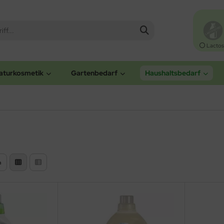
Lactos
aturkosmetik
Gartenbedarf
Haushaltsbedarf
n