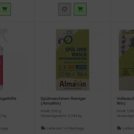
ügelhilfe
Spülmaschinen Reiniger
Vollwasc
(AlmaWin)
Win)
Inhalt: 200 g
Inhalt: 1,
0 kg
Versandgewicht: 0,244 kg
Versandgew
ktage
Lieferzeit:
1-4 Werktage
Lieferz