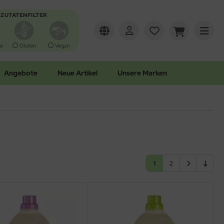
ZUTATENFILTER
e
Gluten
Vegan
Angebote
Neue Artikel
Unsere Marken
1
2