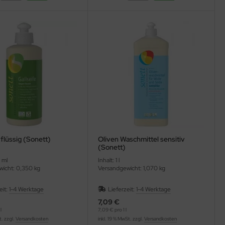
 flüssig (Sonett)
Oliven Waschmittel sensitiv
(Sonett)
 ml
Inhalt: 1 l
icht: 0,350 kg
Versandgewicht: 1,070 kg
eit:
1-4 Werktage
Lieferzeit:
1-4 Werktage
7,09 €
l
7,09 € pro 1 l
t. zzgl.
Versandkosten
inkl. 19 % MwSt. zzgl.
Versandkosten