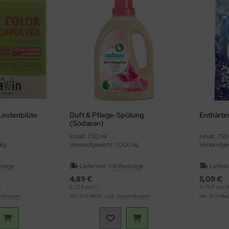
Lindenblüte
Duft & Pflege-Spülung
Enthärte
(Sodasan)
Inhalt: 750 ml
Inhalt: 750
 kg
Versandgewicht: 1,000 kg
Versandgew
ktage
Lieferzeit:
1-4 Werktage
Lieferz
4,89 €
5,09 €
n
6,52 € pro 1 l
6,79 € pro 1 
ndkosten
inkl. 19 % MwSt. zzgl.
Versandkosten
inkl. 19 % Mw