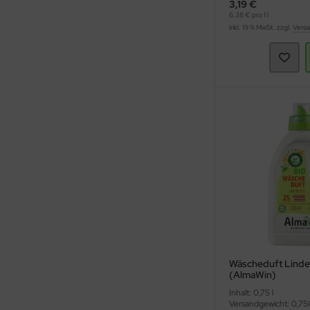
3,19 €
6,38 € pro 1 l
inkl. 19 % MwSt. zzgl.
Versa
Wäscheduft Linde
(AlmaWin)
Inhalt: 0,75 l
Versandgewicht: 0,75