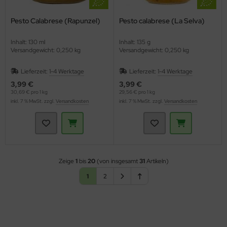
Pesto Calabrese (Rapunzel)
Pesto calabrese (La Selva)
Inhalt: 130 ml
Inhalt: 135 g
Versandgewicht: 0,250 kg
Versandgewicht: 0,250 kg
Lieferzeit:
1-4 Werktage
Lieferzeit:
1-4 Werktage
3,99 €
3,99 €
30,69 € pro 1 kg
29,56 € pro 1 kg
inkl. 7 % MwSt. zzgl.
Versandkosten
inkl. 7 % MwSt. zzgl.
Versandkosten
Zeige
1
bis
20
(von insgesamt
31
Artikeln)
1
2