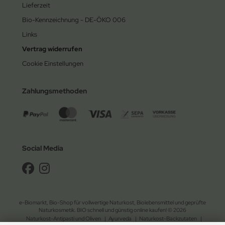
Lieferzeit
Bio-Kennzeichnung - DE-ÖKO 006
Links
Vertrag widerrufen
Cookie Einstellungen
Zahlungsmethoden
Social Media
e-Biomarkt, Bio-Shop für vollwertige Naturkost, Biolebensmittel und geprüfte
Naturkosmetik. BIO schnell und günstig online kaufen! © 2026
Naturkost-Antipasti und Oliven
|
Ayurveda
|
Naturkost-Backzutaten
|