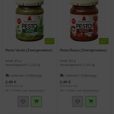
hmelz & Butterfett
unchys
hokolade
nf
rperpflege
tzmittel und Pflegemittel
sli
hokoriegel
ssen
nner
hädlingsbekämpfung
ps
ffeln
rinade
nd- & Lippenpflege
rvietten
sto
ds
ülmittel
ucen würzig
nnenschutz
mpons & Binden
Pesto Verde (Zwergenwiese)
Pesto Rosso (Zwergenwiese)
genbrauen- & Kajalstifte
inkflaschen / Brotdosen
Inhalt: 125 g
Inhalt: 125 g
Versandgewicht: 0,232 kg
Versandgewicht: 0,250 kg
dschatten
schmittel
Lieferzeit:
1-4 Werktage
Lieferzeit:
1-4 Werktage
ppenstifte
tte, Tücher, Pads
2,49 €
2,49 €
19,92 € pro 1 kg
19,92 € pro 1 kg
inkl. 7 % MwSt. zzgl.
Versandkosten
inkl. 7 % MwSt. zzgl.
Versandkosten
ke up & Rouge
scara
gelpflege