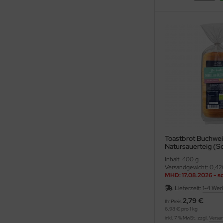
Toastbrot Buchweiz
Natursauerteig (So
Inhalt: 400 g
Versandgewicht: 0,42
MHD: 17.08.2026 - s
reicht
Lieferzeit:
1-4 Wer
2,79 €
Ihr Preis
6,98 € pro 1 kg
inkl. 7 % MwSt. zzgl.
Versa