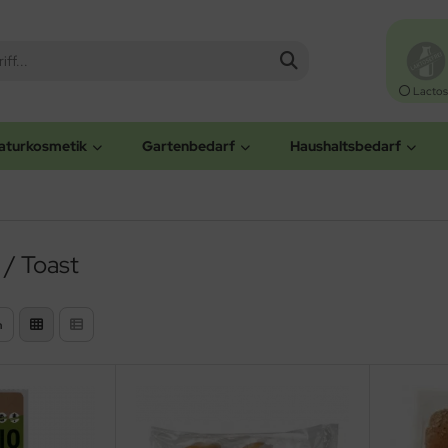
Lactos
aturkosmetik
Gartenbedarf
Haushaltsbedarf
/ Toast
n