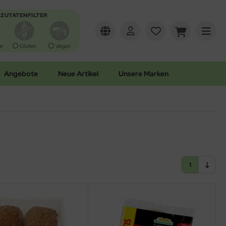
ZUTATENFILTER
e
Gluten
Vegan
Angebote
Neue Artikel
Unsere Marken
1