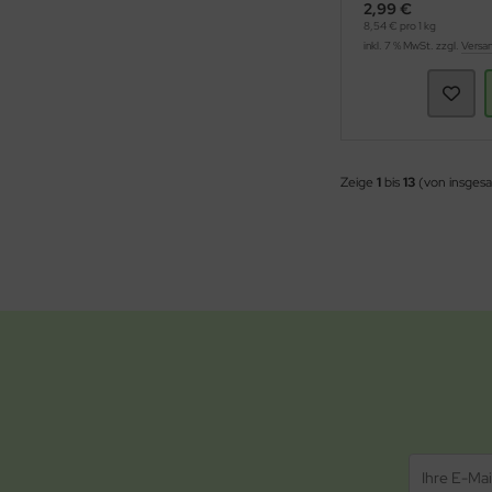
2,99 €
8,54 € pro 1 kg
inkl. 7 % MwSt. zzgl.
Versa
Zeige
1
bis
13
(von insges