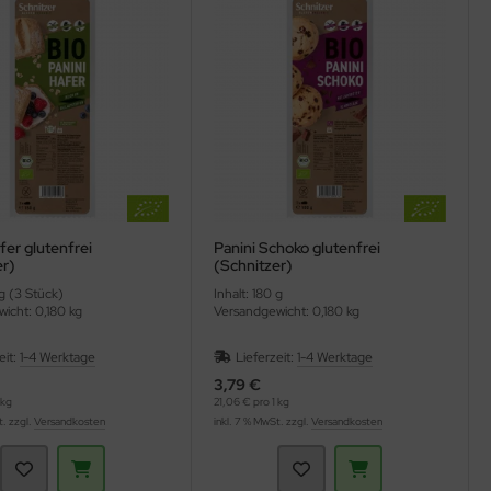
fer glutenfrei
Panini Schoko glutenfrei
er)
(Schnitzer)
 g (3 Stück)
Inhalt: 180 g
icht: 0,180 kg
Versandgewicht: 0,180 kg
eit:
1-4 Werktage
Lieferzeit:
1-4 Werktage
3,79 €
 kg
21,06 € pro 1 kg
t. zzgl.
Versandkosten
inkl. 7 % MwSt. zzgl.
Versandkosten