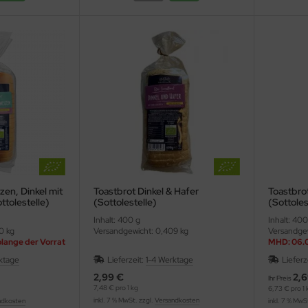
en, Dinkel mit
Toastbrot Dinkel & Hafer
Toastbro
ttolestelle)
(Sottolestelle)
(Sottoles
Inhalt: 400 g
Inhalt: 400
0 kg
Versandgewicht: 0,409 kg
Versandgew
olange der Vorrat
MHD: 06.
ktage
Lieferzeit:
1-4 Werktage
Lieferz
2,99 €
2,6
Ihr Preis
7,48 € pro 1 kg
6,73 € pro 1 
inkl. 7 % MwSt. zzgl.
Versandkosten
ndkosten
inkl. 7 % MwS