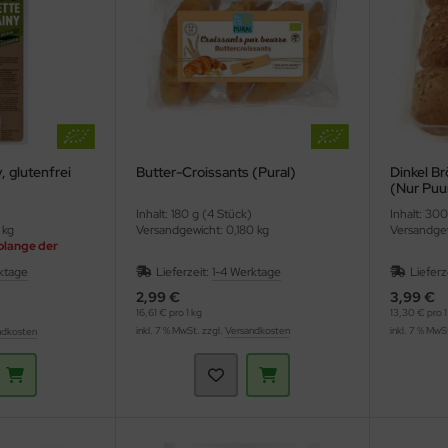
 glutenfrei
Butter-Croissants (Pural)
Dinkel Br
(Nur Puu
Inhalt: 180 g (4 Stück)
Inhalt: 300
 kg
Versandgewicht: 0,180 kg
Versandgew
olange der
ktage
Lieferzeit:
1-4 Werktage
Lieferz
2,99 €
3,99 €
16,61 € pro 1 kg
13,30 € pro 1
inkl. 7 % MwSt. zzgl.
Versandkosten
inkl. 7 % MwS
ndkosten