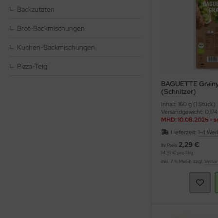
hmelz & Butterfett
unchys
hokolade
nf
rperpflege
tzmittel und Pflegemittel
Backzutaten
sli
hokoriegel
ssen
nner
hädlingsbekämpfung
Brot-Backmischungen
Kuchen-Backmischungen
ps
ffeln
rinade
nd- & Lippenpflege
rvietten
Pizza-Teig
sto
ds
ülmittel
BAGUETTE Grainy,
ucen würzig
nnenschutz
mpons & Binden
(Schnitzer)
Inhalt: 160 g (1 Stück)
genbrauen- & Kajalstifte
inkflaschen / Brotdosen
Versandgewicht: 0,174
MHD: 10.08.2026 - s
Vorrat reicht
dschatten
schmittel
Lieferzeit:
1-4 Wer
2,29 €
Ihr Preis
ppenstifte
tte, Tücher, Pads
14,31 € pro 1 kg
inkl. 7 % MwSt. zzgl.
Versa
ke up & Rouge
scara
gelpflege