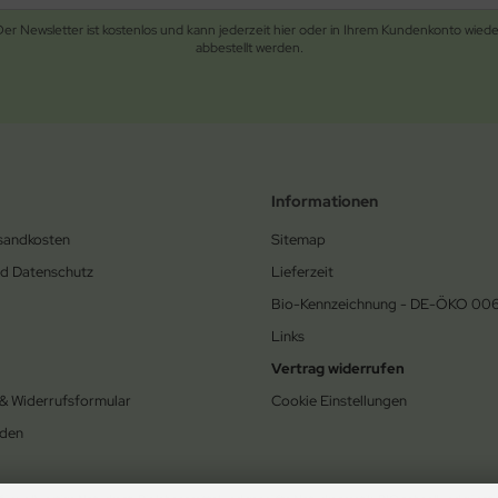
Der Newsletter ist kostenlos und kann jederzeit hier oder in Ihrem Kundenkonto wiede
abbestellt werden.
Informationen
rsandkosten
Sitemap
nd Datenschutz
Lieferzeit
Bio-Kennzeichnung - DE-ÖKO 00
Links
Vertrag widerrufen
 & Widerrufsformular
Cookie Einstellungen
den