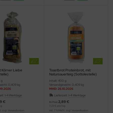
t Körner Liebe
Toastbrot Proteinbrot, mit
telle)
Natursauerteig (Sottolestelle)
 g
Inhalt: 400 g
icht: 0,409 kg
Versandgewicht: 0,409 kg
09.2026
MHD: 26.10.2026
eit:
1-4 Werktage
Lieferzeit:
1-4 Werktage
9 €
2,89 €
Ihr Preis
kg
7,23 € pro 1 kg
t. zzgl.
Versandkosten
inkl. 7 % MwSt. zzgl.
Versandkosten