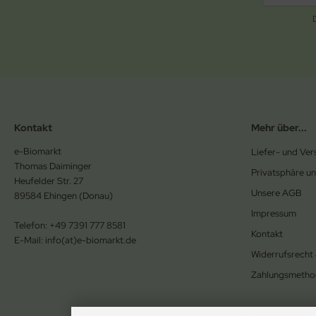
Kontakt
Mehr über...
e-Biomarkt
Liefer- und Ve
Thomas Daiminger
Privatsphäre u
Heufelder Str. 27
Unsere AGB
89584 Ehingen (Donau)
Impressum
Telefon: +49 7391 777 8581
Kontakt
E-Mail: info(at)e-biomarkt.de
Widerrufsrecht
Zahlungsmetho