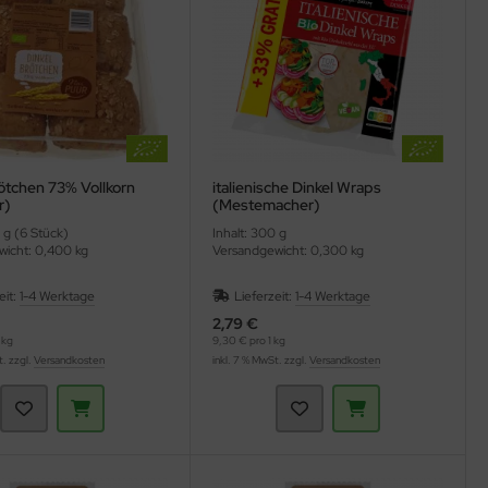
ötchen 73% Vollkorn
italienische Dinkel Wraps
r)
(Mestemacher)
 g (6 Stück)
Inhalt: 300 g
icht: 0,400 kg
Versandgewicht: 0,300 kg
eit:
1-4 Werktage
Lieferzeit:
1-4 Werktage
2,79 €
 kg
9,30 € pro 1 kg
t. zzgl.
Versandkosten
inkl. 7 % MwSt. zzgl.
Versandkosten