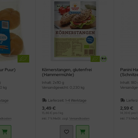
ur Puur)
Körnerstangen, glutenfrei
Panini Ha
(Hammermühle)
(Schnitz
)
Inhalt: 2x110 g
Inhalt: 180
0 kg
Versandgewicht: 0,230 kg
Versandgew
ktage
Lieferzeit:
1-4 Werktage
Lieferz
3,49 €
2,59 €
15,86 € pro 1 kg
14,39 € pro 1
ndkosten
inkl. 7 % MwSt. zzgl.
Versandkosten
inkl. 7 % MwS