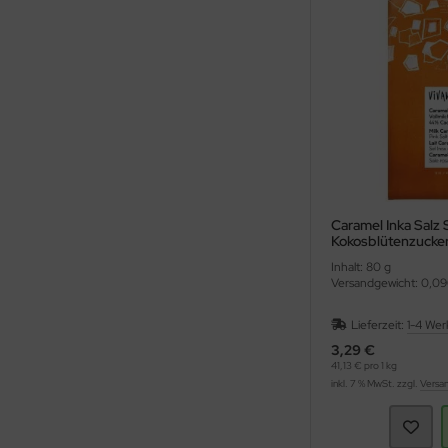
Caramel Inka Salz 
Kokosblütenzucker
Inhalt: 80 g
Versandgewicht: 0,09
Lieferzeit:
1-4 Wer
3,29 €
41,13 € pro 1 kg
inkl. 7 % MwSt. zzgl.
Versa