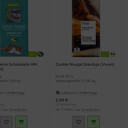
eme Schokolade HIH
Dunkle Nougat Gianduja (Vivani)
l)
 g
Inhalt: 80 g
icht: 0,110 kg
Versandgewicht: 0,090 kg
eit:
1-4 Werktage
Lieferzeit:
1-4 Werktage
2,99 €
 kg
37,38 € pro 1 kg
t. zzgl.
Versandkosten
inkl. 7 % MwSt. zzgl.
Versandkosten