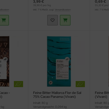
3,99 €
0,69 €
39,90 € pro 1 kg
55,20 € pro 1
ndkosten
inkl. 7 % MwSt. zzgl.
Versandkosten
inkl. 7 % MwS
Cacao -
Feine Bitter Mallorca Flor de Sal
Feine Bit
i)
75% Cacao Panama (Vivani)
(Vivani)
Inhalt: 80 g
Inhalt: 80 
0 kg
Versandgewicht: 0,094 kg
Versandgew