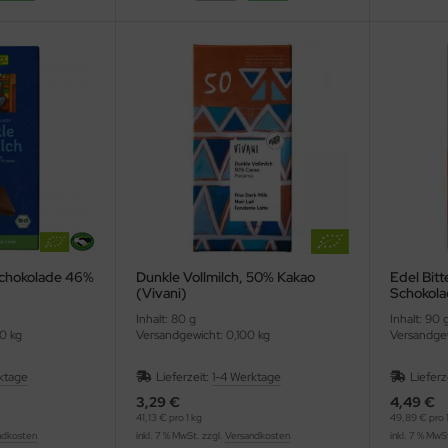
Schokolade 46%
Dunkle Vollmilch, 50% Kakao
Edel Bitt
(Vivani)
Schokola
Inhalt: 80 g
Inhalt: 90 
0 kg
Versandgewicht: 0,100 kg
Versandgew
ktage
Lieferzeit:
1-4 Werktage
Lieferz
3,29 €
4,49 €
41,13 € pro 1 kg
49,89 € pro 1
ndkosten
inkl. 7 % MwSt. zzgl.
Versandkosten
inkl. 7 % MwS