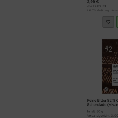
2,99 €
37,38 € pro 1 kg
inkl. 7 % MwSt. zzgl.
Versa
Feine Bitter 92 % 
Schokolade (Vivan
Inhalt: 80 g
Versandgewicht: 0,10