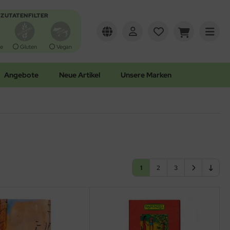
ZUTATENFILTER
e
Gluten
Vegan
Angebote
Neue Artikel
Unsere Marken
1
2
3