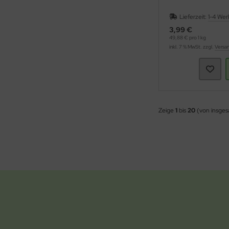
Lieferzeit:
1-4 Wer
3,99 €
49,88 € pro 1 kg
inkl. 7 % MwSt. zzgl.
Versa
Zeige
1
bis
20
(von insge