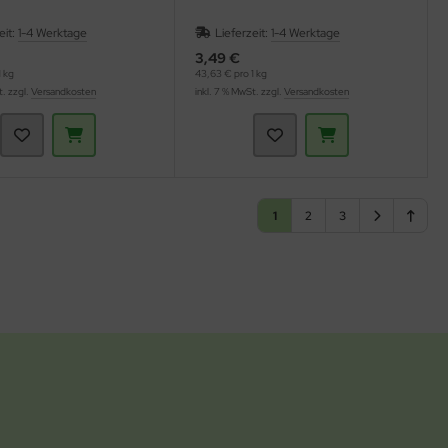
eit:
1-4 Werktage
Lieferzeit:
1-4 Werktage
3,49 €
 kg
43,63 € pro 1 kg
t. zzgl.
Versandkosten
inkl. 7 % MwSt. zzgl.
Versandkosten
1
2
3