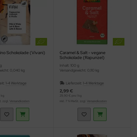
no Schokolade (Vivani)
Caramel & Salt - vegane
Schokolade (Rapunzel)
 g
Inhalt: 100 g
icht: 0,040 kg
Versandgewicht: 0,110 kg
eit:
1-4 Werktage
Lieferzeit:
1-4 Werktage
2,99 €
 kg
29,90 € pro 1 kg
t. zzgl.
Versandkosten
inkl. 7 % MwSt. zzgl.
Versandkosten