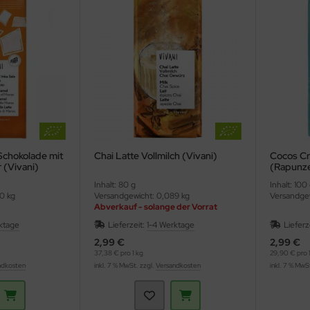
Schokolade mit
Chai Latte Vollmilch (Vivani)
Cocos Cr
 (Vivani)
(Rapunze
Inhalt: 80 g
Inhalt: 100
0 kg
Versandgewicht: 0,089 kg
Versandgew
Abverkauf - solange der Vorrat
reicht
ktage
Lieferzeit:
1-4 Werktage
Lieferz
2,99 €
2,99 €
37,38 € pro 1 kg
29,90 € pro 1
ndkosten
inkl. 7 % MwSt. zzgl.
Versandkosten
inkl. 7 % MwS