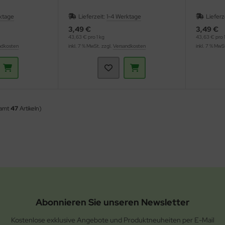
ktage
Lieferzeit:
1-4 Werktage
Lieferz
3,49 €
3,49 €
43,63 € pro 1 kg
43,63 € pro 1
ndkosten
inkl. 7 % MwSt. zzgl.
Versandkosten
inkl. 7 % MwS
samt
47
Artikeln)
Abonnieren Sie unseren Newsletter
Kostenlose exklusive Angebote und Produktneuheiten per E-Mail