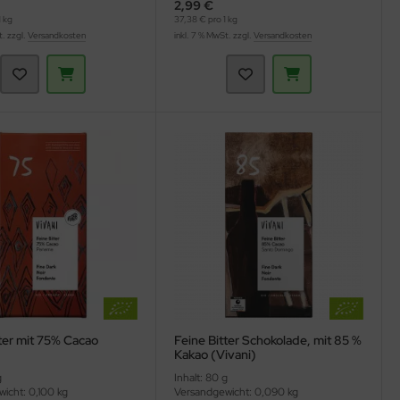
2,99 €
 kg
37,38 € pro 1 kg
t. zzgl.
Versandkosten
inkl. 7 % MwSt. zzgl.
Versandkosten
ter mit 75% Cacao
Feine Bitter Schokolade, mit 85 %
Kakao (Vivani)
g
Inhalt: 80 g
icht: 0,100 kg
Versandgewicht: 0,090 kg