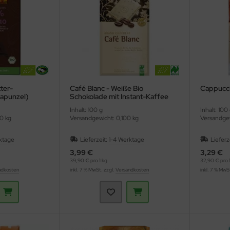
ter-
Café Blanc - Weiße Bio
Cappucci
Rapunzel)
Schokolade mit Instant-Kaffee
(Gepa)
Inhalt: 100 g
Inhalt: 100
0 kg
Versandgewicht: 0,100 kg
Versandgew
ktage
Lieferzeit:
1-4 Werktage
Lieferz
3,99 €
3,29 €
39,90 € pro 1 kg
32,90 € pro 1
ndkosten
inkl. 7 % MwSt. zzgl.
Versandkosten
inkl. 7 % MwS