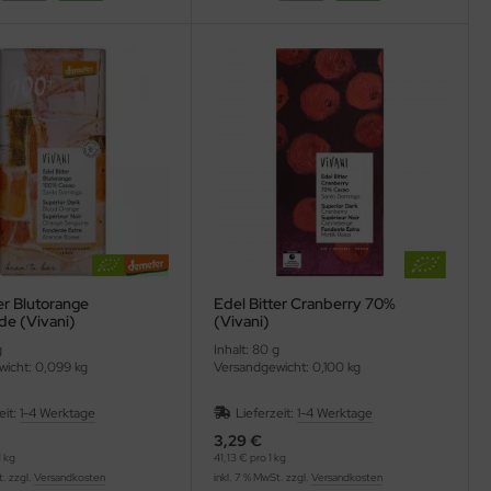
er Blutorange
Edel Bitter Cranberry 70%
de (Vivani)
(Vivani)
g
Inhalt: 80 g
icht: 0,099 kg
Versandgewicht: 0,100 kg
eit:
1-4 Werktage
Lieferzeit:
1-4 Werktage
3,29 €
 kg
41,13 € pro 1 kg
t. zzgl.
Versandkosten
inkl. 7 % MwSt. zzgl.
Versandkosten