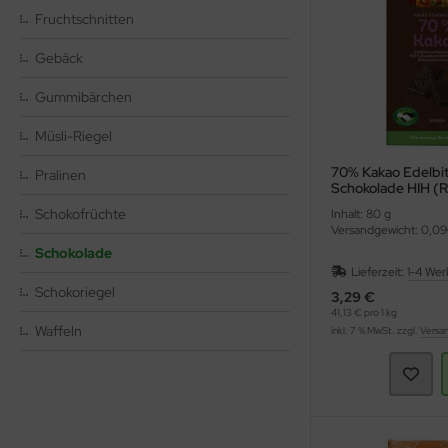
hmelz & Butterfett
unchys
nf
rperpflege
tzmittel und Pflegemittel
Fruchtschnitten
sli
ssen
nner
hädlingsbekämpfung
Gebäck
Gummibärchen
ps
rinade
nd- & Lippenpflege
rvietten
Müsli-Riegel
sto
ds
ülmittel
70% Kakao Edelbit
Pralinen
ucen würzig
nnenschutz
mpons & Binden
Schokolade HIH (
Schokofrüchte
Inhalt: 80 g
genbrauen- & Kajalstifte
inkflaschen / Brotdosen
Versandgewicht: 0,09
Schokolade
dschatten
schmittel
Lieferzeit:
1-4 Wer
Schokoriegel
3,29 €
41,13 € pro 1 kg
ppenstifte
tte, Tücher, Pads
Waffeln
inkl. 7 % MwSt. zzgl.
Versa
ke up & Rouge
scara
gelpflege