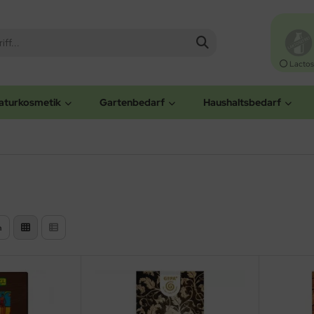
Lactos
aturkosmetik
Gartenbedarf
Haushaltsbedarf
n