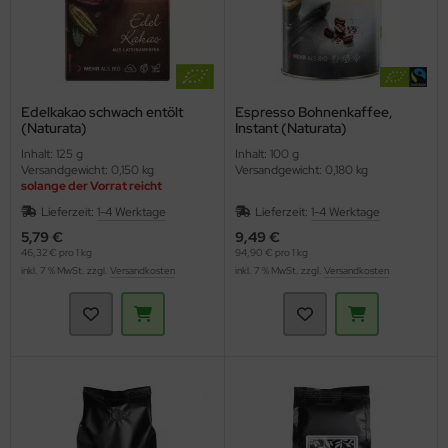
Edelkakao schwach entölt
Espresso Bohnenkaffee,
(Naturata)
Instant (Naturata)
Inhalt: 125 g
Inhalt: 100 g
Versandgewicht: 0,150 kg
Versandgewicht: 0,180 kg
solange der Vorrat reicht
Staffelpreise
Lieferzeit:
1-4 Werktage
Lieferzeit:
1-4 Werktage
5,79 €
9,49 €
46,32 € pro 1 kg
94,90 € pro 1 kg
inkl. 7 % MwSt. zzgl.
Versandkosten
inkl. 7 % MwSt. zzgl.
Versandkosten