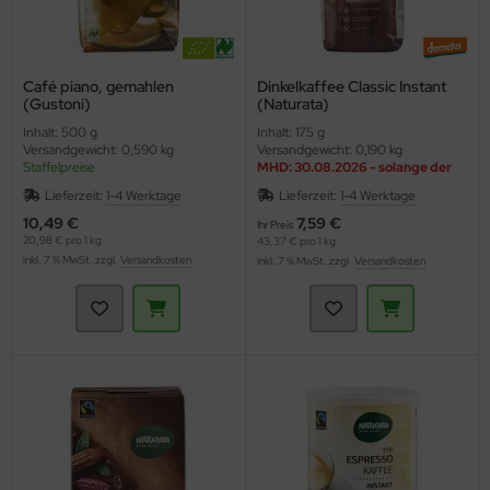
Café piano, gemahlen
Dinkelkaffee Classic Instant
(Gustoni)
(Naturata)
Inhalt: 500 g
Inhalt: 175 g
Versandgewicht: 0,590 kg
Versandgewicht: 0,190 kg
Staffelpreise
MHD: 30.08.2026 - solange der
Vorrat reicht
Lieferzeit:
1-4 Werktage
Lieferzeit:
1-4 Werktage
10,49 €
7,59 €
Ihr Preis
20,98 € pro 1 kg
43,37 € pro 1 kg
inkl. 7 % MwSt. zzgl.
Versandkosten
inkl. 7 % MwSt. zzgl.
Versandkosten