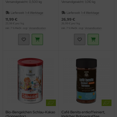
Versandgewicht: 0,500 kg
Versandgewicht: 1,010 kg
Lieferzeit:
1-4 Werktage
Lieferzeit:
1-4 Werktage
11,99 €
26,99 €
23,98 € pro 1 kg
26,99 € pro 1 kg
inkl. 7 % MwSt. zzgl.
Versandkosten
inkl. 7 % MwSt. zzgl.
Versandkosten
Bio-Bengelchen Schlau-Kakao
Café Benita entkoffeiniert,
(Sonnentor)
löslicher Bohnenkaffee