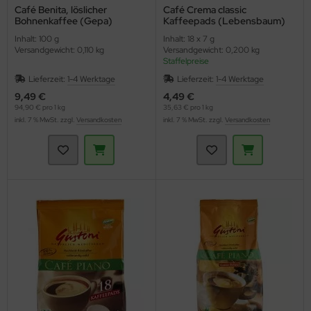
Café Benita, löslicher
Café Crema classic
Bohnenkaffee (Gepa)
Kaffeepads (Lebensbaum)
Inhalt: 100 g
Inhalt: 18 x 7 g
Versandgewicht: 0,110 kg
Versandgewicht: 0,200 kg
Staffelpreise
Lieferzeit:
1-4 Werktage
Lieferzeit:
1-4 Werktage
9,49 €
4,49 €
94,90 € pro 1 kg
35,63 € pro 1 kg
inkl. 7 % MwSt. zzgl.
Versandkosten
inkl. 7 % MwSt. zzgl.
Versandkosten