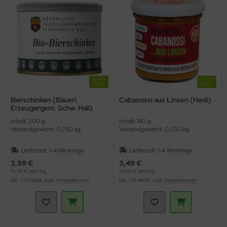
unchys
hokolade
nf
rperpflege
tzmittel und Pflegemittel
sli
hokoriegel
ssen
nner
hädlingsbekämpfung
ps
ffeln
rinade
nd- & Lippenpflege
rvietten
sto
ds
ülmittel
ucen würzig
nnenschutz
mpons & Binden
Bierschinken (Bäuerl.
Cabanossi aus Linsen (Hedi)
Erzeugergem. Schw. Hall)
genbrauen- & Kajalstifte
inkflaschen / Brotdosen
Inhalt: 200 g
Inhalt: 140 g
Versandgewicht: 0,250 kg
Versandgewicht: 0,250 kg
dschatten
schmittel
Lieferzeit:
1-4 Werktage
Lieferzeit:
1-4 Werktage
ppenstifte
tte, Tücher, Pads
3,99 €
3,49 €
19,95 € pro 1 kg
24,93 € pro 1 kg
inkl. 7 % MwSt. zzgl.
Versandkosten
inkl. 7 % MwSt. zzgl.
Versandkosten
ke up & Rouge
scara
gelpflege