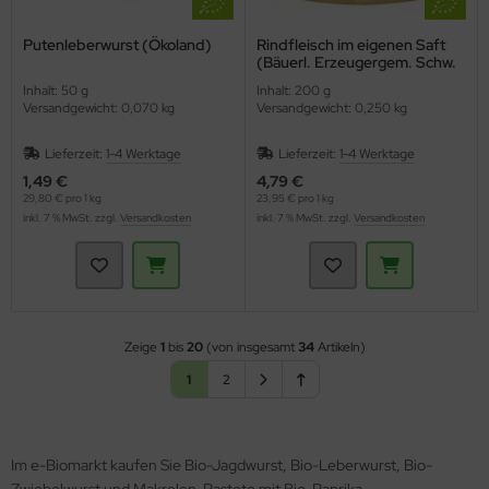
Putenleberwurst (Ökoland)
Rindfleisch im eigenen Saft
(Bäuerl. Erzeugergem. Schw.
Hall)
Inhalt: 50 g
Inhalt: 200 g
Versandgewicht: 0,070 kg
Versandgewicht: 0,250 kg
Lieferzeit:
1-4 Werktage
Lieferzeit:
1-4 Werktage
1,49 €
4,79 €
29,80 € pro 1 kg
23,95 € pro 1 kg
inkl. 7 % MwSt. zzgl.
Versandkosten
inkl. 7 % MwSt. zzgl.
Versandkosten
Zeige
1
bis
20
(von insgesamt
34
Artikeln)
1
2
Im e-Biomarkt kaufen Sie Bio-Jagdwurst, Bio-Leberwurst, Bio-