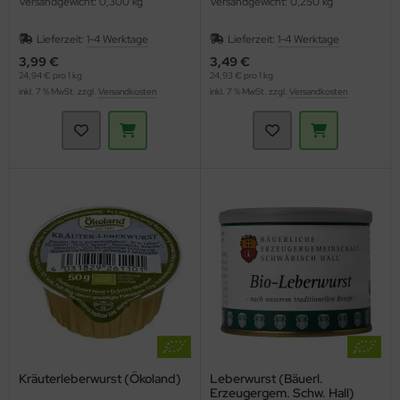
Versandgewicht: 0,300 kg
Versandgewicht: 0,250 kg
Lieferzeit:
1-4 Werktage
Lieferzeit:
1-4 Werktage
3,99 €
3,49 €
24,94 € pro 1 kg
24,93 € pro 1 kg
inkl. 7 % MwSt. zzgl.
Versandkosten
inkl. 7 % MwSt. zzgl.
Versandkosten
Kräuterleberwurst (Ökoland)
Leberwurst (Bäuerl.
Erzeugergem. Schw. Hall)