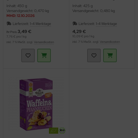
Kuchenbackmischung (Bauck
(Bauckhof)
Inhalt: 450 g
Inhalt: 425 g
Hof)
Versandgewicht: 0,470 kg
Versandgewicht: 0,480 kg
MHD: 12.10.2026
Lieferzeit:
1-4 Werktage
Lieferzeit:
1-4 Werktage
3,49 €
4,29 €
Ihr Preis
10,09 € pro 1 kg
7,76 € pro 1 kg
inkl. 7 % MwSt. zzgl.
Versandkosten
inkl. 7 % MwSt. zzgl.
Versandkosten