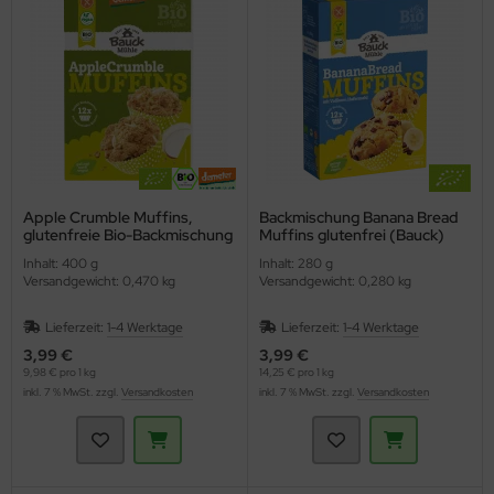
hmelz & Butterfett
unchys
hokolade
nf
rperpflege
tzmittel und Pflegemittel
sli
hokoriegel
ssen
nner
hädlingsbekämpfung
ps
ffeln
rinade
nd- & Lippenpflege
rvietten
sto
ds
ülmittel
ucen würzig
nnenschutz
mpons & Binden
Apple Crumble Muffins,
Backmischung Banana Bread
glutenfreie Bio-Backmischung
Muffins glutenfrei (Bauck)
(Bauckhof)
genbrauen- & Kajalstifte
inkflaschen / Brotdosen
Inhalt: 400 g
Inhalt: 280 g
Versandgewicht: 0,470 kg
Versandgewicht: 0,280 kg
dschatten
schmittel
Lieferzeit:
1-4 Werktage
Lieferzeit:
1-4 Werktage
ppenstifte
tte, Tücher, Pads
3,99 €
3,99 €
9,98 € pro 1 kg
14,25 € pro 1 kg
inkl. 7 % MwSt. zzgl.
Versandkosten
inkl. 7 % MwSt. zzgl.
Versandkosten
ke up & Rouge
scara
gelpflege