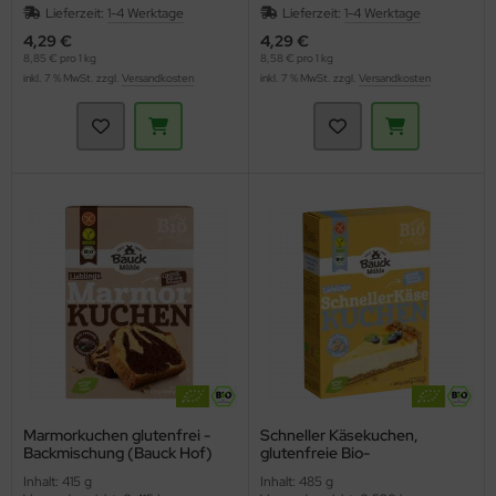
Lieferzeit:
1-4 Werktage
Lieferzeit:
1-4 Werktage
4,29 €
4,29 €
8,85 € pro 1 kg
8,58 € pro 1 kg
inkl. 7 % MwSt. zzgl.
Versandkosten
inkl. 7 % MwSt. zzgl.
Versandkosten
Marmorkuchen glutenfrei -
Schneller Käsekuchen,
Backmischung (Bauck Hof)
glutenfreie Bio-
Kuchenbackmischung
Inhalt: 415 g
Inhalt: 485 g
(Bauckhof)