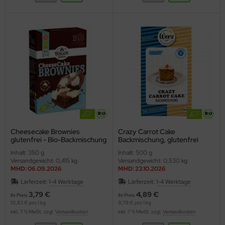
Cheesecake Brownies
Crazy Carrot Cake
glutenfrei - Bio-Backmischung
Backmischung, glutenfrei
(Bauck)
(Werz)
Inhalt: 350 g
Inhalt: 500 g
Versandgewicht: 0,415 kg
Versandgewicht: 0,530 kg
MHD: 06.09.2026
MHD: 23.10.2026
Lieferzeit:
1-4 Werktage
Lieferzeit:
1-4 Werktage
3,79 €
4,89 €
Ihr Preis
Ihr Preis
10,83 € pro 1 kg
9,78 € pro 1 kg
inkl. 7 % MwSt. zzgl.
Versandkosten
inkl. 7 % MwSt. zzgl.
Versandkosten