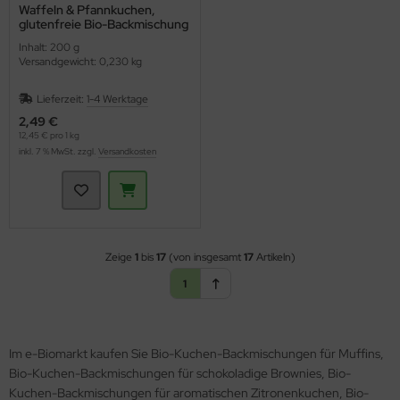
Waffeln & Pfannkuchen,
glutenfreie Bio-Backmischung
(Bauckhof)
Inhalt: 200 g
Versandgewicht: 0,230 kg
Lieferzeit:
1-4 Werktage
2,49 €
12,45 € pro 1 kg
inkl. 7 % MwSt. zzgl.
Versandkosten
Zeige
1
bis
17
(von insgesamt
17
Artikeln)
1
Im e-Biomarkt kaufen Sie Bio-Kuchen-Backmischungen für Muffins,
Bio-Kuchen-Backmischungen für schokoladige Brownies, Bio-
Kuchen-Backmischungen für aromatischen Zitronenkuchen, Bio-