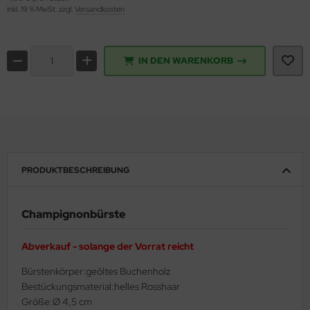
inkl. 19 % MwSt. zzgl.
Versandkosten
ppen und Sossen
e
IN DEN WARENKORB
ockenfrüchte/Nüsse
cker & Süßungsmittel
utenfrei
PRODUKTBESCHREIBUNG
Champignonbürste
Abverkauf - solange der Vorrat reicht
Bürstenkörper:geöltes Buchenholz
Bestückungsmaterial:helles Rosshaar
Größe:Ø 4,5 cm