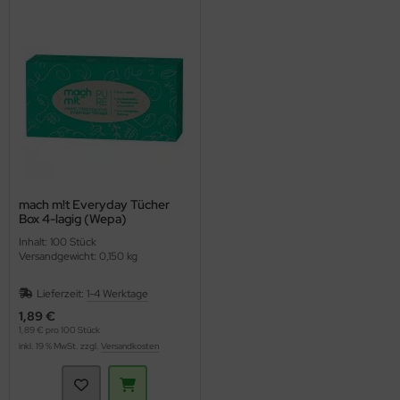
ppen und Sossen
e
ockenfrüchte/Nüsse
cker & Süßungsmittel
utenfrei
mach m!t Everyday Tücher
Box 4-lagig (Wepa)
Inhalt: 100 Stück
Versandgewicht: 0,150 kg
Lieferzeit:
1-4 Werktage
1,89 €
1,89 € pro 100 Stück
inkl. 19 % MwSt. zzgl.
Versandkosten