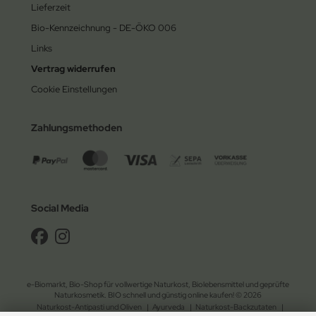
Lieferzeit
Bio-Kennzeichnung - DE-ÖKO 006
Links
Vertrag widerrufen
Cookie Einstellungen
Zahlungsmethoden
Social Media
e-Biomarkt, Bio-Shop für vollwertige Naturkost, Biolebensmittel und geprüfte
Naturkosmetik. BIO schnell und günstig online kaufen! © 2026
Naturkost-Antipasti und Oliven
|
Ayurveda
|
Naturkost-Backzutaten
|