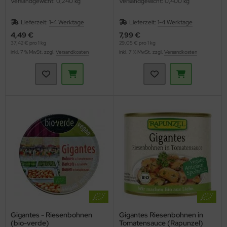
Versandgewicht: 0,240 kg
Versandgewicht: 0,400 kg
Lieferzeit:
1-4 Werktage
Lieferzeit:
1-4 Werktage
4,49 €
7,99 €
37,42 € pro 1 kg
29,05 € pro 1 kg
inkl. 7 % MwSt. zzgl.
Versandkosten
inkl. 7 % MwSt. zzgl.
Versandkosten
Gigantes - Riesenbohnen
Gigantes Riesenbohnen in
(bio-verde)
Tomatensauce (Rapunzel)