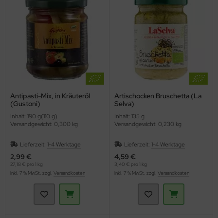
hmelz & Butterfett
unchys
hokolade
nf
rperpflege
tzmittel und Pflegemittel
sli
hokoriegel
ssen
nner
hädlingsbekämpfung
ps
ffeln
rinade
nd- & Lippenpflege
rvietten
sto
ds
ülmittel
ucen würzig
nnenschutz
mpons & Binden
Antipasti-Mix, in Kräuteröl
Artischocken Bruschetta (La
(Gustoni)
Selva)
genbrauen- & Kajalstifte
inkflaschen / Brotdosen
Inhalt: 190 g(110 g)
Inhalt: 135 g
Versandgewicht: 0,300 kg
Versandgewicht: 0,230 kg
dschatten
schmittel
Lieferzeit:
1-4 Werktage
Lieferzeit:
1-4 Werktage
ppenstifte
tte, Tücher, Pads
2,99 €
4,59 €
27,18 € pro 1 kg
3,40 € pro 1 kg
inkl. 7 % MwSt. zzgl.
Versandkosten
inkl. 7 % MwSt. zzgl.
Versandkosten
ke up & Rouge
scara
gelpflege