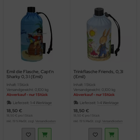
ppen und Sossen
e
ockenfrüchte/Nüsse
cker & Süßungsmittel
utenfrei
Emil die Flasche, Capt'n
Trinkflasche Friends, 0,3l
Sharky 0,3 l (Emil)
(Emil)
Inhalt: 1 Stück
Inhalt: 1 Stück
Versandgewicht: 0,100 kg
Versandgewicht: 0,100 kg
Abverkauf - nur 1 Stück
Abverkauf - nur 1 Stück
Lieferzeit:
1-4 Werktage
Lieferzeit:
1-4 Werktage
18,50 €
18,50 €
18,50 € pro 1 Stück
18,50 € pro 1 Stück
inkl. 19 % MwSt. zzgl.
Versandkosten
inkl. 19 % MwSt. zzgl.
Versandkosten