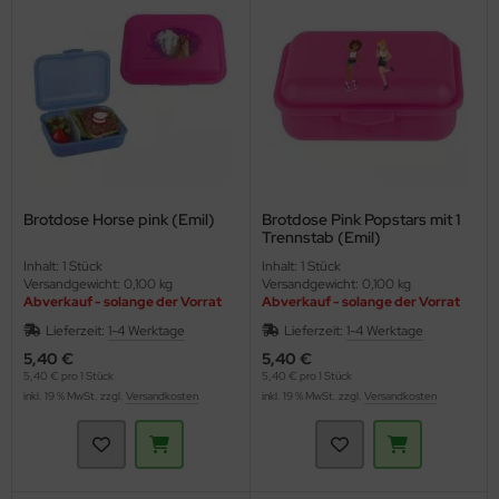
hmelz & Butterfett
ig, Dressing, Öl
unchys
hokolade
nf
rperpflege
- / Fertiggerichte
sli
hokoriegel
ssen
nner
tränke
ps
ffeln
rinade
nd- & Lippenpflege
treide, Mehl, Müsli
sto
ds
würze, Kräuter & Salz
ucen würzig
nnenschutz
Brotdose Horse pink (Emil)
Brotdose Pink Popstars mit 1
Trennstab (Emil)
ffee & Kakao
genbrauen- & Kajalstifte
Inhalt: 1 Stück
Inhalt: 1 Stück
Versandgewicht: 0,100 kg
Versandgewicht: 0,100 kg
Abverkauf - solange der Vorrat
Abverkauf - solange der Vorrat
im- und Ölsaaten
dschatten
reicht
reicht
Lieferzeit:
1-4 Werktage
Lieferzeit:
1-4 Werktage
nserven
ppenstifte
5,40 €
5,40 €
5,40 € pro 1 Stück
5,40 € pro 1 Stück
inkl. 19 % MwSt. zzgl.
Versandkosten
inkl. 19 % MwSt. zzgl.
Versandkosten
hrungsergänzung & Naturheilmittel
ke up & Rouge
deln & Reis
scara
hokolade & Gebäck
gelpflege