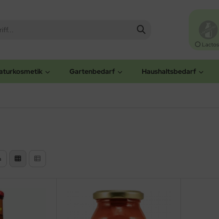
Lactos
aturkosmetik
Gartenbedarf
Haushaltsbedarf
n