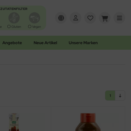
ZUTATENFILTER
e
Gluten
Vegan
Angebote
Neue Artikel
Unsere Marken
1