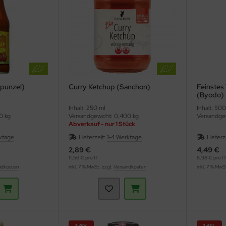
apunzel)
Curry Ketchup (Sanchon)
Feinstes
(Byodo)
Inhalt: 250 ml
Inhalt: 500
0 kg
Versandgewicht: 0,400 kg
Versandgew
Abverkauf - nur 1 Stück
ktage
Lieferzeit:
1-4 Werktage
Lieferz
2,89 €
4,49 €
11,56 € pro 1 l
8,98 € pro 1 l
ndkosten
inkl. 7 % MwSt. zzgl.
Versandkosten
inkl. 7 % MwS