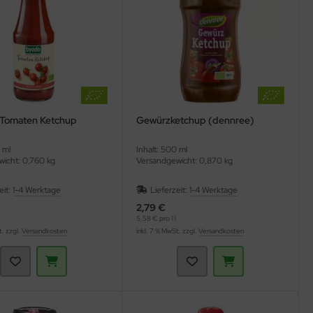
 Tomaten Ketchup
Gewürzketchup (dennree)
 ml
Inhalt: 500 ml
icht: 0,760 kg
Versandgewicht: 0,870 kg
eit:
1-4 Werktage
Lieferzeit:
1-4 Werktage
2,79 €
5,58 € pro 1 l
t. zzgl.
Versandkosten
inkl. 7 % MwSt. zzgl.
Versandkosten