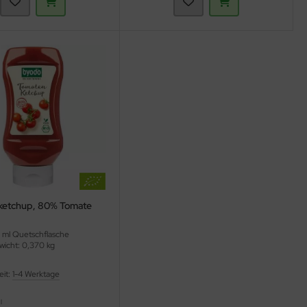
ketchup, 80% Tomate
0 ml Quetschflasche
icht: 0,370 kg
eit:
1-4 Werktage
l