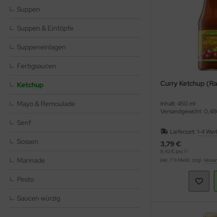
hmelz & Butterfett
unchys
hokolade
rperpflege
tzmittel und Pflegemittel
Suppen
sli
hokoriegel
nner
hädlingsbekämpfung
Suppen & Eintöpfe
Suppeneinlagen
ps
ffeln
nd- & Lippenpflege
rvietten
Fertigsaucen
ds
ülmittel
Curry Ketchup (R
Ketchup
nnenschutz
mpons & Binden
Mayo & Remoulade
Inhalt: 450 ml
genbrauen- & Kajalstifte
inkflaschen / Brotdosen
Versandgewicht: 0,48
Senf
dschatten
schmittel
Lieferzeit:
1-4 Wer
Sossen
3,79 €
8,42 € pro 1 l
ppenstifte
tte, Tücher, Pads
Marinade
inkl. 7 % MwSt. zzgl.
Versa
ke up & Rouge
Pesto
scara
Saucen würzig
gelpflege