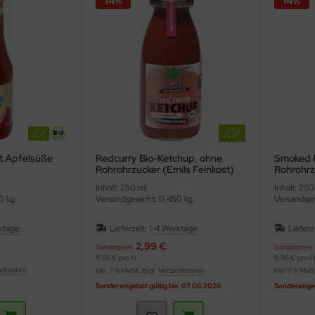
14%
14%
t Apfelsüße
Redcurry Bio-Ketchup, ohne
Smoked 
Rohrohrzucker (Emils Feinkost)
Rohrohrz
Inhalt: 250 ml
Inhalt: 250
0 kg
Versandgewicht: 0,450 kg
Versandgew
ktage
Lieferzeit:
1-4 Werktage
Lieferz
2,99 €
Sonderpreis
Sonderpreis
11,96 € pro 1 l
11,96 € pro 1 
ndkosten
inkl. 7 % MwSt. zzgl.
Versandkosten
inkl. 7 % MwS
Sonderangebot gültig bis: 07.08.2026
Sonderangeb