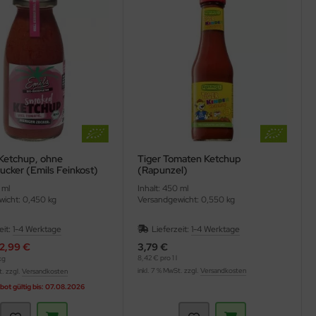
Ketchup, ohne
Tiger Tomaten Ketchup
ucker (Emils Feinkost)
(Rapunzel)
 ml
Inhalt: 450 ml
icht: 0,450 kg
Versandgewicht: 0,550 kg
eit:
1-4 Werktage
Lieferzeit:
1-4 Werktage
2,99 €
3,79 €
8,42 € pro 1 l
kg
inkl. 7 % MwSt. zzgl.
Versandkosten
t. zzgl.
Versandkosten
ot gültig bis: 07.08.2026