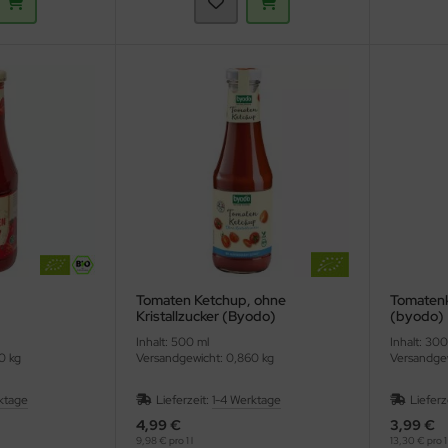
Tomaten Ketchup, ohne
Tomaten
Kristallzucker (Byodo)
(byodo)
Inhalt: 500 ml
Inhalt: 30
0 kg
Versandgewicht: 0,860 kg
Versandgew
ktage
Lieferzeit:
1-4 Werktage
Lieferz
4,99 €
3,99 €
9,98 € pro 1 l
13,30 € pro 1 