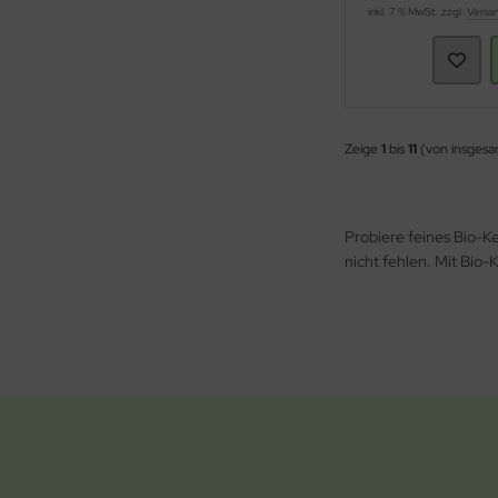
inkl. 7 % MwSt. zzgl.
Versa
Zeige
1
bis
11
(von insges
Probiere feines Bio-K
nicht fehlen. Mit Bio