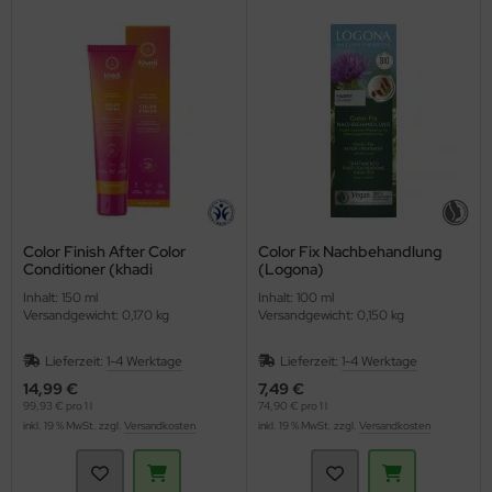
ppen und Sossen
e
ockenfrüchte/Nüsse
cker & Süßungsmittel
utenfrei
Color Finish After Color
Color Fix Nachbehandlung
Conditioner (khadi
(Logona)
Naturprodukte)
Inhalt: 150 ml
Inhalt: 100 ml
Versandgewicht: 0,170 kg
Versandgewicht: 0,150 kg
Lieferzeit:
1-4 Werktage
Lieferzeit:
1-4 Werktage
14,99 €
7,49 €
99,93 € pro 1 l
74,90 € pro 1 l
inkl. 19 % MwSt. zzgl.
Versandkosten
inkl. 19 % MwSt. zzgl.
Versandkosten