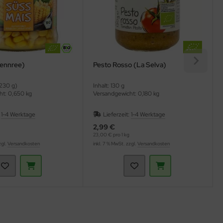
ennree)
Pesto Rosso (La Selva)
(230 g)
Inhalt: 130 g
ht: 0,650 kg
Versandgewicht: 0,180 kg
:
1-4 Werktage
Lieferzeit:
1-4 Werktage
2,99 €
23,00 € pro 1 kg
zgl.
Versandkosten
inkl. 7 % MwSt. zzgl.
Versandkosten