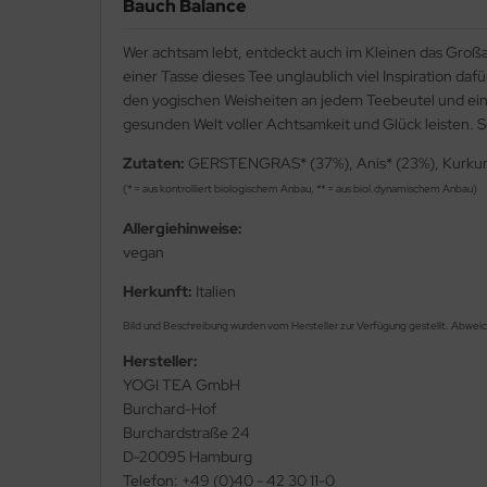
Bauch Balance
Wer achtsam lebt, entdeckt auch im Kleinen das Großar
einer Tasse dieses Tee unglaublich viel Inspiration 
den yogischen Weisheiten an jedem Teebeutel und einer
gesunden Welt voller Achtsamkeit und Glück leisten. S
Zutaten:
GERSTENGRAS* (37%), Anis* (23%), Kurkuma*
(* = aus kontrolliert biologischem Anbau, ** = aus biol.dynamischem Anbau)
Allergiehinweise:
vegan
Herkunft:
Italien
Bild und Beschreibung wurden vom Hersteller zur Verfügung gestellt. Abwei
Hersteller:
YOGI TEA GmbH
Burchard-Hof
Burchardstraße 24
D-20095 Hamburg
Telefon: +49 (0)40 - 42 30 11-0