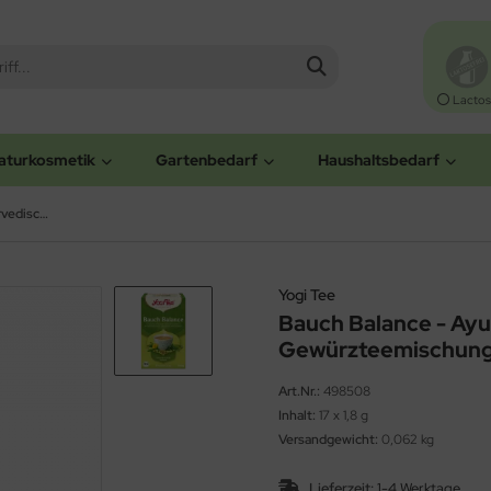
Lactos
aturkosmetik
Gartenbedarf
Haushaltsbedarf
Bauch Balance - Ayurvedische Kräuter- und Gewürzteemischung (YOGI TEA)
Yogi Tee
Bauch Balance - Ayu
Gewürzteemischung
Art.Nr.:
498508
Inhalt:
17 x 1,8 g
Versandgewicht:
0,062 kg
Lieferzeit:
1-4 Werktage