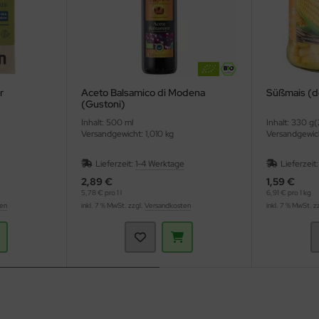
r
Aceto Balsamico di Modena
Süßmais (d
(Gustoni)
Inhalt: 500 ml
Inhalt: 330 g
Versandgewicht: 1,010 kg
Versandgewic
Lieferzeit:
1-4 Werktage
Lieferzeit
2,89 €
1,59 €
5,78 € pro 1 l
6,91 € pro 1 kg
ten
inkl. 7 % MwSt. zzgl.
Versandkosten
inkl. 7 % MwSt. z