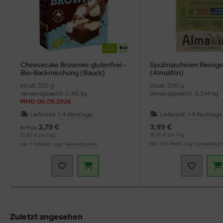
Cheesecake Brownies glutenfrei -
Spülmaschinen Reinige
Bio-Backmischung (Bauck)
(AlmaWin)
Inhalt: 350 g
Inhalt: 200 g
Versandgewicht: 0,415 kg
Versandgewicht: 0,244 kg
MHD: 06.09.2026
Lieferzeit:
1-4 Werktage
Lieferzeit:
1-4 Werktage
3,79 €
3,99 €
Ihr Preis
19,95 € pro 1 kg
10,83 € pro 1 kg
inkl. 19 % MwSt. zzgl.
Versandkos
inkl. 7 % MwSt. zzgl.
Versandkosten
Zuletzt angesehen