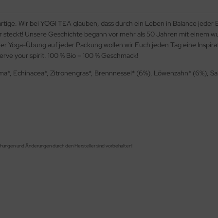
tige. Wir bei YOGI TEA glauben, dass durch ein Leben in Balance jeder E
dafür steckt! Unsere Geschichte begann vor mehr als 50 Jahren mit einem
 Yoga-Übung auf jeder Packung wollen wir Euch jeden Tag eine Inspiratio
erve your spirit. 100 % Bio – 100 % Geschmack!
, Echinacea*, Zitronengras*, Brennnessel* (6%), Löwenzahn* (6%), Sa
chungen und Änderungen durch den Hersteller sind vorbehalten!