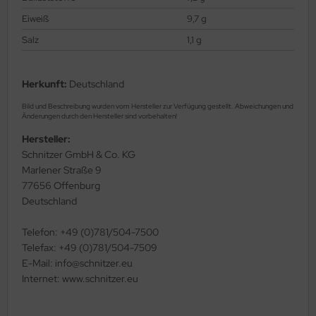
Eiweiß
9,7 g
Salz
1,1 g
Herkunft:
Deutschland
Bild und Beschreibung wurden vom Hersteller zur Verfügung gestellt. Abweichungen und
Änderungen durch den Hersteller sind vorbehalten!
Hersteller:
Schnitzer GmbH & Co. KG
Marlener Straße 9
77656 Offenburg
Deutschland
Telefon: +49 (0)781/504-7500
Telefax: +49 (0)781/504-7509
E-Mail: info@schnitzer.eu
Internet: www.schnitzer.eu