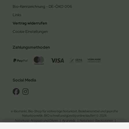
Bio-Kennzeichnung - DE-ÖKO 006
Links
Vertrag widerrufen
Cookie Einstellungen
Zahlungsmethoden
Social Media
e-Biomarkt, Bio-Shop für vollwertige Naturkost, Biolebensmittel und geprüfte
Naturkosmetik. BIO schnell und günstig online kaufen! © 2026
Naturkost-Antipasti und Oliven
|
Ayurveda
|
Naturkost-Backzutaten
|
Bohnen und Linsen
|
Bio-Brot und Waffeln
|
vegane Brotaufstriche
|