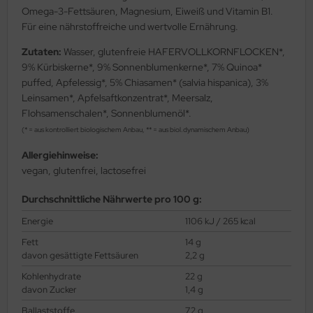
Omega-3-Fettsäuren, Magnesium, Eiweiß und Vitamin B1.
Für eine nährstoffreiche und wertvolle Ernährung.
Zutaten:
Wasser, glutenfreie HAFERVOLLKORNFLOCKEN*,
9% Kürbiskerne*, 9% Sonnenblumenkerne*, 7% Quinoa*
puffed, Apfelessig*, 5% Chiasamen* (salvia hispanica), 3%
Leinsamen*, Apfelsaftkonzentrat*, Meersalz,
Flohsamenschalen*, Sonnenblumenöl*.
(* = aus kontrolliert biologischem Anbau, ** = aus biol.dynamischem Anbau)
Allergiehinweise:
vegan, glutenfrei, lactosefrei
Durchschnittliche Nährwerte pro 100 g:
Energie
1106 kJ / 265 kcal
Fett
14 g
davon gesättigte Fettsäuren
2,2 g
Kohlenhydrate
22 g
davon Zucker
1,4 g
Ballaststoffe
7,2 g