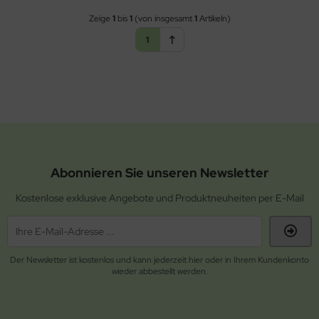
Zeige
1
bis
1
(von insgesamt
1
Artikeln)
ppen und Sossen
1
e
ockenfrüchte/Nüsse
cker & Süßungsmittel
utenfrei
Abonnieren Sie unseren Newsletter
Kostenlose exklusive Angebote und Produktneuheiten per E-Mail
Der Newsletter ist kostenlos und kann jederzeit hier oder in Ihrem Kundenkonto
wieder abbestellt werden.