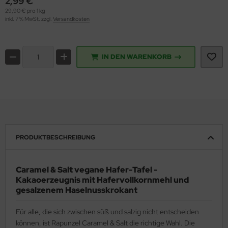
2,99 €
29,90 € pro 1 kg
inkl. 7 % MwSt. zzgl.
Versandkosten
IN DEN WARENKORB
PRODUKTBESCHREIBUNG
Caramel & Salt vegane Hafer-Tafel -
Kakaoerzeugnis mit Hafervollkornmehl und
gesalzenem Haselnusskrokant
Für alle, die sich zwischen süß und salzig nicht entscheiden
können, ist Rapunzel Caramel & Salt die richtige Wahl. Die