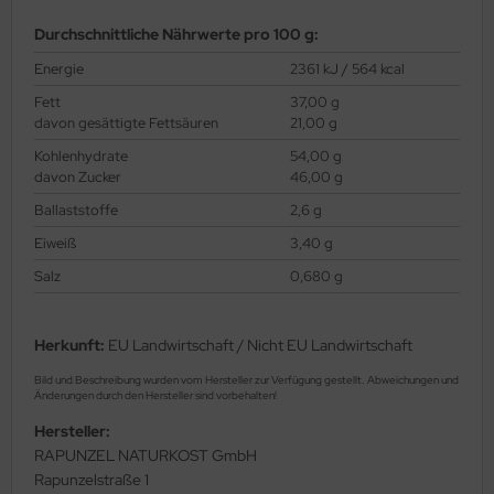
Durchschnittliche Nährwerte pro 100 g:
Energie
2361 kJ / 564 kcal
Fett
37,00 g
davon gesättigte Fettsäuren
21,00 g
Kohlenhydrate
54,00 g
davon Zucker
46,00 g
Ballaststoffe
2,6 g
Eiweiß
3,40 g
Salz
0,680 g
Herkunft:
EU Landwirtschaft / Nicht EU Landwirtschaft
Bild und Beschreibung wurden vom Hersteller zur Verfügung gestellt. Abweichungen und
Änderungen durch den Hersteller sind vorbehalten!
Hersteller:
RAPUNZEL NATURKOST GmbH
Rapunzelstraße 1