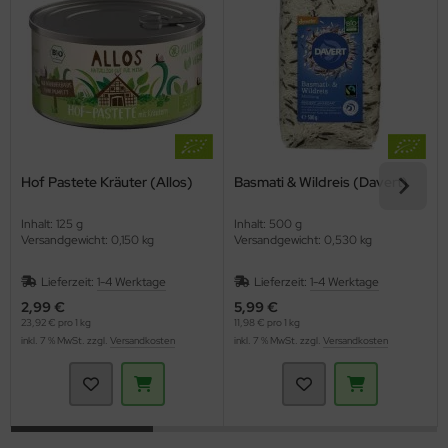
Hof Pastete Kräuter (Allos)
Basmati & Wildreis (Davert)
Inhalt: 125 g
Inhalt: 500 g
Versandgewicht: 0,150 kg
Versandgewicht: 0,530 kg
Lieferzeit:
1-4 Werktage
Lieferzeit:
1-4 Werktage
2,99 €
5,99 €
23,92 € pro 1 kg
11,98 € pro 1 kg
inkl. 7 % MwSt. zzgl.
Versandkosten
inkl. 7 % MwSt. zzgl.
Versandkosten