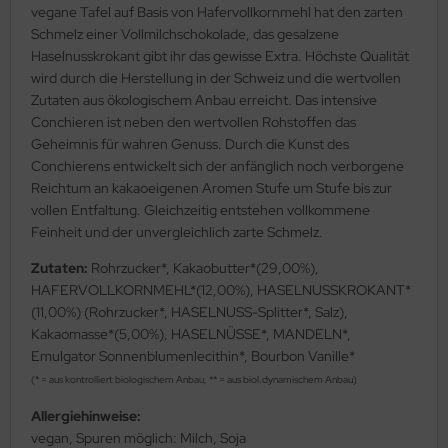
vegane Tafel auf Basis von Hafervollkornmehl hat den zarten
Schmelz einer Vollmilchschokolade, das gesalzene
Haselnusskrokant gibt ihr das gewisse Extra. Höchste Qualität
wird durch die Herstellung in der Schweiz und die wertvollen
Zutaten aus ökologischem Anbau erreicht. Das intensive
Conchieren ist neben den wertvollen Rohstoffen das
Geheimnis für wahren Genuss. Durch die Kunst des
Conchierens entwickelt sich der anfänglich noch verborgene
Reichtum an kakaoeigenen Aromen Stufe um Stufe bis zur
vollen Entfaltung. Gleichzeitig entstehen vollkommene
Feinheit und der unvergleichlich zarte Schmelz.
Zutaten:
Rohrzucker*, Kakaobutter*(29,00%),
HAFERVOLLKORNMEHL*(12,00%), HASELNUSSKROKANT*
(11,00%) (Rohrzucker*, HASELNUSS-Splitter*, Salz),
Kakaomasse*(5,00%), HASELNÜSSE*, MANDELN*,
Emulgator Sonnenblumenlecithin*, Bourbon Vanille*
(* = aus kontrolliert biologischem Anbau, ** = aus biol.dynamischem Anbau)
Allergiehinweise:
vegan, Spuren möglich: Milch, Soja