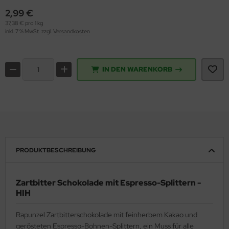
2,99 €
37,38 € pro 1 kg
inkl. 7 % MwSt. zzgl.
Versandkosten
IN DEN WARENKORB
PRODUKTBESCHREIBUNG
Zartbitter Schokolade mit Espresso-Splittern -
HIH
Rapunzel Zartbitterschokolade mit feinherbem Kakao und
gerösteten Espresso-Bohnen-Splittern, ein Muss für alle