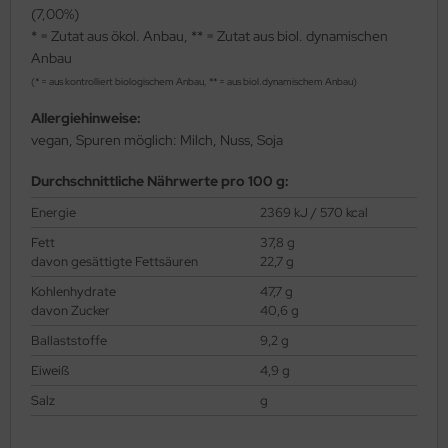
(7,00%)
* = Zutat aus ökol. Anbau, ** = Zutat aus biol. dynamischen
Anbau
(* = aus kontrolliert biologischem Anbau, ** = aus biol.dynamischem Anbau)
Allergiehinweise:
vegan, Spuren möglich: Milch, Nuss, Soja
Durchschnittliche Nährwerte pro 100 g:
Energie
2369 kJ / 570 kcal
Fett
37,8 g
davon gesättigte Fettsäuren
22,7 g
Kohlenhydrate
47,7 g
davon Zucker
40,6 g
Ballaststoffe
9,2 g
Eiweiß
4,9 g
Salz
g