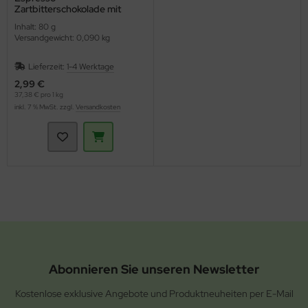
Zartbitterschokolade mit
Espressosplittern HIH
Inhalt: 80 g
(Rapunzel)
Versandgewicht: 0,090 kg
Lieferzeit:
1-4 Werktage
2,99 €
37,38 € pro 1 kg
inkl. 7 % MwSt. zzgl.
Versandkosten
Abonnieren Sie unseren Newsletter
Kostenlose exklusive Angebote und Produktneuheiten per E-Mail