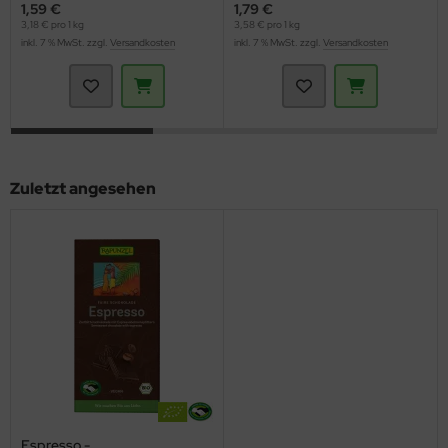
1,59 €
1,79 €
3,18 € pro 1 kg
3,58 € pro 1 kg
inkl. 7 % MwSt. zzgl.
Versandkosten
inkl. 7 % MwSt. zzgl.
Versandkosten
Zuletzt angesehen
Espresso -