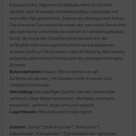
Espresso-Fans. Rapunzel Schokolade steht für höchste
Qualität nach Schweizer Herstellertradition verbunden mit
wertvollen fair gehandelten Zutaten aus ökologischem Anbau.
Das intensive Conchieren ist neben den wertvollen Rohstoffen
das eigentliche Geheimnis des wahren Schokoladengenusses.
Durch die Kunst des Conchierens entwickelt sich der
anfänglich noch verborgene Reichtum an kakaoeigenen
Aromen Stufe um Stufe bis zur vollen Entfaltung. Gleichzeitig
entsteht vollkommene Feinheit und der unvergleichlich zarte
Schmelz.
Besonderheiten:
Kakao: 51% mindestens in der
Zartbitterschokolade, mit Rapadura Vollrohrzucker und
Cristallino Rohrzucker
Herstellung:
Die jeweiligen Zutaten werden miteinander
vermischt, über Walzen zerkleinert, die Masse conchiert,
temperiert, geformt, abgekühlt und verpackt.
Lagerhinweis:
Bitte kühl und trocken lagern.
Zutaten:
Zucker* (Vollrohrzucker*, Rohrzucker*),
Kakaomasse*, Kakaobutter*, Espressobohnen* gemahlen