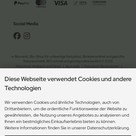
Social Media
e-Biomarkt, Bio-Shop für vollwertige Naturkost, Biolebensmittel und geprüfte
Naturkosmetik. BIO schnell und günstig online kaufen! © 2026
Naturkost-Antipasti und Oliven
|
Ayurveda
|
Naturkost-Backzutaten
|
Bohnen und Linsen
|
Bio-Brot und Waffeln
|
vegane Brotaufstriche
|
Diese Webseite verwendet Cookies und andere
Naturkost-Chips und Salzgebäck
|
Naturkost-Dessert
|
Bio-Essig, Dressing und Öl
|
Fix- und Fertiggerichte
|
Bio-Getreide, Mehl und Müsli
|
Bio-Gewürze und Kräuter
|
Technologien
Naturkost-Kaffee und Kakao
|
Naturkost-Keim- und Ölsaaten
|
Nahrungsergänzung und Naturheilmittel
|
Naturkost-Nudeln und Reis
|
Wir verwenden Cookies und ähnliche Technologien, auch von
Naturkost-Schokolade und Gebäck
|
Naturkost-Soja und Milch
|
Drittanbietern, um die ordentliche Funktionsweise der Website zu
Naturkost-Suppen und Sossen
| Bio-Tee
|
Naturkost-Trockenfrüchte und Nüsse
|
gewährleisten, die Nutzung unseres Angebotes zu analysieren und
Naturkost-Zucker und Süssungsmittel
|
Naturkosmetik-Drogerie
|
Ökologischer Gartenbedarf
|
Ökologischer Haushaltsbedarf
Ihnen ein bestmögliches Einkaufserlebnis bieten zu können.
Weitere Informationen finden Sie in unserer Datenschutzerklärung.