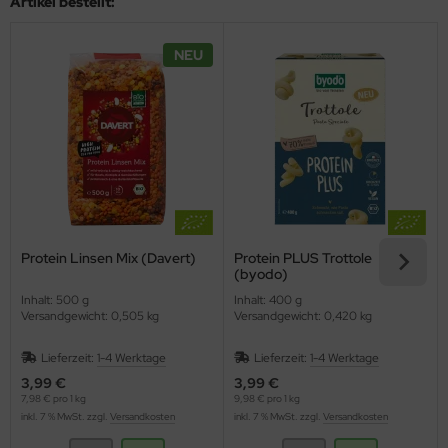
Artikel bestellt:
NEU
Protein Linsen Mix (Davert)
Protein PLUS Trottole
(byodo)
Inhalt: 500 g
Inhalt: 400 g
Versandgewicht: 0,505 kg
Versandgewicht: 0,420 kg
Lieferzeit:
1-4 Werktage
Lieferzeit:
1-4 Werktage
3,99 €
3,99 €
7,98 € pro 1 kg
9,98 € pro 1 kg
inkl. 7 % MwSt. zzgl.
Versandkosten
inkl. 7 % MwSt. zzgl.
Versandkosten