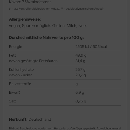
Kakao: 75% mindestens
(* = aus kontrolliert biologischem Anbau, ** = aus biol.dynamischem Anbau)
Allergiehinweise:
vegan, Spuren möglich: Gluten, Milch, Nuss
Durchschnittliche Nährwerte pro 100 g:
Energie
2505 kJ / 605 kcal
Fett
49,9 g
davon gesättigte Fettsäuren
31,4 g
Kohlenhydrate
26,7 g
davon Zucker
20,7 g
Ballaststoffe
g
Eiweiß
6,9 g
Salz
0,76 g
Herkunft:
Deutschland
Bild und Beschreibung wurden vom Hersteller zur Verfügung gestellt. Abweichungen und