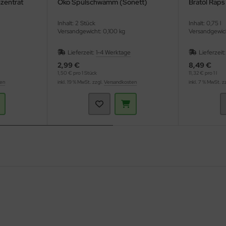
zentrat
Öko Spülschwamm (Sonett)
Bratöl Rap
Inhalt: 2 Stück
Inhalt: 0,75 l
Versandgewicht: 0,100 kg
Versandgewich
Lieferzeit:
1-4 Werktage
Lieferzeit
2,99 €
8,49 €
1,50 € pro 1 Stück
11,32 € pro 1 l
ten
inkl. 19 % MwSt. zzgl.
Versandkosten
inkl. 7 % MwSt. z