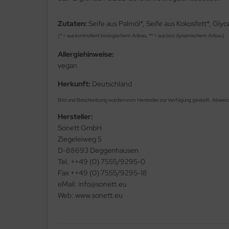
Zutaten:
Seife aus Palmöl*, Seife aus Kokosfett*, Glyc
(* = aus kontrolliert biologischem Anbau, ** = aus biol.dynamischem Anbau)
Allergiehinweise:
vegan
Herkunft:
Deutschland
Bild und Beschreibung wurden vom Hersteller zur Verfügung gestellt. Abwei
Hersteller:
Sonett GmbH
Ziegeleiweg 5
D-88693 Deggenhausen
Tel. ++49 (0) 7555/9295-0
Fax ++49 (0) 7555/9295-18
eMail: info@sonett.eu
Web: www.sonett.eu