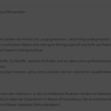
 aus Pflanzenölen.
ches Sieden von Fetten mit Lauge gewonnen. Jede Fettgrundlage besitzt 
 und hartem Wasser eine sehr gute Reinigungskraft und Seife aus Palmöl b
auf nassem Untergrund liegt.
bstoffe, Duftstoffe, optische Aufheller und vor allem ohne synthetische 
uer.
ng über mehrere Jahre, ist ein Zeichen der rein natürlichen Qualität die
ort nach dem Gebrauch, in der unmittelbaren Reaktion mit dem im Abwasse
ig für lebende Organismen im Wasser (Primärabbau). Die so entstehende
d und Wasser abgebaut (Sekundärabbau).