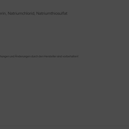
erin, Natriumchlorid, Natriumthiosulfat
chungen und Änderungen durch den Hersteller sind vorbehalten!