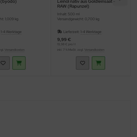
s (byodo)
Leinöl nativ aus Goldleinsaat -
RAW (Rapunzel)
Inhalt: 500 ml
t: 1,009 kg
Versandgewicht: 0,700 kg
:
1-4 Werktage
Lieferzeit:
1-4 Werktage
9,99 €
19,98 € pro 1 l
zgl.
Versandkosten
inkl. 7 % MwSt. zzgl.
Versandkosten