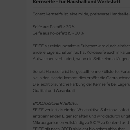
Kernseife - für Haushalt und Werkstatt
ppen und Sossen
Sonett Kernseife ist eine milde, preiswerte Handseife
e
Seife aus Palmöl > 30 %
Seife aus Kokosfett 15 - 30 %
ockenfrüchte/Nüsse
SEIFE als reinigungsaktive Substanz wird durch einfa
cker & Süßungsmittel
andere Eigenschaften. So hat Kokosseife auch in kaltem
Aufweichen verhindert, wenn die Seife einmal länger 
utenfrei
Sonett Handseife ist hergestellt, ohne Füllstoffe, Far
sie in den Handel kommt; dies erhöht die Gebrauchsda
Die leicht bräunliche Färbung der Kernseife bei Lageru
Qualität und Waschkraft.
BIOLOGISCHER ABBAU:
SEIFE verliert als einzige Waschaktive Substanz, sof
entspannenden Eigenschaften und wird dadurch ungift
Mikroorganismen vollständig zu 100 % zu Kohlendioxi
SEIFE gilt nach OECD als leicht biologisch abbaubar.