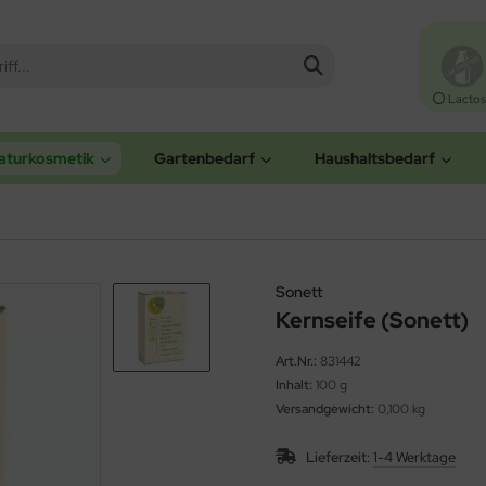
Lactos
aturkosmetik
Gartenbedarf
Haushaltsbedarf
Sonett
Kernseife (Sonett)
Art.Nr.:
831442
Inhalt:
100 g
Versandgewicht:
0,100 kg
Lieferzeit:
1-4 Werktage