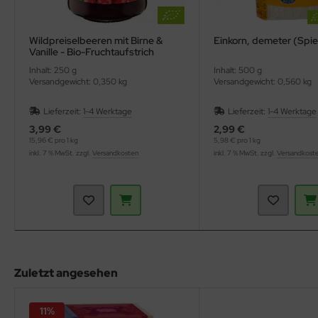
Wildpreiselbeeren mit Birne &
Einkorn, demeter (Spie
Vanille - Bio-Fruchtaufstrich
(Annes Feinste)
Inhalt: 250 g
Inhalt: 500 g
Versandgewicht: 0,350 kg
Versandgewicht: 0,560 kg
Lieferzeit:
1-4 Werktage
Lieferzeit:
1-4 Werktage
3,99 €
2,99 €
15,96 € pro 1 kg
5,98 € pro 1 kg
inkl. 7 % MwSt. zzgl.
Versandkosten
inkl. 7 % MwSt. zzgl.
Versandkost
Zuletzt angesehen
11%