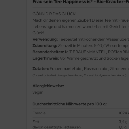
Frau sein Tee Happiness is® - Bio-Kräuter
GÖNN DIR DAS GLÜCK!
Mach dir deinen eigenen Zauber! Dieser Tee mit Fraue
Lebenslage und harmoniert wunderbar mit Gerichten d
Glück!
Verwendung:
Teebeutel mit kochendem Wasser überbr
Zubereitung:
Ziehzeit in Minuten: 5-10 / Wassertemper
Besonderheiten:
MIT FRAUENMANTEL, ROSMARIN
Lagerhinweis:
Vor Wärme geschützt und trocken lage
Zutaten:
Frauenmantel bio , Rosmarin bio , Zitronenmel
(* = aus kontrolliert biologischem Anbau, ** = aus biol.dynamischem Anbau)
Allergiehinweise:
vegan
Durchschnittliche Nährwerte pro 100 g:
Energie
1024 k
Fett
3,4 g
davon gesättigte Fettsäuren
1,0 g