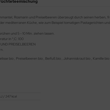
-Früchteteemischung
nmantel, Rosmarin und Preiselbeeren überzeugt durch seinen herben, fr
er mediterranen Küche, wie zum Beispiel tomatigen Pastagerichten und 
ühen und 5 - 10 Min. ziehen lassen.
atur in °,C: 100
 UND PREISELBEEREN
rn.
isse bio , Preiselbeeren bio , Beifuß bio , Johanniskraut bio , Kamille bi
J / 247 kcal