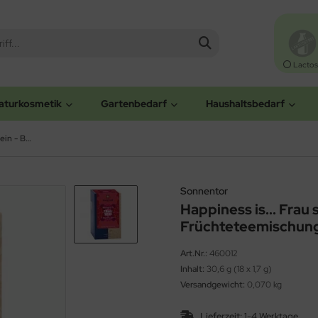
Lactos
aturkosmetik
Gartenbedarf
Haushaltsbedarf
Happiness is... Frau sein - Bio-Kräuter-Früchteteemischung (Sonnentor)
Sonnentor
Happiness is... Frau 
Früchteteemischung
Art.Nr.:
460012
Inhalt:
30,6 g (18 x 1,7 g)
Versandgewicht:
0,070 kg
Lieferzeit:
1-4 Werktage