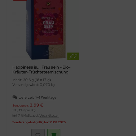
Happiness is... Frau sein - Bio-
Kräuter-Früchteteemischung
(Sonnentor)
Inhalt: 30,6 g (18 x 1,7 g)
Versandgewicht: 0,070 kg
Lieferzeit:
1-4 Werktage
3,99 €
Sonderpreis
130,39 € pro 1 kg
inkl. 7 % MwSt. zzgl.
Versandkosten
Sonderangebot gültig bis: 21.08.2026