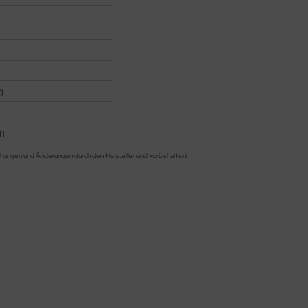
g
ft
chungen und Änderungen durch den Hersteller sind vorbehalten!