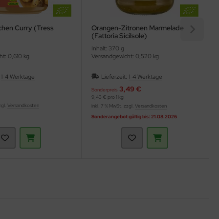
lchen Curry (Tress
Orangen-Zitronen Marmelade
(Fattoria Sicilsole)
Inhalt: 370 g
t: 0,610 kg
Versandgewicht: 0,520 kg
:
1-4 Werktage
Lieferzeit:
1-4 Werktage
3,49 €
Sonderpreis
9,43 € pro 1 kg
zgl.
Versandkosten
inkl. 7 % MwSt. zzgl.
Versandkosten
Sonderangebot gültig bis: 21.08.2026