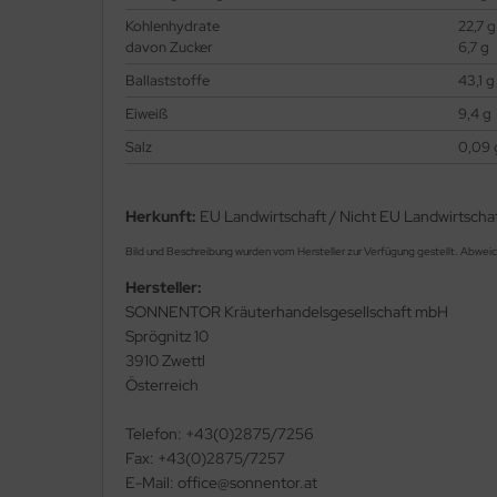
Kohlenhydrate
22,7 g
davon Zucker
6,7 g
Ballaststoffe
43,1 g
Eiweiß
9,4 g
Salz
0,09 
Herkunft:
EU Landwirtschaft / Nicht EU Landwirtscha
Bild und Beschreibung wurden vom Hersteller zur Verfügung gestellt. Abwei
Hersteller:
SONNENTOR Kräuterhandelsgesellschaft mbH
Sprögnitz 10
3910 Zwettl
Österreich
Telefon: +43(0)2875/7256
Fax: +43(0)2875/7257
E-Mail: office@sonnentor.at