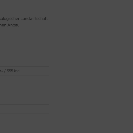
ökologischer Landwirtschaft
schen Anbau
J / 555 kcal
g