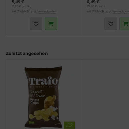
5,49 €
6,49 €
21,96 € pro 1 kg
25,96 € pro 1 l
inkl. 7 % MwSt. zzgl.
Versandkosten
inkl. 7 % MwSt. zzgl.
Versandkost
Zuletzt angesehen