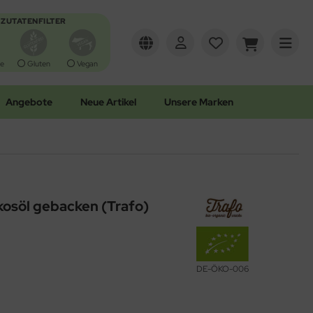
ZUTATENFILTER
e
Gluten
Vegan
Angebote
Neue Artikel
Unsere Marken
kosöl gebacken (Trafo)
DE-ÖKO-006