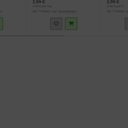
2,99 €
2,99 €
5,98 € pro 1 kg
11,96 € pro 1 l
en
inkl. 7 % MwSt. zzgl.
Versandkosten
inkl. 7 % MwSt. z