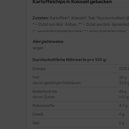
Kartoffelchips in Kokosöl gebacken
Zutaten:
Kartoffeln*, Kokosöl*, Salz *Aus kontrolliert 
* = Zutat aus ökol. Anbau, ** = Zutat aus biol. dynami
(* = aus kontrolliert biologischem Anbau, ** = aus biol.dynamischem Anbau)
Allergiehinweise:
vegan
Durchschnittliche Nährwerte pro 100 g:
Energie
2325 k
Fett
38 g
davon gesättigte Fettsäuren
33,5 
Kohlenhydrate
45 g
davon Zucker
<0,1 g
Ballaststoffe
4,3 g
Eiweiß
4 g
Salz
2 g