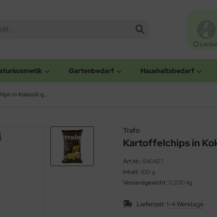
Lactos
aturkosmetik
Gartenbedarf
Haushaltsbedarf
Kartoffelchips in Kokosöl gebacken (Trafo)
Trafo
Kartoffelchips in Ko
Art.Nr.:
640427
Inhalt:
100 g
Versandgewicht:
0,200 kg
Lieferzeit:
1-4 Werktage