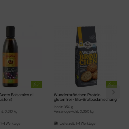
Aceto Balsamico di
Wunderbrödchen Protein
stoni)
glutenfrei - Bio-Brotbackmischung
(Bauck)
Inhalt: 350 g
t: 0,310 kg
Versandgewicht: 0,350 kg
:
1-4 Werktage
Lieferzeit:
1-4 Werktage