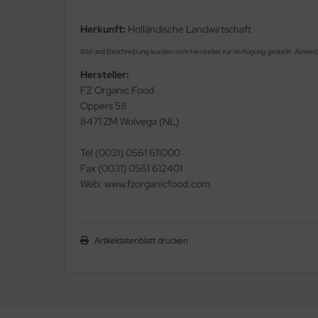
Herkunft:
Holländische Landwirtschaft
Bild und Beschreibung wurden vom Hersteller zur Verfügung gestellt. Abwei
Hersteller:
FZ Organic Food
Oppers 58
8471 ZM Wolvega (NL)
Tel (0031) 0561 611000
Fax (0031) 0561 612401
Web: www.fzorganicfood.com
Artikeldatenblatt drucken