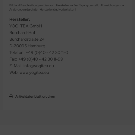
Bild und Beschreibung wurden vom Hersteller zur Verfügung gestellt. Abweichungen und
Änderungen durch den Hersteller sind vorbehalten!
Hersteller:
YOGI TEA GmbH
Burchard-Hof
Burchardstraße 24
D-20095 Hamburg
Telefon: +49 (0)40 - 42 30 11-0
Fax: +49 (0)40 - 42 30 11-99
E-Mail: info@yogitea.eu
Web: www.yogitea.eu
Artikeldatenblatt drucken