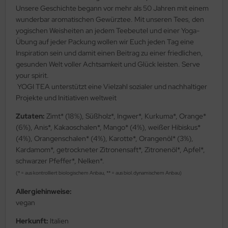
Unsere Geschichte begann vor mehr als 50 Jahren mit einem
wunderbar aromatischen Gewürztee. Mit unseren Tees, den
yogischen Weisheiten an jedem Teebeutel und einer Yoga-
Übung auf jeder Packung wollen wir Euch jeden Tag eine
Inspiration sein und damit einen Beitrag zu einer friedlichen,
gesunden Welt voller Achtsamkeit und Glück leisten. Serve
your spirit.
YOGI TEA unterstützt eine Vielzahl sozialer und nachhaltiger
Projekte und Initiativen weltweit
Zutaten:
Zimt* (18%), Süßholz*, Ingwer*, Kurkuma*, Orange*
(6%), Anis*, Kakaoschalen*, Mango* (4%), weißer Hibiskus*
(4%), Orangenschalen* (4%), Karotte*, Orangenöl* (3%),
Kardamom*, getrockneter Zitronensaft*, Zitronenöl*, Apfel*,
schwarzer Pfeffer*, Nelken*.
(* = aus kontrolliert biologischem Anbau, ** = aus biol.dynamischem Anbau)
Allergiehinweise:
vegan
Herkunft:
Italien