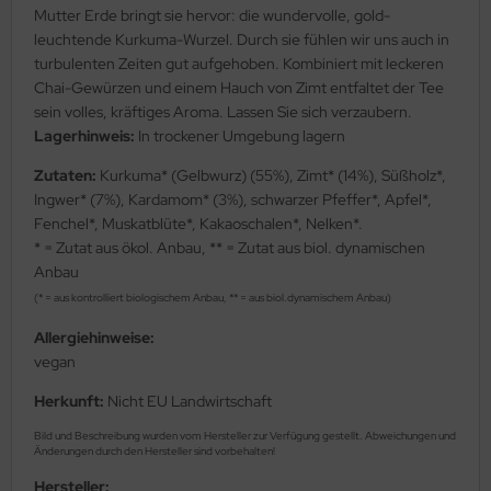
Mutter Erde bringt sie hervor: die wundervolle, gold-
leuchtende Kurkuma-Wurzel. Durch sie fühlen wir uns auch in
turbulenten Zeiten gut aufgehoben. Kombiniert mit leckeren
Chai-Gewürzen und einem Hauch von Zimt entfaltet der Tee
sein volles, kräftiges Aroma. Lassen Sie sich verzaubern.
Lagerhinweis:
In trockener Umgebung lagern
Zutaten:
Kurkuma* (Gelbwurz) (55%), Zimt* (14%), Süßholz*,
Ingwer* (7%), Kardamom* (3%), schwarzer Pfeffer*, Apfel*,
Fenchel*, Muskatblüte*, Kakaoschalen*, Nelken*.
* = Zutat aus ökol. Anbau, ** = Zutat aus biol. dynamischen
Anbau
(* = aus kontrolliert biologischem Anbau, ** = aus biol.dynamischem Anbau)
Allergiehinweise:
vegan
Herkunft:
Nicht EU Landwirtschaft
Bild und Beschreibung wurden vom Hersteller zur Verfügung gestellt. Abweichungen und
Änderungen durch den Hersteller sind vorbehalten!
Hersteller: