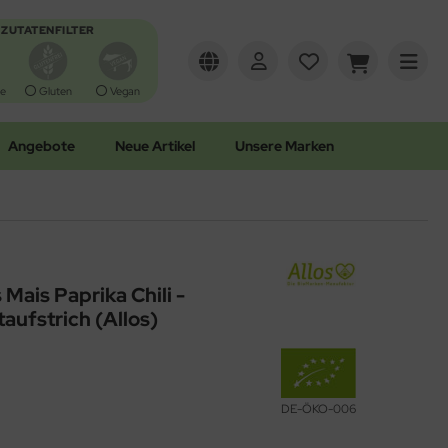
ZUTATENFILTER
e
Gluten
Vegan
Angebote
Neue Artikel
Unsere Marken
ais Paprika Chili -
taufstrich (Allos)
DE-ÖKO-006