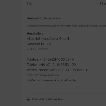
Salz
1,3 g
Herkunft:
Deutschland
Bild und Beschreibung wurden vom Hersteller zur Verfügung gestellt. Abwei
Hersteller:
Allos Hof-Manufaktur GmbH
Domshof 18 - 20
28195 Bremen
Telefon: +49 (0)421-16 33 53 - 0
Telefax: +49 (0)421-16 33 53 - 99
Verbraucherservice D: 0800 - 989999-1
Internet: www.allos.de
E-Mail: kundenservice(at)allos.de
Artikeldatenblatt drucken