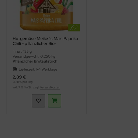
Hofgemüse Meike`s Mais Paprika
Chili - pflanzlicher Bio-
Brotaufstrich (Allos)
Inhalt: 135 g
Versandgewicht: 0,250 kg
Pflanzlicher Brotaufstrich
Lieferzeit:
1-4 Werktage
2,89 €
21,41 € pro 1 kg
inkl. 7 % MwSt. zzgl.
Versandkosten