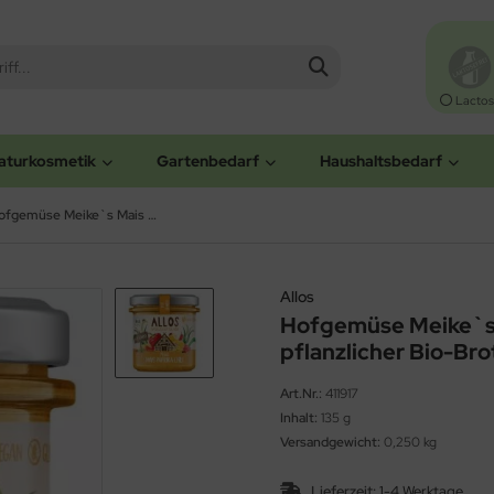
Lactos
aturkosmetik
Gartenbedarf
Haushaltsbedarf
Hofgemüse Meike`s Mais Paprika Chili - pflanzlicher Bio-Brotaufstrich (Allos)
Allos
Hofgemüse Meike`s M
pflanzlicher Bio-Bro
Art.Nr.:
411917
Inhalt:
135 g
Versandgewicht:
0,250 kg
Lieferzeit:
1-4 Werktage