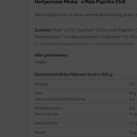
Hofgemüse Meike`s Mais Paprika Chili
Allos Hofgemüse ist ohne weitere Behandlung direkt z
Zutaten:
Mais* (27%), Zucchini* (20%), rote Paprika*
Zwiebelpulver*, Knoblauchpulver*, Chilipulver* (0,4%
(* = aus kontrolliert biologischem Anbau, ** = aus biol.dynamischem Anbau)
Allergiehinweise:
vegan
Durchschnittliche Nährwerte pro 100 g:
Energie
957 
Fett
18 g
davon gesättigte Fettsäuren
2 g
Kohlenhydrate
11 g
davon Zucker
4,1 g
Ballaststoffe
2,2 
Eiweiß
5,1 g