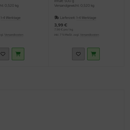
Inhalt: 500 g
ht: 0,520 kg
Versandgewicht: 0,520 kg
:
1-4 Werktage
Lieferzeit:
1-4 Werktage
3,99 €
7,98 € pro 1 kg
zgl.
Versandkosten
inkl. 7 % MwSt. zzgl.
Versandkosten