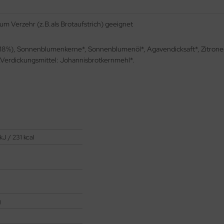
um Verzehr (z.B.als Brotaufstrich) geeignet
 (18%), Sonnenblumenkerne*, Sonnenblumenöl*, Agavendicksaft*, Zitronens
).Verdickungsmittel: Johannisbrotkernmehl*.
kJ / 231 kcal
g