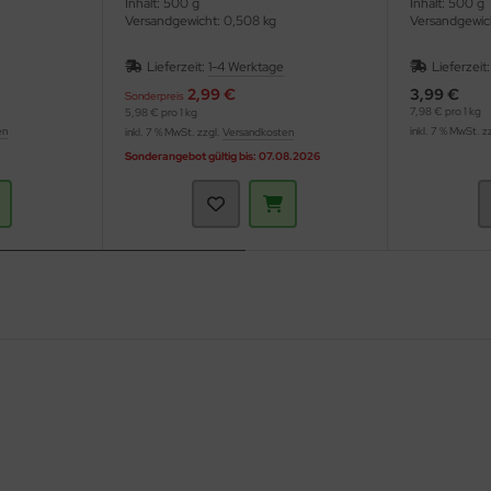
Inhalt: 500 g
Inhalt: 500 g
Versandgewicht: 0,508 kg
Versandgewic
Lieferzeit:
1-4 Werktage
Lieferzeit
2,99 €
3,99 €
Sonderpreis
7,98 € pro 1 kg
5,98 € pro 1 kg
en
inkl. 7 % MwSt. z
inkl. 7 % MwSt. zzgl.
Versandkosten
Sonderangebot gültig bis: 07.08.2026