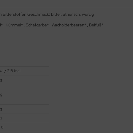
Bitterstoffen Geschmack: bitter, ätherisch, würzig
el* , Kümmel* , Schafgarbe* , Wacholderbeeren* , Beifuß*
kJ / 318 kcal
 g
 g
 g
 g
 g