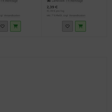
:
1-4 Werktage
Lieferzeit:
1-4 Werktage
2,39 €
10,39 € pro 1 kg
zgl.
Versandkosten
inkl. 7 % MwSt. zzgl.
Versandkosten