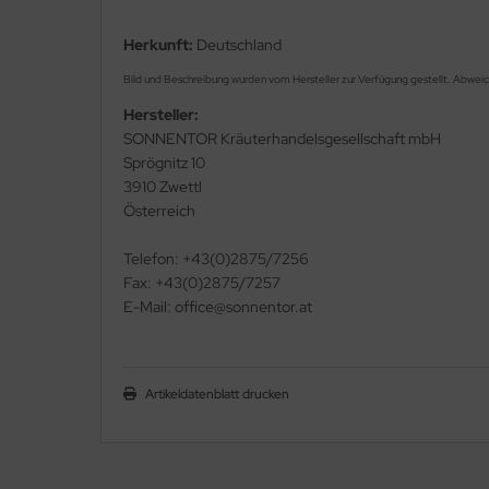
Herkunft:
Deutschland
Bild und Beschreibung wurden vom Hersteller zur Verfügung gestellt. Abwei
Hersteller:
SONNENTOR Kräuterhandelsgesellschaft mbH
Sprögnitz 10
3910 Zwettl
Österreich
Telefon: +43(0)2875/7256
Fax: +43(0)2875/7257
E-Mail: office@sonnentor.at
Artikeldatenblatt drucken