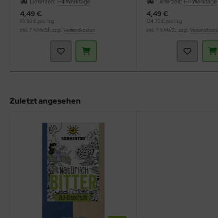
Lieferzeit:
1-4 Werktage
Lieferzeit:
1-4 Werktage
4,49 €
4,49 €
10,56 € pro 1 kg
124,72 € pro 1 kg
inkl. 7 % MwSt. zzgl.
Versandkosten
inkl. 7 % MwSt. zzgl.
Versandkost
Zuletzt angesehen