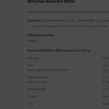
Bittertee Natürlich Bitter
Gewürz-Kräuterteemischung mit natürlich enthaltenen 
Zutaten:
Hopfendolden* , Anis* , Bibernelle* , Fench
(* = aus kontrolliert biologischem Anbau, ** = aus biol.dynamischem Anbau)
Allergiehinweise:
vegan
Durchschnittliche Nährwerte pro 100 g:
Energie
1321 
Fett
10.9
davon gesättigte Fettsäuren
1,2 g
Kohlenhydrate
22.3
davon Zucker
6,7 g
Ballaststoffe
37.4
Eiweiß
14,4
Salz
0,04