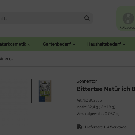
Lactos
aturkosmetik
Gartenbedarf
Haushaltsbedarf
Bittertee Natürlich Bitter (Sonnentor)
Sonnentor
Bittertee Natürlich 
Art.Nr.:
802325
Inhalt:
32,4 g (18 x 1,8 g)
Versandgewicht:
0,087 kg
Lieferzeit:
1-4 Werktage