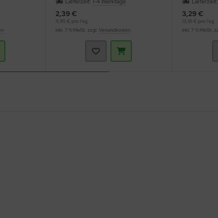
Lieferzeit:
1-4 Werktage
Lieferzeit
2,39 €
3,29 €
11,95 € pro 1 kg
13,16 € pro 1 kg
en
inkl. 7 % MwSt. zzgl.
Versandkosten
inkl. 7 % MwSt. z