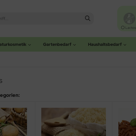
Lactos
aturkosmetik
Gartenbedarf
Haushaltsbedarf
s
egorien: