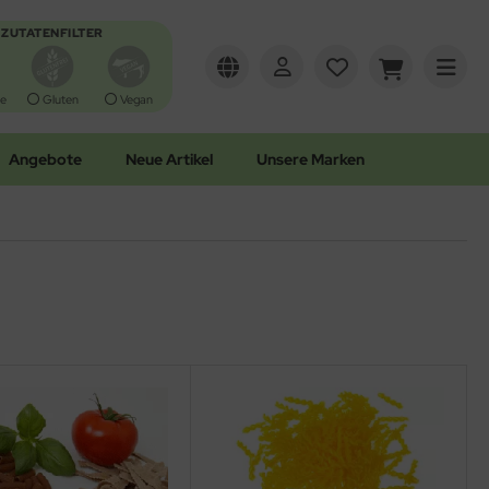
ZUTATENFILTER
e
Gluten
Vegan
Angebote
Neue Artikel
Unsere Marken