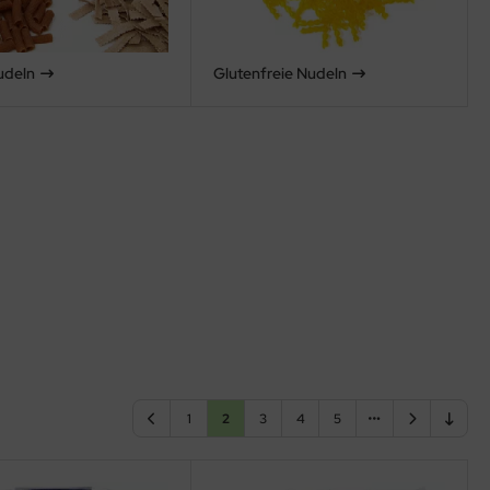
udeln
Glutenfreie Nudeln
1
2
3
4
5