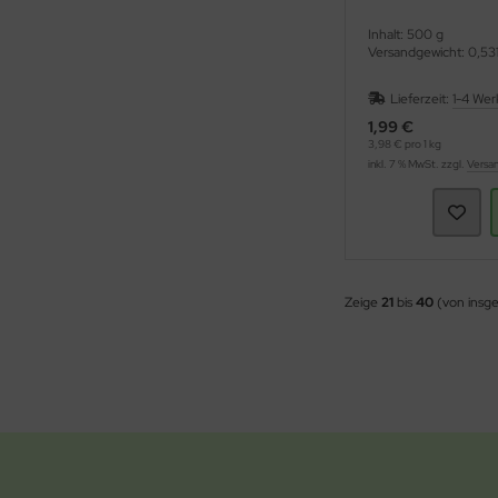
Inhalt: 500 g
Versandgewicht: 0,531
Lieferzeit:
1-4 Wer
1,99 €
3,98 € pro 1 kg
inkl. 7 % MwSt. zzgl.
Versa
Zeige
21
bis
40
(von insg