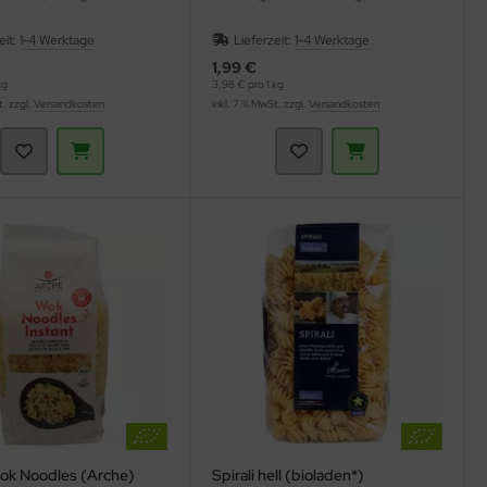
eit:
1-4 Werktage
Lieferzeit:
1-4 Werktage
1,99 €
kg
3,98 € pro 1 kg
t. zzgl.
Versandkosten
inkl. 7 % MwSt. zzgl.
Versandkosten
Wok Noodles (Arche)
Spirali hell (bioladen*)