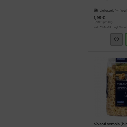
Lieferzeit:
1-4 Wer
1,99 €
3,98 € pro 1 kg
inkl. 7 % MwSt. zzgl.
Versa
Volanti semola (bi