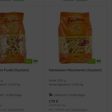
n Fusilli (Gustoni)
Hartweizen Maccheroni (Gustoni)
 g
Inhalt: 500 g
icht: 0,530 kg
Versandgewicht: 0,530 kg
eit:
1-4 Werktage
Lieferzeit:
1-4 Werktage
1,79 €
kg
3,58 € pro 1 kg
t. zzgl.
Versandkosten
inkl. 7 % MwSt. zzgl.
Versandkosten