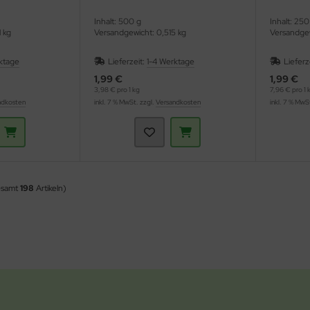
Inhalt: 500 g
Inhalt: 250
 kg
Versandgewicht: 0,515 kg
Versandgew
ktage
Lieferzeit:
1-4 Werktage
Lieferz
1,99 €
1,99 €
3,98 € pro 1 kg
7,96 € pro 1 
ndkosten
inkl. 7 % MwSt. zzgl.
Versandkosten
inkl. 7 % MwS
esamt
198
Artikeln)