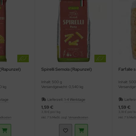
 (Rapunzel)
Spirelli Semola (Rapunzel)
Farfalle 
Inhalt: 500 g
Inhalt: 500
0 kg
Versandgewicht: 0,540 kg
Versandgew
ktage
Lieferzeit:
1-4 Werktage
Lieferz
1,59 €
1,59 €
3,18 € pro 1 kg
3,18 € pro 1 
ndkosten
inkl. 7 % MwSt. zzgl.
Versandkosten
inkl. 7 % MwS