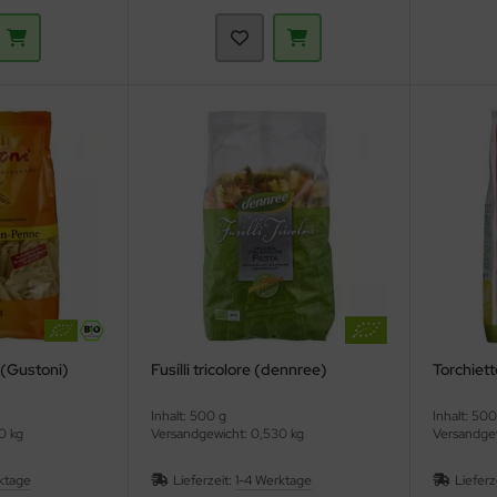
 (Gustoni)
Fusílli tricolore (dennree)
Torchiet
Inhalt: 500 g
Inhalt: 500
0 kg
Versandgewicht: 0,530 kg
Versandgew
ktage
Lieferzeit:
1-4 Werktage
Lieferz