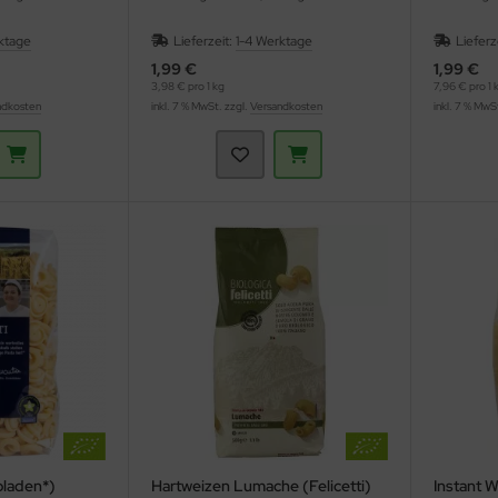
ktage
Lieferzeit:
1-4 Werktage
Lieferz
1,99 €
1,99 €
3,98 € pro 1 kg
7,96 € pro 1 
ndkosten
inkl. 7 % MwSt. zzgl.
Versandkosten
inkl. 7 % MwS
oladen*)
Hartweizen Lumache (Felicetti)
Instant 