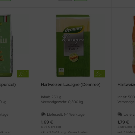
Rapunzel)
Hartweizen Lasagne (Dennree)
Hartweize
Inhalt: 250 g
Inhalt: 500
0 kg
Versandgewicht: 0,300 kg
Versandgew
ktage
Lieferzeit:
1-4 Werktage
Lieferz
1,69 €
1,79 €
6,76 € pro 1 kg
3,58 € pro 1 
ndkosten
inkl. 7 % MwSt. zzgl.
Versandkosten
inkl. 7 % MwS