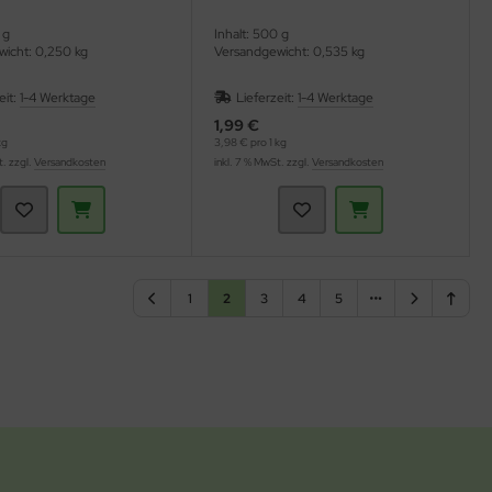
 g
Inhalt: 500 g
icht: 0,250 kg
Versandgewicht: 0,535 kg
eit:
1-4 Werktage
Lieferzeit:
1-4 Werktage
1,99 €
kg
3,98 € pro 1 kg
t. zzgl.
Versandkosten
inkl. 7 % MwSt. zzgl.
Versandkosten
1
2
3
4
5