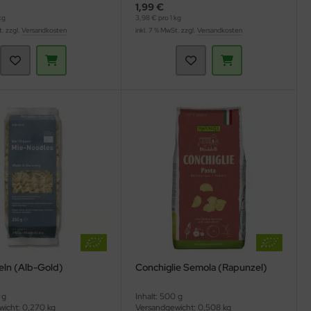
1,99 €
kg
3,98 € pro 1 kg
t. zzgl.
Versandkosten
inkl. 7 % MwSt. zzgl.
Versandkosten
ln (Alb-Gold)
Conchiglie Semola (Rapunzel)
 g
Inhalt: 500 g
icht: 0,270 kg
Versandgewicht: 0,508 kg