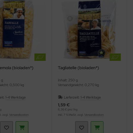
semola (bioladen*)
Tagliatelle (bioladen*)
 g
Inhalt: 250 g
icht: 0,500 kg
Versandgewicht: 0,270 kg
eit:
1-4 Werktage
Lieferzeit:
1-4 Werktage
1,59 €
kg
6,36 € pro 1 kg
t. zzgl.
Versandkosten
inkl. 7 % MwSt. zzgl.
Versandkosten