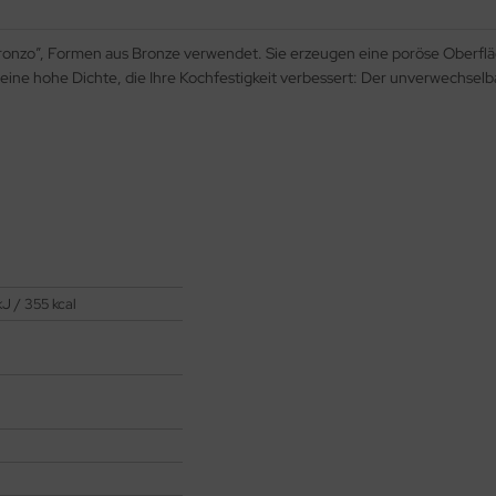
al bronzo”, Formen aus Bronze verwendet. Sie erzeugen eine poröse Oberf
 eine hohe Dichte, die Ihre Kochfestigkeit verbessert: Der unverwechselba
J / 355 kcal