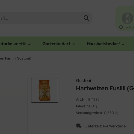
Lactos
aturkosmetik
Gartenbedarf
Haushaltsbedarf
en Fusilli (Gustoni)
Gustoni
Hartweizen Fusilli (
Art.Nr.:
541282
Inhalt:
500 g
Versandgewicht:
0,530 kg
Lieferzeit:
1-4 Werktage