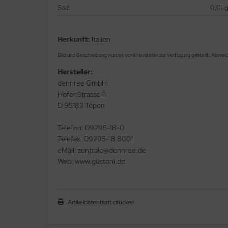
Salz
0,01 
Herkunft:
Italien
Bild und Beschreibung wurden vom Hersteller zur Verfügung gestellt. Abwei
Hersteller:
dennree GmbH
Hofer Strasse 11
D 95183 Töpen
Telefon: 09295-18-0
Telefax: 09295-18 8001
eMail: zentrale@dennree.de
Web: www.gustoni.de
Artikeldatenblatt drucken