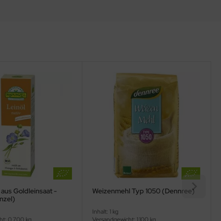
 aus Goldleinsaat -
Weizenmehl Typ 1050 (Dennree)
nzel)
Inhalt: 1 kg
ht: 0,700 kg
Versandgewicht: 1,100 kg