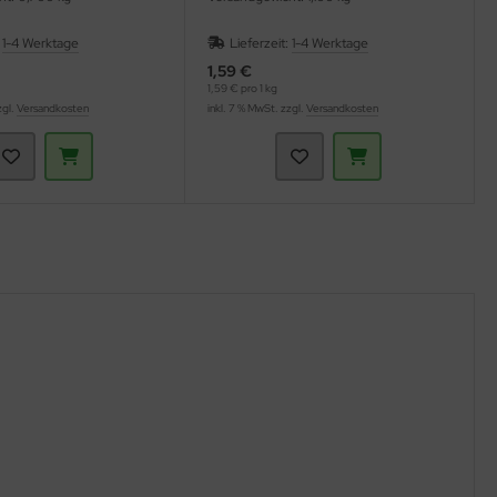
:
1-4 Werktage
Lieferzeit:
1-4 Werktage
1,59 €
1,59 € pro 1 kg
zgl.
Versandkosten
inkl. 7 % MwSt. zzgl.
Versandkosten