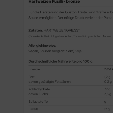
Hartweizen Fusilli - bronze
Für die Herstellung der Gustoni Pasta, wird “trafile 
Sauce ermöglicht. Der nötige Druck verleiht der Pasta
Zutaten:
HARTWEIZENGRIESS*
(* = aus kontrolliert biologischem Anbau, ** = aus biol.dynamischem Anbau)
Allergiehinweise:
vegan, Spuren möglich: Senf, Soja
Durchschnittliche Nährwerte pro 100 g:
Energie
1504 k
Fett
1,2 g
davon gesättigte Fettsäuren
0,2 g
Kohlenhydrate
72 g
davon Zucker
2,5 g
Ballaststoffe
g
Eiweiß
12 g