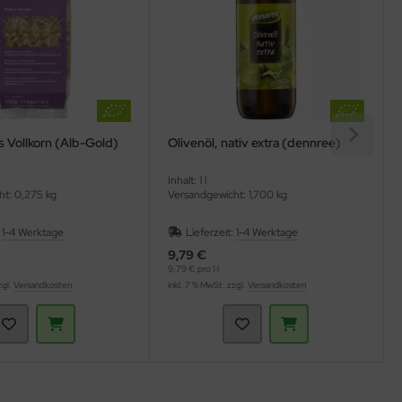
 Vollkorn (Alb-Gold)
Olivenöl, nativ extra (dennree)
Inhalt: 1 l
ht: 0,275 kg
Versandgewicht: 1,700 kg
:
1-4 Werktage
Lieferzeit:
1-4 Werktage
9,79 €
9,79 € pro 1 l
zgl.
Versandkosten
inkl. 7 % MwSt. zzgl.
Versandkosten