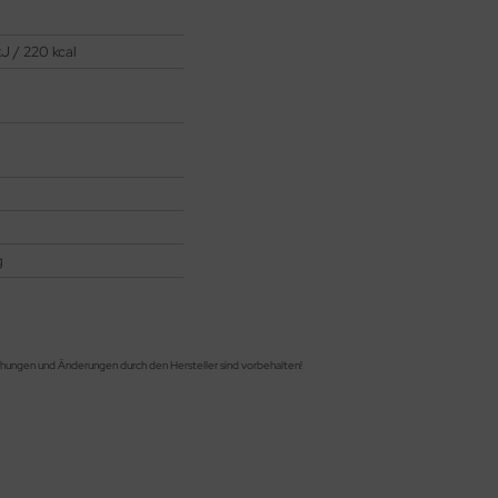
J / 220 kcal
g
chungen und Änderungen durch den Hersteller sind vorbehalten!