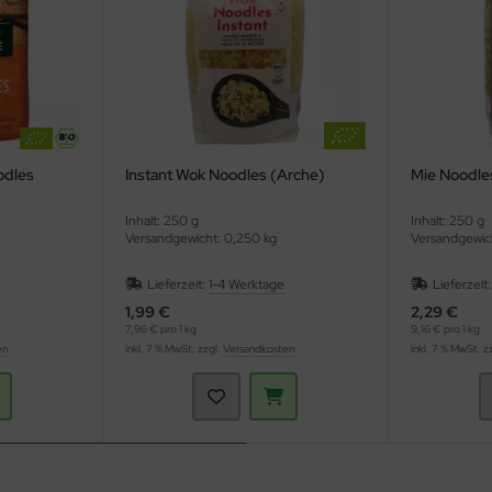
odles
Instant Wok Noodles (Arche)
Mie Noodles
Inhalt: 250 g
Inhalt: 250 g
Versandgewicht: 0,250 kg
Versandgewic
Lieferzeit:
1-4 Werktage
Lieferzeit
1,99 €
2,29 €
7,96 € pro 1 kg
9,16 € pro 1 kg
en
inkl. 7 % MwSt. zzgl.
Versandkosten
inkl. 7 % MwSt. z