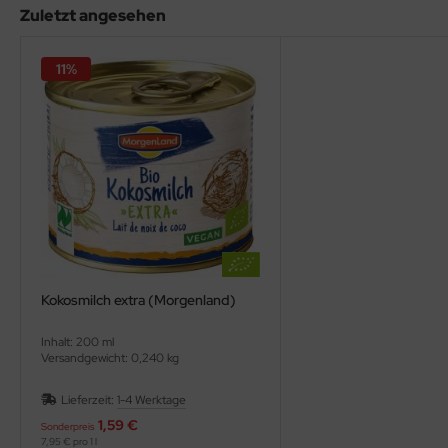
Zuletzt angesehen
11%
Kokosmilch extra (Morgenland)
Inhalt: 200 ml
Versandgewicht: 0,240 kg
Lieferzeit:
1-4 Werktage
1,59 €
Sonderpreis
7,95 € pro 1 l