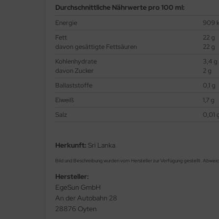
Durchschnittliche Nährwerte pro 100 ml:
Energie
909 k
Fett
22 g
davon gesättigte Fettsäuren
22 g
Kohlenhydrate
3,4 g
davon Zucker
2 g
Ballaststoffe
0,1 g
Eiweiß
1,7 g
Salz
0,01 
Herkunft:
Sri Lanka
Bild und Beschreibung wurden vom Hersteller zur Verfügung gestellt. Abwei
Hersteller:
EgeSun GmbH
An der Autobahn 28
28876 Oyten