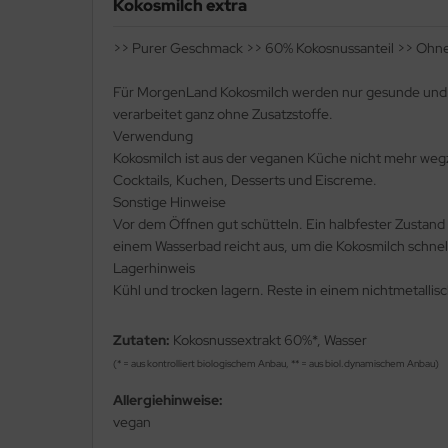
Kokosmilch extra
>> Purer Geschmack >> 60% Kokosnussanteil >> Ohne
Für MorgenLand Kokosmilch werden nur gesunde und fr
verarbeitet ganz ohne Zusatzstoffe.
Verwendung
Kokosmilch ist aus der veganen Küche nicht mehr wegz
Cocktails, Kuchen, Desserts und Eiscreme.
Sonstige Hinweise
Vor dem Öffnen gut schütteln. Ein halbfester Zustand 
einem Wasserbad reicht aus, um die Kokosmilch schnel
Lagerhinweis
Kühl und trocken lagern. Reste in einem nichtmetall
Zutaten:
Kokosnussextrakt 60%*, Wasser
(* = aus kontrolliert biologischem Anbau, ** = aus biol.dynamischem Anbau)
Allergiehinweise:
vegan