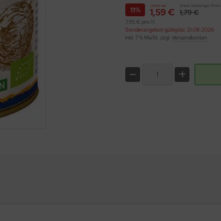
Jetzt nur
Unser bisheriger Preis
11%
1,59 €
1,79 €
7,95 € pro 1 l
Sonderangebot gültig bis: 21.08.2026
inkl. 7 % MwSt. zzgl.
Versandkosten