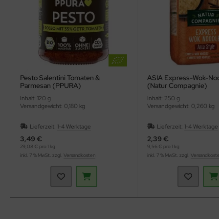
Pesto Salentini Tomaten &
ASIA Express-Wok-No
Parmesan (PPURA)
(Natur Compagnie)
Inhalt: 120 g
Inhalt: 250 g
Versandgewicht: 0,180 kg
Versandgewicht: 0,260 kg
Lieferzeit:
1-4 Werktage
Lieferzeit:
1-4 Werktage
3,49 €
2,39 €
29,08 € pro 1 kg
9,56 € pro 1 kg
inkl. 7 % MwSt. zzgl.
Versandkosten
inkl. 7 % MwSt. zzgl.
Versandkost