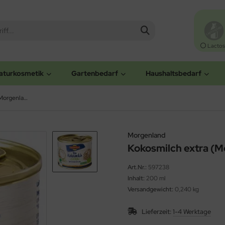
Lactos
aturkosmetik
Gartenbedarf
Haushaltsbedarf
Kokosmilch extra (Morgenland)
Morgenland
Kokosmilch extra (
Art.Nr.:
597238
Inhalt:
200 ml
Versandgewicht:
0,240 kg
Lieferzeit:
1-4 Werktage