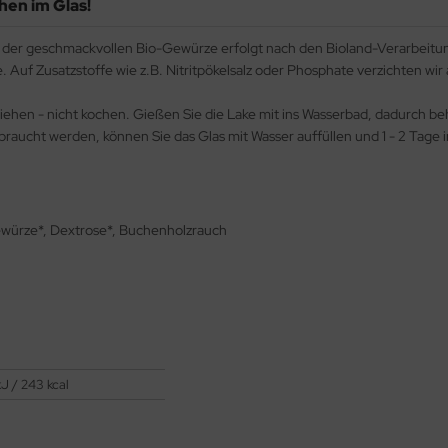
en im Glas!
der geschmackvollen Bio-Gewürze erfolgt nach den Bioland-Verarbeitung
Auf Zusatzstoffe wie z.B. Nitritpökelsalz oder Phosphate verzichten wi
ziehen - nicht kochen. Gießen Sie die Lake mit ins Wasserbad, dadurch b
raucht werden, können Sie das Glas mit Wasser auffüllen und 1 - 2 Tage
ewürze*, Dextrose*, Buchenholzrauch
J / 243 kcal