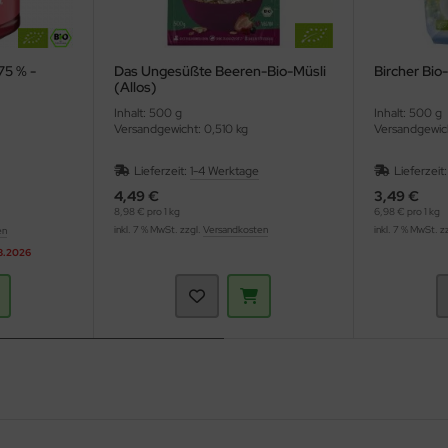
75 % -
Das Ungesüßte Beeren-Bio-Müsli
Bircher Bio
(Allos)
Inhalt: 500 g
Inhalt: 500 g
Versandgewicht: 0,510 kg
Versandgewic
Lieferzeit:
1-4 Werktage
Lieferzeit
4,49 €
3,49 €
8,98 € pro 1 kg
6,98 € pro 1 kg
inkl. 7 % MwSt. zzgl.
Versandkosten
inkl. 7 % MwSt. z
en
08.2026