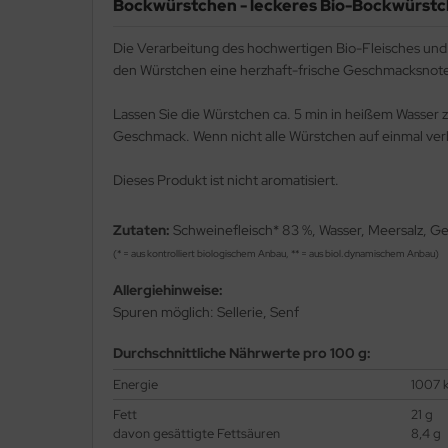
Bockwürstchen - leckeres Bio-Bockwürstch
Die Verarbeitung des hochwertigen Bio-Fleisches und 
den Würstchen eine herzhaft-frische Geschmacksnote. 
Lassen Sie die Würstchen ca. 5 min in heißem Wasser 
Geschmack. Wenn nicht alle Würstchen auf einmal verb
Dieses Produkt ist nicht aromatisiert.
Zutaten:
Schweinefleisch* 83 %, Wasser, Meersalz, G
(* = aus kontrolliert biologischem Anbau, ** = aus biol.dynamischem Anbau)
Allergiehinweise:
Spuren möglich: Sellerie, Senf
Durchschnittliche Nährwerte pro 100 g:
Energie
1007 k
Fett
21 g
davon gesättigte Fettsäuren
8,4 g