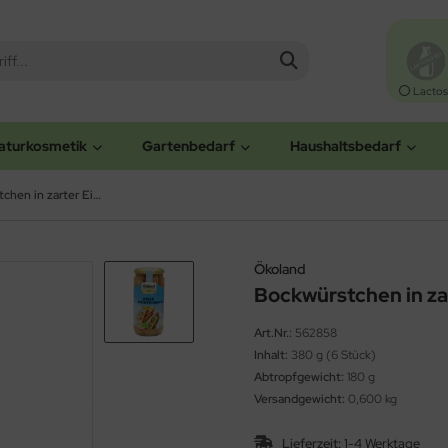
Lactos
aturkosmetik
Gartenbedarf
Haushaltsbedarf
Bockwürstchen in zarter Eigenhaut (Ökoland)
Ökoland
Bockwürstchen in za
Art.Nr.:
562858
Inhalt:
380 g (6 Stück)
Abtropfgewicht:
180 g
Versandgewicht:
0,600 kg
Lieferzeit:
1-4 Werktage