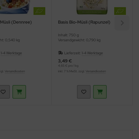
-Müsli (Dennree)
Basis Bio-Müsli (Rapunzel)
Inhalt: 750 g
ht: 0,540 kg
Versandgewicht: 0,790 kg
:
1-4 Werktage
Lieferzeit:
1-4 Werktage
3,49 €
4,65 € pro 1 kg
zgl.
Versandkosten
inkl. 7 % MwSt. zzgl.
Versandkosten