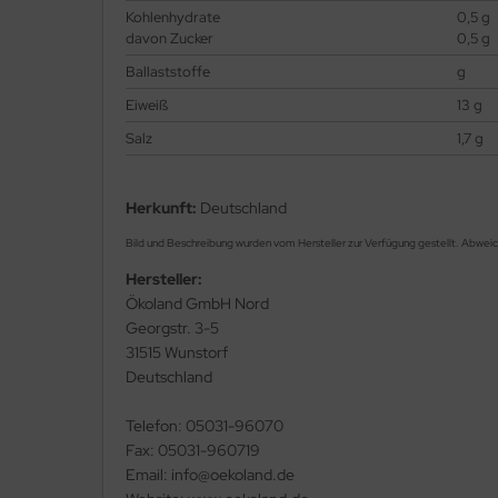
Kohlenhydrate
0,5 g
davon Zucker
0,5 g
Ballaststoffe
g
Eiweiß
13 g
Salz
1,7 g
Herkunft:
Deutschland
Bild und Beschreibung wurden vom Hersteller zur Verfügung gestellt. Abwei
Hersteller:
Ökoland GmbH Nord
Georgstr. 3-5
31515 Wunstorf
Deutschland
Telefon: 05031-96070
Fax: 05031-960719
Email: info@oekoland.de