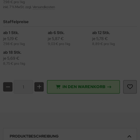
7,98 € pro 1 kg
inkl. 7 % MwSt. zzgl.
Versandkosten
Staffelpreise
ab 1 Stk.
ab 6 Stk.
ab 12 Stk.
je 5,19 €
je 5,87 €
je 5,78 €
7,98 € pro 1 kg
9,03 € pro 1 kg
8,89 € pro 1 kg
ab 18 Stk.
je 5,69 €
8,75 € pro 1 kg
IN DEN WARENKORB
PRODUKTBESCHREIBUNG