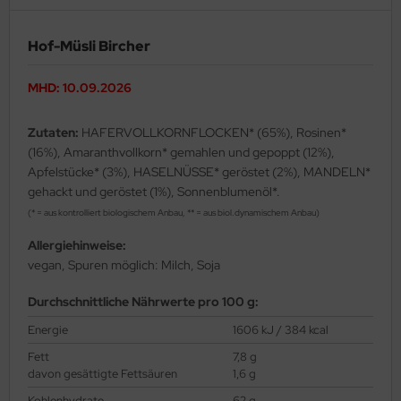
Hof-Müsli Bircher
MHD: 10.09.2026
Zutaten:
HAFERVOLLKORNFLOCKEN* (65%), Rosinen*
(16%), Amaranthvollkorn* gemahlen und gepoppt (12%),
Apfelstücke* (3%), HASELNÜSSE* geröstet (2%), MANDELN*
gehackt und geröstet (1%), Sonnenblumenöl*.
(* = aus kontrolliert biologischem Anbau, ** = aus biol.dynamischem Anbau)
Allergiehinweise:
vegan, Spuren möglich: Milch, Soja
Durchschnittliche Nährwerte pro 100 g:
Energie
1606 kJ / 384 kcal
Fett
7,8 g
davon gesättigte Fettsäuren
1,6 g
Kohlenhydrate
62 g