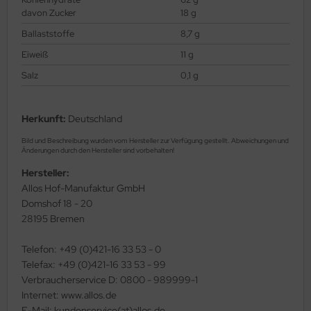
davon Zucker
18 g
Ballaststoffe
8,7 g
Eiweiß
11 g
Salz
0,1 g
Herkunft:
Deutschland
Bild und Beschreibung wurden vom Hersteller zur Verfügung gestellt. Abweichungen und
Änderungen durch den Hersteller sind vorbehalten!
Hersteller:
Allos Hof-Manufaktur GmbH
Domshof 18 - 20
28195 Bremen
Telefon: +49 (0)421-16 33 53 - 0
Telefax: +49 (0)421-16 33 53 - 99
Verbraucherservice D: 0800 - 989999-1
Internet: www.allos.de
E-Mail: kundenservice(at)allos.de