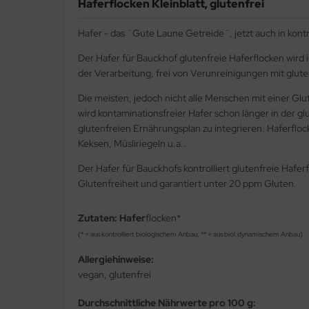
Haferflocken Kleinblatt, glutenfrei
Hafer - das ´Gute Laune Getreide´, jetzt auch in kontro
Der Hafer für Bauckhof glutenfreie Haferflocken wird
der Verarbeitung, frei von Verunreinigungen mit glut
Die meisten, jedoch nicht alle Menschen mit einer Gl
wird kontaminationsfreier Hafer schon länger in der g
glutenfreien Ernährungsplan zu integrieren. Haferfloc
Keksen, Müsliriegeln u.a..
Der Hafer für Bauckhofs kontrolliert glutenfreie Hafe
Glutenfreiheit und garantiert unter 20 ppm Gluten.
Zutaten:
Hafer
flocken*
(* = aus kontrolliert biologischem Anbau, ** = aus biol.dynamischem Anbau)
Allergiehinweise:
vegan, glutenfrei
Durchschnittliche Nährwerte pro 100 g: