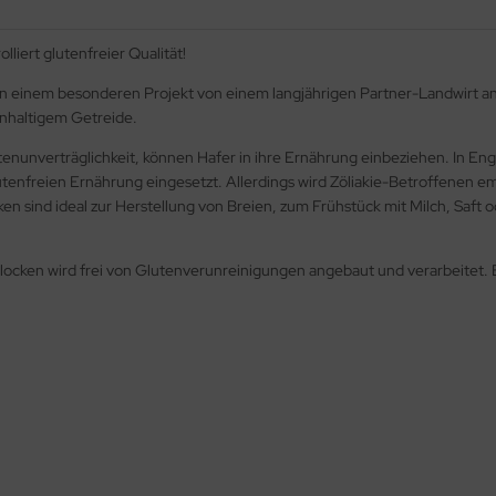
lliert glutenfreier Qualität!
 in einem besonderen Projekt von einem langjährigen Partner-Landwirt an
enhaltigem Getreide.
utenunverträglichkeit, können Hafer in ihre Ernährung einbeziehen. In E
lutenfreien Ernährung eingesetzt. Allerdings wird Zöliakie-Betroffenen e
ken sind ideal zur Herstellung von Breien, zum Frühstück mit Milch, Saft
rflocken wird frei von Glutenverunreinigungen angebaut und verarbeitet.