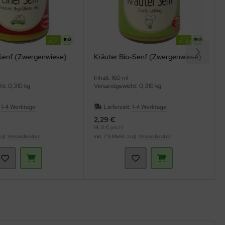
-Senf (Zwergenwiese)
Kräuter Bio-Senf (Zwergenwiese)
Inhalt: 160 ml
t: 0,310 kg
Versandgewicht: 0,310 kg
:
1-4 Werktage
Lieferzeit:
1-4 Werktage
2,29 €
14,31 € pro 1 l
zgl.
Versandkosten
inkl. 7 % MwSt. zzgl.
Versandkosten