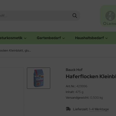
Lactos
aturkosmetik
Gartenbedarf
Haushaltsbedarf
Haferflocken Kleinblatt, glutenfrei (Bauckhof)
Bauck Hof
Haferflocken Kleinbl
Art.Nr.:
429996
Inhalt:
475 g
Versandgewicht:
0,500 kg
Lieferzeit:
1-4 Werktage