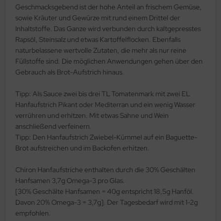
Geschmacksgebend ist der hohe Anteil an frischem Gemüse,
sowie Kräuter und Gewürze mit rund einem Drittel der
Inhaltstoffe. Das Ganze wird verbunden durch kaltgepresstes
Rapsöl, Steinsalz und etwas Kartoffelflocken. Ebenfalls
naturbelassene wertvolle Zutaten, die mehr als nur reine
Füllstoffe sind. Die möglichen Anwendungen gehen über den
Gebrauch als Brot-Aufstrich hinaus.
Tipp: Als Sauce zwei bis drei TL Tomatenmark mit zwei EL
Hanfaufstrich Pikant oder Mediterran und ein wenig Wasser
verrühren und erhitzen. Mit etwas Sahne und Wein
anschließend verfeinern.
Tipp: Den Hanfaufstrich Zwiebel-Kümmel auf ein Baguette-
Brot aufstreichen und im Backofen erhitzen.
Chiron Hanfaufstriche enthalten durch die 30% Geschälten
Hanfsamen 3,7g Omega-3 pro Glas.
[30% Geschälte Hanfsamen = 40g entspricht 18,5g Hanföl.
Davon 20% Omega-3 = 3,7g]. Der Tagesbedarf wird mit 1-2g
empfohlen.