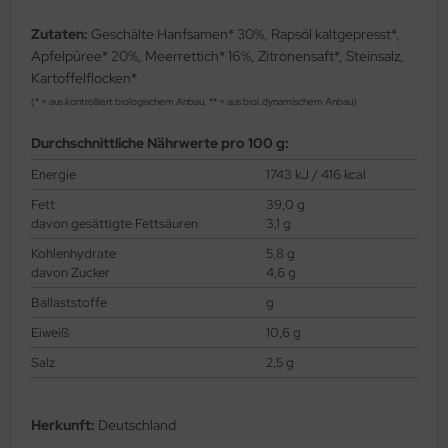
Zutaten:
Geschälte Hanfsamen* 30%, Rapsöl kaltgepresst*,
Apfelpüree* 20%, Meerrettich* 16%, Zitronensaft*, Steinsalz,
Kartoffelflocken*
(* = aus kontrolliert biologischem Anbau, ** = aus biol.dynamischem Anbau)
Durchschnittliche Nährwerte pro 100 g:
Energie
1743 kJ / 416 kcal
Fett
39,0 g
davon gesättigte Fettsäuren
3,1 g
Kohlenhydrate
5,8 g
davon Zucker
4,6 g
Ballaststoffe
g
Eiweiß
10,6 g
Salz
2,5 g
Herkunft:
Deutschland