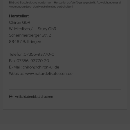
Bild und Beschreibung wurden vom Hersteller zur Verfügung gestellt. Abweichungen und
Änderungen durch den Hersteller sind vorbehalten!
Hersteller:
Chiron GbR
W. Misslisch / L. Stury GbR
Schemmerberger Str. 21
88487 Baltringen
Telefon:07356-93770-0
Fax:07356-93770-20
E-Mail: chiron@chiron-ul.de
Website: www.naturdelikatessen.de
Artikeldatenblatt drucken