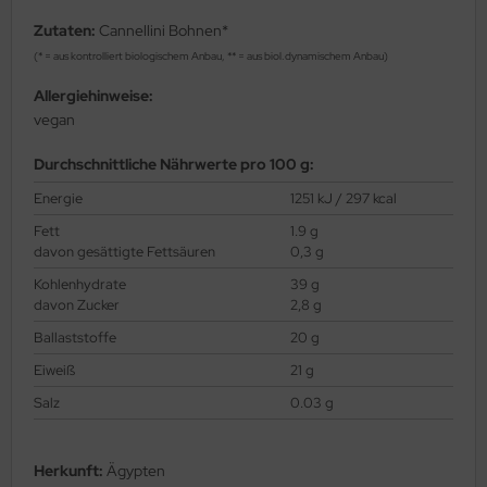
Zutaten:
Cannellini Bohnen*
(* = aus kontrolliert biologischem Anbau, ** = aus biol.dynamischem Anbau)
Allergiehinweise:
vegan
Durchschnittliche Nährwerte pro 100 g:
Energie
1251 kJ / 297 kcal
Fett
1.9 g
davon gesättigte Fettsäuren
0,3 g
Kohlenhydrate
39 g
davon Zucker
2,8 g
Ballaststoffe
20 g
Eiweiß
21 g
Salz
0.03 g
Herkunft:
Ägypten