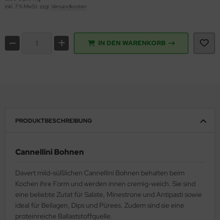
inkl. 7 % MwSt. zzgl.
Versandkosten
IN DEN WARENKORB
PRODUKTBESCHREIBUNG
Cannellini Bohnen
Davert mild-süßlichen Cannellini Bohnen behalten beim
Kochen ihre Form und werden innen cremig-weich. Sie sind
eine beliebte Zutat für Salate, Minestrone und Antipasti sowie
ideal für Beilagen, Dips und Pürees. Zudem sind sie eine
proteinreiche Ballaststoffquelle.