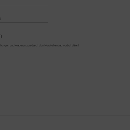
g
ft
chungen und Änderungen durch den Hersteller sind vorbehalten!