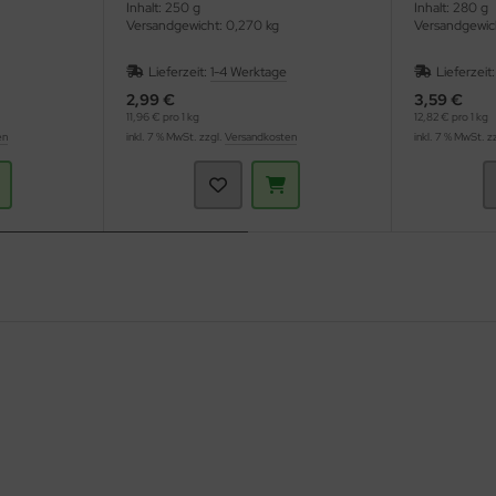
Inhalt: 250 g
Inhalt: 280 g
Versandgewicht: 0,270 kg
Versandgewic
Lieferzeit:
1-4 Werktage
Lieferzeit
2,99 €
3,59 €
11,96 € pro 1 kg
12,82 € pro 1 kg
en
inkl. 7 % MwSt. zzgl.
Versandkosten
inkl. 7 % MwSt. z