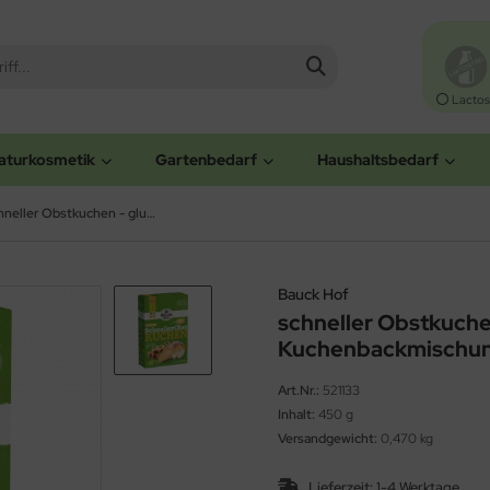
Lactos
aturkosmetik
Gartenbedarf
Haushaltsbedarf
schneller Obstkuchen - glutenfreie Bio-Kuchenbackmischung (Bauck Hof)
Bauck Hof
schneller Obstkuchen
Kuchenbackmischun
Art.Nr.:
521133
Inhalt:
450 g
Versandgewicht:
0,470 kg
Lieferzeit:
1-4 Werktage