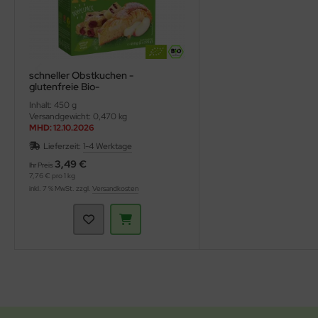
schneller Obstkuchen -
glutenfreie Bio-
Kuchenbackmischung (Bauck Hof)
Inhalt: 450 g
Versandgewicht: 0,470 kg
MHD: 12.10.2026
Lieferzeit:
1-4 Werktage
3,49 €
Ihr Preis
7,76 € pro 1 kg
inkl. 7 % MwSt. zzgl.
Versandkosten