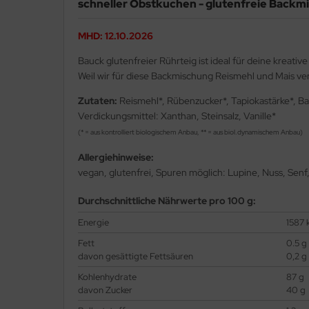
schneller Obstkuchen - glutenfreie Backm
MHD: 12.10.2026
Bauck glutenfreier Rührteig ist ideal für deine kreat
Weil wir für diese Backmischung Reismehl und Mais ve
Zutaten:
Reismehl*, Rübenzucker*, Tapiokastärke*, Ba
Verdickungsmittel: Xanthan, Steinsalz, Vanille*
(* = aus kontrolliert biologischem Anbau, ** = aus biol.dynamischem Anbau)
Allergiehinweise:
vegan, glutenfrei, Spuren möglich: Lupine, Nuss, Senf
Durchschnittliche Nährwerte pro 100 g:
Energie
1587 
Fett
0.5 g
davon gesättigte Fettsäuren
0,2 g
Kohlenhydrate
87 g
davon Zucker
40 g