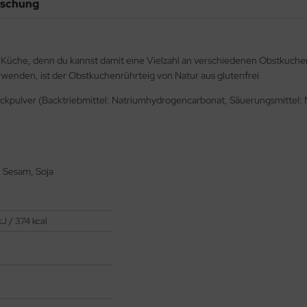
ischung
ive Küche, denn du kannst damit eine Vielzahl an verschiedenen Obstkuch
rwenden, ist der Obstkuchenrührteig von Natur aus glutenfrei
ckpulver (Backtriebmittel: Natriumhydrogencarbonat, Säuerungsmittel: Mo
, Sesam, Soja
kJ / 374 kcal