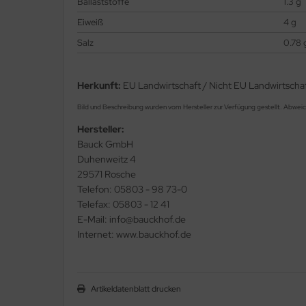
Ballaststoffe
1.3 g
Eiweiß
4 g
Salz
0.78 
Herkunft:
EU Landwirtschaft / Nicht EU Landwirtscha
Bild und Beschreibung wurden vom Hersteller zur Verfügung gestellt. Abwei
Hersteller:
Bauck GmbH
Duhenweitz 4
29571 Rosche
Telefon: 05803 - 98 73-0
Telefax: 05803 - 12 41
E-Mail: info@bauckhof.de
Internet: www.bauckhof.de
Artikeldatenblatt drucken