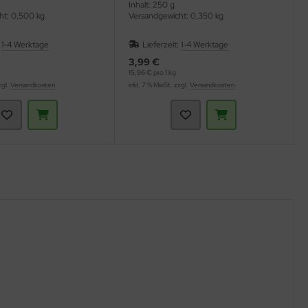
Inhalt: 250 g
ht: 0,500 kg
Versandgewicht: 0,350 kg
:
1-4 Werktage
Lieferzeit:
1-4 Werktage
3,99 €
15,96 € pro 1 kg
zgl.
Versandkosten
inkl. 7 % MwSt. zzgl.
Versandkosten