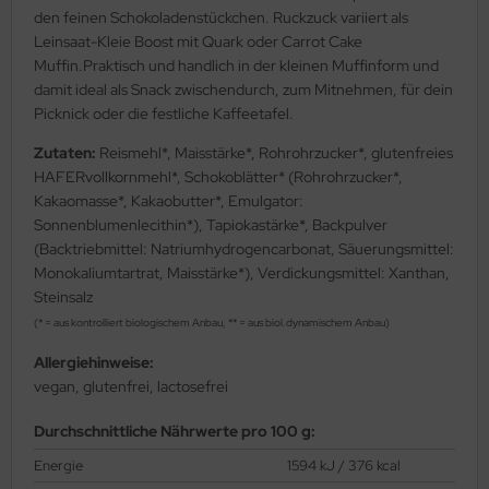
den feinen Schokoladenstückchen. Ruckzuck variiert als
Leinsaat-Kleie Boost mit Quark oder Carrot Cake
Muffin.Praktisch und handlich in der kleinen Muffinform und
damit ideal als Snack zwischendurch, zum Mitnehmen, für dein
Picknick oder die festliche Kaffeetafel.
Zutaten:
Reismehl*, Maisstärke*, Rohrohrzucker*, glutenfreies
HAFERvollkornmehl*, Schokoblätter* (Rohrohrzucker*,
Kakaomasse*, Kakaobutter*, Emulgator:
Sonnenblumenlecithin*), Tapiokastärke*, Backpulver
(Backtriebmittel: Natriumhydrogencarbonat, Säuerungsmittel:
Monokaliumtartrat, Maisstärke*), Verdickungsmittel: Xanthan,
Steinsalz
(* = aus kontrolliert biologischem Anbau, ** = aus biol.dynamischem Anbau)
Allergiehinweise:
vegan, glutenfrei, lactosefrei
Durchschnittliche Nährwerte pro 100 g:
Energie
1594 kJ / 376 kcal