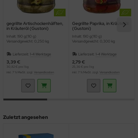
gegrillte Artischockenhälften,
Gegrillte Paprika, in Kräuteröl
in Kräuteröl (Gustoni)
(Gustoni)
Inhalt: 190 g(110 g)
Inhalt: 190 g(110 g)
Versandgewicht: 0,250 kg
Versandgewicht: 0,300 kg
Lieferzeit:
1-4 Werktage
Lieferzeit:
1-4 Werktage
3,39 €
2,79 €
30,82 € pro 1 kg
25,36 € pro 1 kg
inkl. 7 % MwSt. zzgl.
Versandkosten
inkl. 7 % MwSt. zzgl.
Versandkosten
Zuletzt angesehen