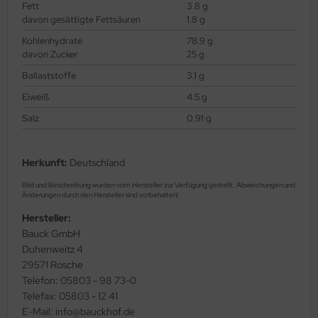
Fett
3.8 g
davon gesättigte Fettsäuren
1.8 g
Kohlenhydrate
78.9 g
davon Zucker
25 g
Ballaststoffe
3.1 g
Eiweiß
4.5 g
Salz
0.91 g
Herkunft:
Deutschland
Bild und Beschreibung wurden vom Hersteller zur Verfügung gestellt. Abweichungen und
Änderungen durch den Hersteller sind vorbehalten!
Hersteller:
Bauck GmbH
Duhenweitz 4
29571 Rosche
Telefon: 05803 - 98 73-0
Telefax: 05803 - 12 41
E-Mail: info@bauckhof.de