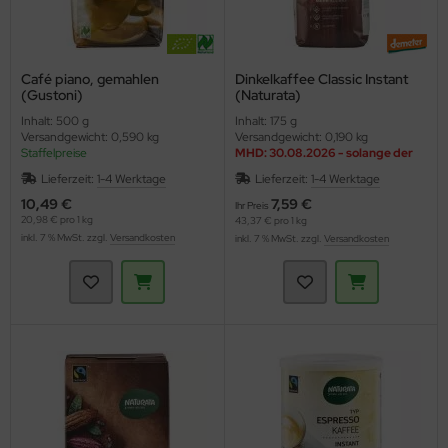
Café piano, gemahlen
Dinkelkaffee Classic Instant
(Gustoni)
(Naturata)
Inhalt: 500 g
Inhalt: 175 g
Versandgewicht: 0,590 kg
Versandgewicht: 0,190 kg
Staffelpreise
MHD: 30.08.2026 - solange der
Vorrat reicht
Lieferzeit:
1-4 Werktage
Lieferzeit:
1-4 Werktage
10,49 €
7,59 €
Ihr Preis
20,98 € pro 1 kg
43,37 € pro 1 kg
inkl. 7 % MwSt. zzgl.
Versandkosten
inkl. 7 % MwSt. zzgl.
Versandkosten