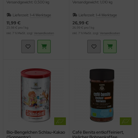
Versandgewicht: 0,500 kg
Versandgewicht: 1,010 kg
Lieferzeit:
1-4 Werktage
Lieferzeit:
1-4 Werktage
11,99 €
26,99 €
23,98 € pro 1 kg
26,99 € pro 1 kg
inkl. 7 % MwSt. zzgl.
Versandkosten
inkl. 7 % MwSt. zzgl.
Versandkosten
Bio-Bengelchen Schlau-Kakao
Café Benita entkoffeiniert,
(Sonnentor)
löslicher Bohnenkaffee