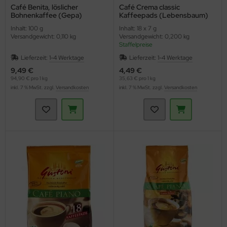
Café Benita, löslicher
Café Crema classic
Bohnenkaffee (Gepa)
Kaffeepads (Lebensbaum)
Inhalt: 100 g
Inhalt: 18 x 7 g
Versandgewicht: 0,110 kg
Versandgewicht: 0,200 kg
Staffelpreise
Lieferzeit:
1-4 Werktage
Lieferzeit:
1-4 Werktage
9,49 €
4,49 €
94,90 € pro 1 kg
35,63 € pro 1 kg
inkl. 7 % MwSt. zzgl.
Versandkosten
inkl. 7 % MwSt. zzgl.
Versandkosten