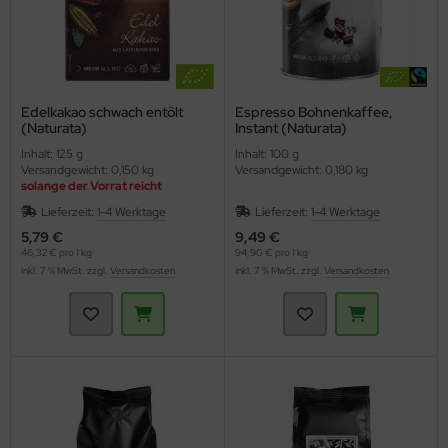
Edelkakao schwach entölt
Espresso Bohnenkaffee,
(Naturata)
Instant (Naturata)
Inhalt: 125 g
Inhalt: 100 g
Versandgewicht: 0,150 kg
Versandgewicht: 0,180 kg
solange der Vorrat reicht
Staffelpreise
Lieferzeit:
1-4 Werktage
Lieferzeit:
1-4 Werktage
5,79 €
9,49 €
46,32 € pro 1 kg
94,90 € pro 1 kg
inkl. 7 % MwSt. zzgl.
Versandkosten
inkl. 7 % MwSt. zzgl.
Versandkosten