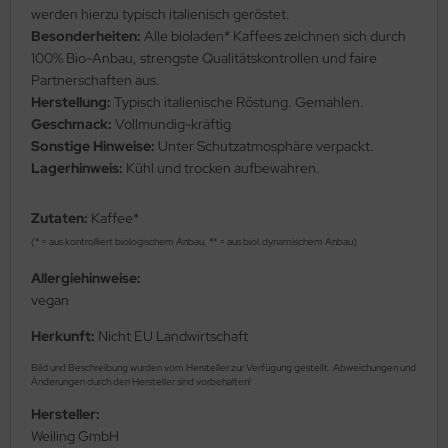
werden hierzu typisch italienisch geröstet.
Besonderheiten:
Alle bioladen* Kaffees zeichnen sich durch
100% Bio-Anbau, strengste Qualitätskontrollen und faire
Partnerschaften aus.
Herstellung:
Typisch italienische Röstung. Gemahlen.
Geschmack:
Vollmundig-kräftig
Sonstige Hinweise:
Unter Schutzatmosphäre verpackt.
Lagerhinweis:
Kühl und trocken aufbewahren.
Zutaten:
Kaffee*
(* = aus kontrolliert biologischem Anbau, ** = aus biol.dynamischem Anbau)
Allergiehinweise:
vegan
Herkunft:
Nicht EU Landwirtschaft
Bild und Beschreibung wurden vom Hersteller zur Verfügung gestellt. Abweichungen und
Änderungen durch den Hersteller sind vorbehalten!
Hersteller:
Weiling GmbH