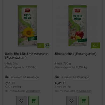
ppen und Sossen
e
ockenfrüchte/Nüsse
cker & Süßungsmittel
utenfrei
Basis-Bio-Müsli mit Amaranth
Bircher Müsli (Rosengarten)
(Rosengarten)
Inhalt: 2 kg
Inhalt: 750 g
Versandgewicht: 2,100 kg
Versandgewicht: 0,794 kg
Lieferzeit:
1-4 Werktage
Lieferzeit:
1-4 Werktage
7,99 €
6,49 €
4,00 € pro 1 kg
8,65 € pro 1 kg
inkl. 7 % MwSt. zzgl.
Versandkosten
inkl. 7 % MwSt. zzgl.
Versandkosten