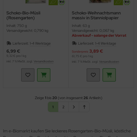
Schoko-Bio-Müsli
Schoko-Weihnachtsmann
(Rosengarten)
massiv in Stanniolpapier
(Rosengarten)
Inhalt: 750 g
Inhalt: 63 g
Versandgewicht: 0,790 kg
Versandgewicht: 0,067 kg
Abverkauf - solange der Vorrat
reicht
Lieferzeit:
1-4 Werktage
Lieferzeit:
1-4 Werktage
6,99 €
3,89 €
Sonderpreis
9,32 € pro 1 kg
61,75 € pro 1 kg
inkl. 7 % MwSt. zzgl.
Versandkosten
inkl. 7 % MwSt. zzgl.
Versandkosten
Zeige
1
bis
20
(von insgesamt
26
Artikeln)
1
2
Im e-Biomarkt kaufen Sie leckeres Rosengarten-Bio-Müsli, köstliche