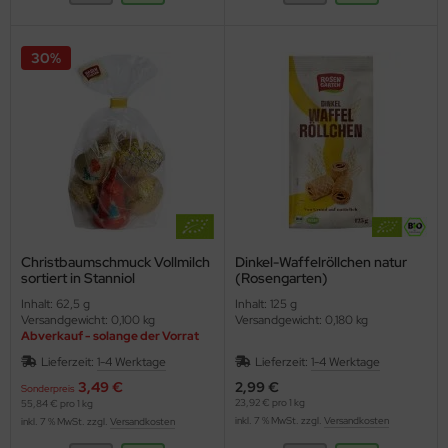
30%
Christbaumschmuck Vollmilch
Dinkel-Waffelröllchen natur
sortiert in Stanniol
(Rosengarten)
(Rosengarten)
Inhalt: 62,5 g
Inhalt: 125 g
Versandgewicht: 0,100 kg
Versandgewicht: 0,180 kg
Abverkauf - solange der Vorrat
reicht
Lieferzeit:
1-4 Werktage
Lieferzeit:
1-4 Werktage
3,49 €
2,99 €
Sonderpreis
23,92 € pro 1 kg
55,84 € pro 1 kg
inkl. 7 % MwSt. zzgl.
Versandkosten
inkl. 7 % MwSt. zzgl.
Versandkosten