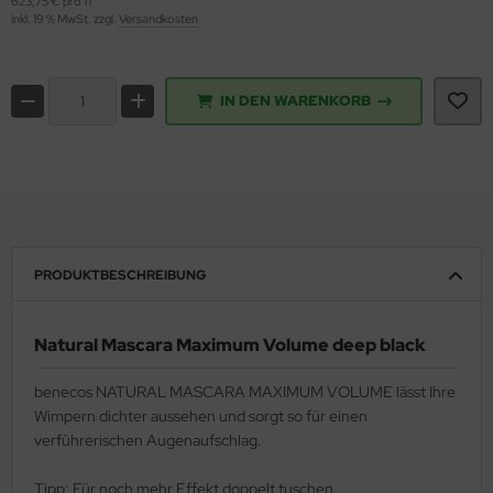
623,75 € pro 1 l
inkl. 19 % MwSt. zzgl.
Versandkosten
ppen und Sossen
e
IN DEN WARENKORB
ockenfrüchte/Nüsse
cker & Süßungsmittel
utenfrei
PRODUKTBESCHREIBUNG
Natural Mascara Maximum Volume deep black
benecos NATURAL MASCARA MAXIMUM VOLUME lässt Ihre
Wimpern dichter aussehen und sorgt so für einen
verführerischen Augenaufschlag.
Tipp: Für noch mehr Effekt doppelt tuschen.