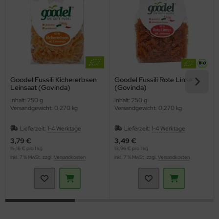
Goodel Fussili Kichererbsen
Goodel Fussili Rote Linse
Leinsaat (Govinda)
(Govinda)
Inhalt: 250 g
Inhalt: 250 g
Versandgewicht: 0,270 kg
Versandgewicht: 0,270 kg
Lieferzeit:
1-4 Werktage
Lieferzeit:
1-4 Werktage
3,79 €
3,49 €
15,16 € pro 1 kg
13,96 € pro 1 kg
inkl. 7 % MwSt. zzgl.
Versandkosten
inkl. 7 % MwSt. zzgl.
Versandkosten