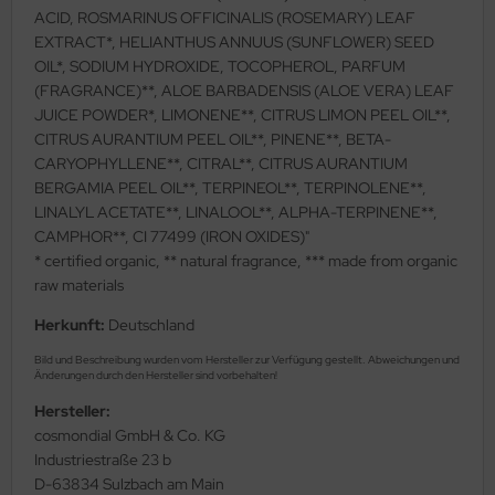
ACID, ROSMARINUS OFFICINALIS (ROSEMARY) LEAF
EXTRACT*, HELIANTHUS ANNUUS (SUNFLOWER) SEED
OIL*, SODIUM HYDROXIDE, TOCOPHEROL, PARFUM
(FRAGRANCE)**, ALOE BARBADENSIS (ALOE VERA) LEAF
JUICE POWDER*, LIMONENE**, CITRUS LIMON PEEL OIL**,
CITRUS AURANTIUM PEEL OIL**, PINENE**, BETA-
CARYOPHYLLENE**, CITRAL**, CITRUS AURANTIUM
BERGAMIA PEEL OIL**, TERPINEOL**, TERPINOLENE**,
LINALYL ACETATE**, LINALOOL**, ALPHA-TERPINENE**,
CAMPHOR**, CI 77499 (IRON OXIDES)"
* certified organic, ** natural fragrance, *** made from organic
raw materials
Herkunft:
Deutschland
Bild und Beschreibung wurden vom Hersteller zur Verfügung gestellt. Abweichungen und
Änderungen durch den Hersteller sind vorbehalten!
Hersteller:
cosmondial GmbH & Co. KG
Industriestraße 23 b
D-63834 Sulzbach am Main