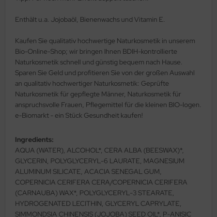
Enthält u.a. Jojobaöl, Bienenwachs und Vitamin E.
Kaufen Sie qualitativ hochwertige Naturkosmetik in unserem
Bio-Online-Shop; wir bringen Ihnen BDIH-kontrollierte
Naturkosmetik schnell und günstig bequem nach Hause.
Sparen Sie Geld und profitieren Sie von der großen Auswahl
an qualitativ hochwertiger Naturkosmetik: Geprüfte
Naturkosmetik für gepflegte Männer, Naturkosmetik für
anspruchsvolle Frauen, Pflegemittel für die kleinen BIO-logen.
e-Biomarkt - ein Stück Gesundheit kaufen!
Ingredients:
AQUA (WATER), ALCOHOL*, CERA ALBA (BEESWAX)*,
GLYCERIN, POLYGLYCERYL-6 LAURATE, MAGNESIUM
ALUMINUM SILICATE, ACACIA SENEGAL GUM,
COPERNICIA CERIFERA CERA/COPERNICIA CERIFERA
(CARNAUBA) WAX*, POLYGLYCERYL-3 STEARATE,
HYDROGENATED LECITHIN, GLYCERYL CAPRYLATE,
SIMMONDSIA CHINENSIS (JOJOBA) SEED OIL*, P-ANISIC