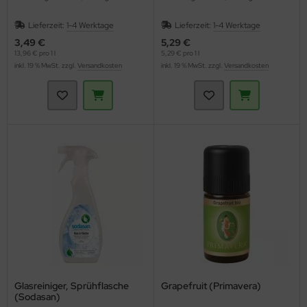
Lieferzeit:
1-4 Werktage
Lieferzeit:
1-4 Werktage
3,49 €
5,29 €
13,96 € pro 1 l
5,29 € pro 1 l
inkl. 19 % MwSt. zzgl.
Versandkosten
inkl. 19 % MwSt. zzgl.
Versandkosten
Glasreiniger, Sprühflasche
Grapefruit (Primavera)
(Sodasan)