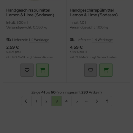
Handgeschirrspülmittel
Handgeschirrspülmittel
Lemon & Lime (Sodasan)
Lemon & Lime (Sodasan)
Inhalt: 500 ml
Inhalt: 1,0 l
Versandgewicht: 0,580 kg
Versandgewicht: 1,100 kg
Lieferzeit:
1-4 Werktage
Lieferzeit:
1-4 Werktage
2,59 €
4,59 €
5,18 € pro 1 l
4,59 € pro 1 l
inkl. 19 % MwSt. zzgl.
Versandkosten
inkl. 19 % MwSt. zzgl.
Versandkosten
Zeige
41
bis
60
(von insgesamt
230
Artikeln)
1
2
3
4
5