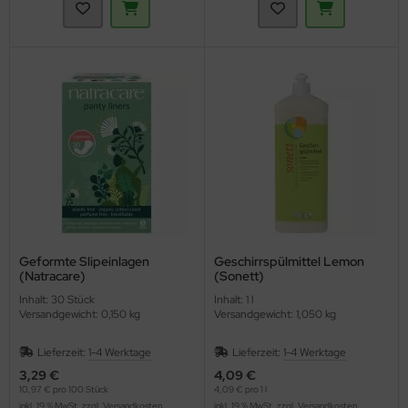
Geformte Slipeinlagen
Geschirrspülmittel Lemon
(Natracare)
(Sonett)
Inhalt: 30 Stück
Inhalt: 1 l
Versandgewicht: 0,150 kg
Versandgewicht: 1,050 kg
Lieferzeit:
1-4 Werktage
Lieferzeit:
1-4 Werktage
3,29 €
4,09 €
10,97 € pro 100 Stück
4,09 € pro 1 l
inkl. 19 % MwSt. zzgl.
Versandkosten
inkl. 19 % MwSt. zzgl.
Versandkosten