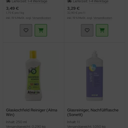
Lieferzeit:
1-4 Werktage
Lieferzeit:
1-4 Werktage
3,49 €
3,29 €
1,75 € pro 1 kg
32,90 € pro 1 l
inkl. 19 % MwSt. zzgl.
Versandkosten
inkl. 19 % MwSt. zzgl.
Versandkosten
Glaskochfeld Reiniger (Alma
Glasreiniger, Nachfüllflasche
Win)
(Sonett)
Inhalt: 250 ml
Inhalt: 1 l
Versandgewicht: 0,290 kg
Versandgewicht: 1,050 kg