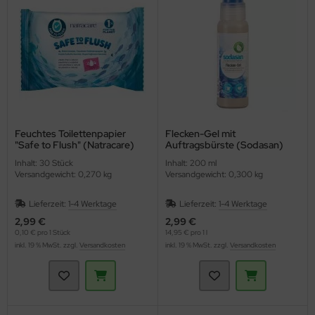
ppen und Sossen
e
ockenfrüchte/Nüsse
cker & Süßungsmittel
Feuchtes Toilettenpapier
Flecken-Gel mit
"Safe to Flush" (Natracare)
Auftragsbürste (Sodasan)
utenfrei
Inhalt: 30 Stück
Inhalt: 200 ml
Versandgewicht: 0,270 kg
Versandgewicht: 0,300 kg
Lieferzeit:
1-4 Werktage
Lieferzeit:
1-4 Werktage
2,99 €
2,99 €
0,10 € pro 1 Stück
14,95 € pro 1 l
inkl. 19 % MwSt. zzgl.
Versandkosten
inkl. 19 % MwSt. zzgl.
Versandkosten