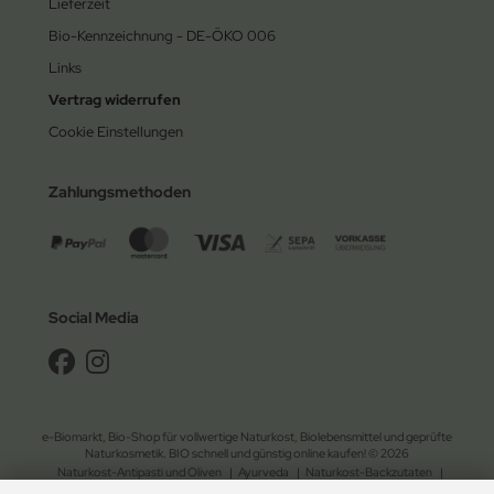
Lieferzeit
Bio-Kennzeichnung - DE-ÖKO 006
Links
Vertrag widerrufen
Cookie Einstellungen
Zahlungsmethoden
Social Media
e-Biomarkt, Bio-Shop für vollwertige Naturkost, Biolebensmittel und geprüfte
Naturkosmetik. BIO schnell und günstig online kaufen! © 2026
Naturkost-Antipasti und Oliven
|
Ayurveda
|
Naturkost-Backzutaten
|