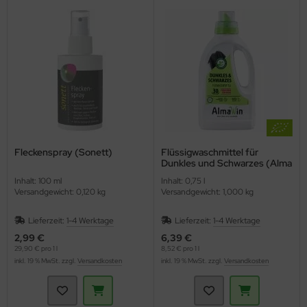
Fleckenspray (Sonett)
Flüssigwaschmittel für
Dunkles und Schwarzes (Alma
Win)
Inhalt: 100 ml
Inhalt: 0,75 l
Versandgewicht: 0,120 kg
Versandgewicht: 1,000 kg
Lieferzeit:
1-4 Werktage
Lieferzeit:
1-4 Werktage
2,99 €
6,39 €
29,90 € pro 1 l
8,52 € pro 1 l
inkl. 19 % MwSt. zzgl.
Versandkosten
inkl. 19 % MwSt. zzgl.
Versandkosten