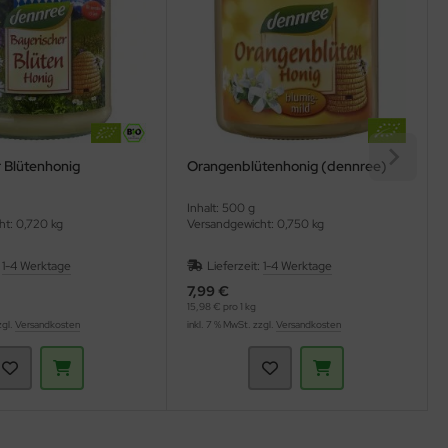
 Blütenhonig
Orangenblütenhonig (dennree)
Inhalt: 500 g
ht: 0,720 kg
Versandgewicht: 0,750 kg
:
1-4 Werktage
Lieferzeit:
1-4 Werktage
7,99 €
15,98 € pro 1 kg
zgl.
Versandkosten
inkl. 7 % MwSt. zzgl.
Versandkosten