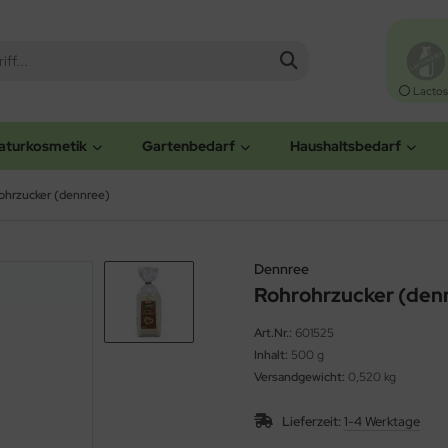
Lactos
aturkosmetik
Gartenbedarf
Haushaltsbedarf
ohrzucker (dennree)
Dennree
Rohrohrzucker (den
Art.Nr.:
601525
Inhalt:
500 g
Versandgewicht:
0,520 kg
Lieferzeit:
1-4 Werktage