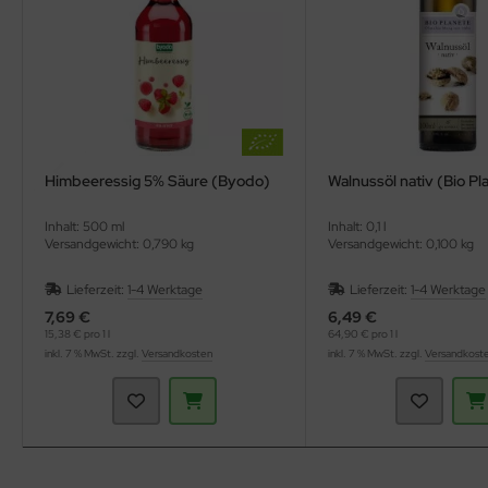
Himbeeressig 5% Säure (Byodo)
Walnussöl nativ (Bio Pl
Inhalt: 500 ml
Inhalt: 0,1 l
Versandgewicht: 0,790 kg
Versandgewicht: 0,100 kg
Lieferzeit:
1-4 Werktage
Lieferzeit:
1-4 Werktage
7,69 €
6,49 €
15,38 € pro 1 l
64,90 € pro 1 l
inkl. 7 % MwSt. zzgl.
Versandkosten
inkl. 7 % MwSt. zzgl.
Versandkost