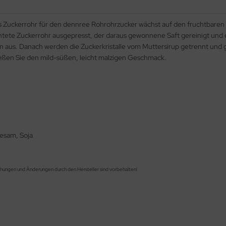
s Zuckerrohr für den dennree Rohrohrzucker wächst auf den fruchtbar
ntete Zuckerrohr ausgepresst, der daraus gewonnene Saft gereinigt und ei
sation aus. Danach werden die Zuckerkristalle vom Muttersirup getrennt u
ßen Sie den mild-süßen, leicht malzigen Geschmack.
Sesam, Soja
chungen und Änderungen durch den Hersteller sind vorbehalten!