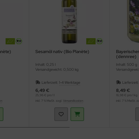
anète)
Sesamöl nativ (Bio Planète)
Bayerischer
(dennree)
Inhalt: 0,25 l
Inhalt: 500 g
Versandgewicht: 0,500 kg
Versandgewic
Lieferzeit:
1-4 Werktage
Lieferzeit
6,49 €
8,49 €
25,96 € pro 1 l
16,98 € pro 1 kg
en
inkl. 7 % MwSt. zzgl.
Versandkosten
inkl. 7 % MwSt. z