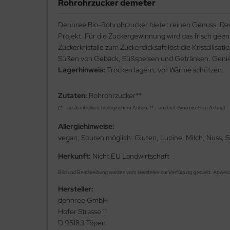
Rohrohrzucker demeter
Dennree Bio-Rohrohrzucker bietet reinen Genuss. Da
Projekt. Für die Zuckergewinnung wird das frisch geer
Zuckerkristalle zum Zuckerdicksaft löst die Kristalli
Süßen von Gebäck, Süßspeisen und Getränken. Genie
Lagerhinweis:
Trocken lagern, vor Wärme schützen.
Zutaten:
Rohrohrzucker**
(* = aus kontrolliert biologischem Anbau, ** = aus biol.dynamischem Anbau)
Allergiehinweise:
vegan, Spuren möglich: Gluten, Lupine, Milch, Nuss, 
Herkunft:
Nicht EU Landwirtschaft
Bild und Beschreibung wurden vom Hersteller zur Verfügung gestellt. Abwei
Hersteller:
dennree GmbH
Hofer Strasse 11
D 95183 Töpen