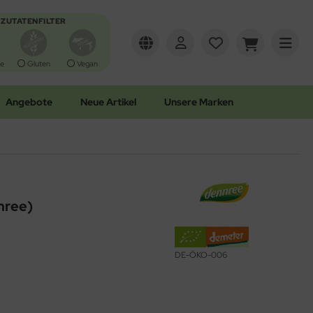
ZUTATENFILTER
e
Gluten
Vegan
Angebote
Neue Artikel
Unsere Marken
nree)
DE-ÖKO-006