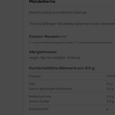
Mandelkerne
bietet knackig aromatischen Genuss
Trotz sorgfältiger Verarbeitung können noch vereinzel
Zutaten:
Mandel
kerne*
(* = aus kontrolliert biologischem Anbau, ** = aus biol.dynamischem Anbau)
Allergiehinweise:
vegan, Spuren möglich: Erdnuss
Durchschnittliche Nährwerte pro 100 g:
Energie
2471 
Fett
52 g
davon gesättigte Fettsäuren
5,6 g
Kohlenhydrate
3,9 g
davon Zucker
3,9 g
Ballaststoffe
g