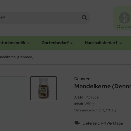
Lactos
aturkosmetik
Gartenbedarf
Haushaltsbedarf
ndelkerne (Dennree)
Dennree
Mandelkerne (Denn
Art.Nr.:
457659
Inhalt:
250 g
Versandgewicht:
0,270 kg
Lieferzeit:
1-4 Werktage