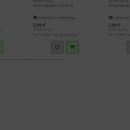
Inhalt: 500 g
Inhalt: 500 g
Versandgewicht: 0,560 kg
Versandgewic
Lieferzeit:
1-4 Werktage
Lieferzeit
2,99 €
1,99 €
en
5,98 € pro 1 kg
3,98 € pro 1 kg
inkl. 7 % MwSt. zzgl.
Versandkosten
inkl. 7 % MwSt. z