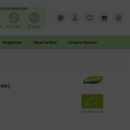
ZUTATENFILTER
e
Gluten
Vegan
Angebote
Neue Artikel
Unsere Marken
ree)
DE-ÖKO-006