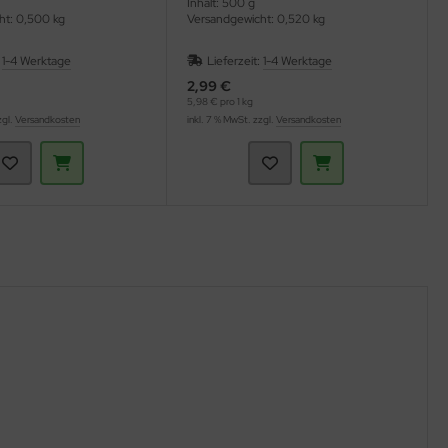
Inhalt: 500 g
ht: 0,500 kg
Versandgewicht: 0,520 kg
:
1-4 Werktage
Lieferzeit:
1-4 Werktage
2,99 €
5,98 € pro 1 kg
zgl.
Versandkosten
inkl. 7 % MwSt. zzgl.
Versandkosten