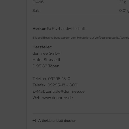
Eiweiß
22 g
Salz
0,01 
Herkunft:
EU-Landwirtschaft
Bild und Beschreibung wurden vom Hersteller zur Verfügung gestellt. Abwei
Hersteller:
dennree GmbH
Hofer Strasse 11
D 95183 Töpen
Telefon: 09295-18-0
Telefax: 09295-18 – 8001
E-Mail: zentrale@dennree.de
Web: www.dennree.de
Artikeldatenblatt drucken