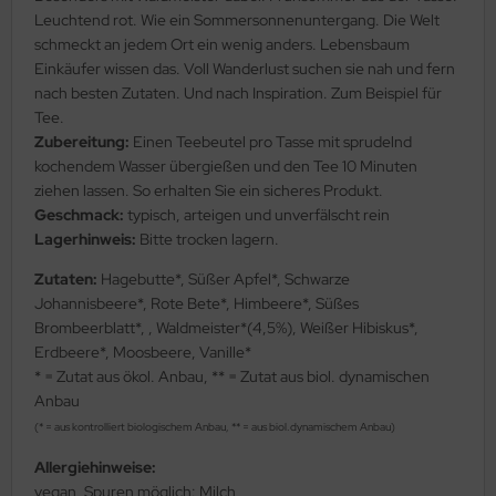
Leuchtend rot. Wie ein Sommersonnenuntergang. Die Welt
schmeckt an jedem Ort ein wenig anders. Lebensbaum
Einkäufer wissen das. Voll Wanderlust suchen sie nah und fern
nach besten Zutaten. Und nach Inspiration. Zum Beispiel für
Tee.
Zubereitung:
Einen Teebeutel pro Tasse mit sprudelnd
kochendem Wasser übergießen und den Tee 10 Minuten
ziehen lassen. So erhalten Sie ein sicheres Produkt.
Geschmack:
typisch, arteigen und unverfälscht rein
Lagerhinweis:
Bitte trocken lagern.
Zutaten:
Hagebutte*, Süßer Apfel*, Schwarze
Johannisbeere*, Rote Bete*, Himbeere*, Süßes
Brombeerblatt*, , Waldmeister*(4,5%), Weißer Hibiskus*,
Erdbeere*, Moosbeere, Vanille*
* = Zutat aus ökol. Anbau, ** = Zutat aus biol. dynamischen
Anbau
(* = aus kontrolliert biologischem Anbau, ** = aus biol.dynamischem Anbau)
Allergiehinweise:
vegan, Spuren möglich: Milch