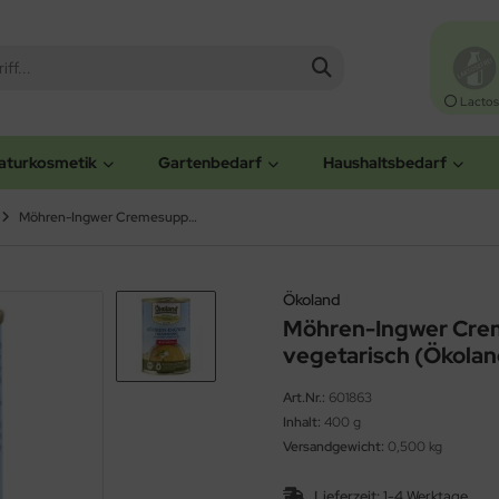
Lactos
aturkosmetik
Gartenbedarf
Haushaltsbedarf
Möhren-Ingwer Cremesuppe, hefefrei, vegetarisch (Ökoland)
Ökoland
Möhren-Ingwer Crem
vegetarisch (Ökolan
Art.Nr.:
601863
Inhalt:
400 g
Versandgewicht:
0,500 kg
Lieferzeit:
1-4 Werktage