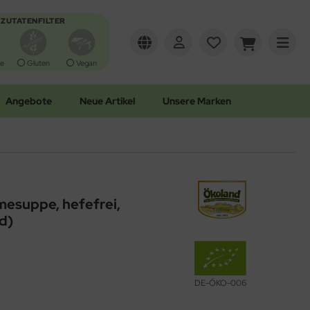
ZUTATENFILTER
e
Gluten
Vegan
Angebote
Neue Artikel
Unsere Marken
esuppe, hefefrei,
d)
DE-ÖKO-006