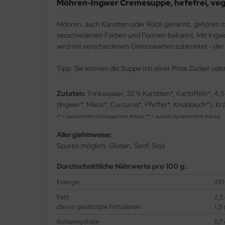
Möhren-Ingwer Cremesuppe, hefefrei, veg
Möhren, auch Karotten oder Rübli genannt, gehören zu
verschiedenen Farben und Formen bekannt. Mit Ingwer
wird mit verschiedenen Gemüsearten zubereitet - der
Tipp: Sie können die Suppe mit einer Prise Zucker ode
Zutaten:
Trinkwasser, 32 % Karotten*, Kartoffeln*, 4,
(Ingwer*, Macis*, Curcuma*, Pfeffer*, Knoblauch*), Krä
(* = aus kontrolliert biologischem Anbau, ** = aus biol.dynamischem Anbau)
Allergiehinweise:
Spuren möglich: Gluten, Senf, Soja
Durchschnittliche Nährwerte pro 100 g:
Energie
210
Fett
2,5
davon gesättigte Fettsäuren
1,3 
Kohlenhydrate
5,7