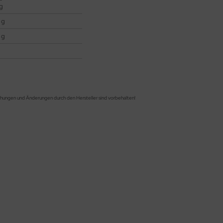
 g
 g
 g
chungen und Änderungen durch den Hersteller sind vorbehalten!