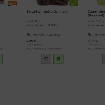
t
Sultaninen, geölt (dennree)
Datteln ohn
(Rapunzel)
Inhalt: 1 kg
Inhalt: 500 g
Versandgewicht: 1,000 kg
Versandgewic
Lieferzeit:
1-4 Werktage
Lieferzeit
7,49 €
5,99 €
7,49 € pro 1 kg
11,98 € pro 1 kg
en
inkl. 7 % MwSt. zzgl.
Versandkosten
inkl. 7 % MwSt. z