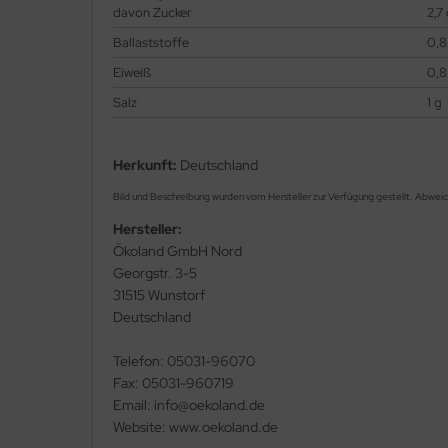
davon Zucker
2,7
Ballaststoffe
0,8
Eiweiß
0,8
Salz
1 g
Herkunft:
Deutschland
Bild und Beschreibung wurden vom Hersteller zur Verfügung gestellt. Abwei
Hersteller:
Ökoland GmbH Nord
Georgstr. 3-5
31515 Wunstorf
Deutschland
Telefon: 05031-96070
Fax: 05031-960719
Email: info@oekoland.de
Website: www.oekoland.de