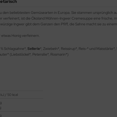
etarisch
 den beliebtesten Gemüsearten in Europa. Sie stammen ursprünglich aus
 verfeinert, ist die Ökoland Möhren-Ingwer Cremesuppe eine frische, m
 würzige Ingwer gibt dem Ganzen den Pfiff, die Sahne macht sie zu eine
r etwas Honig verfeinern.
5 % Schlagsahne*,
Sellerie
*, Zwiebeln*, Reissirup*, Reis-* und Maisstärke
uter* (Liebstöckel*, Petersilie*, Rosmarin*)
 kJ / 50 kcal
 g
g
 g