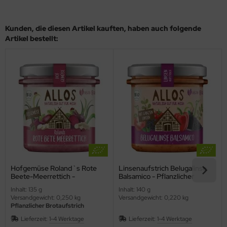
Kunden, die diesen Artikel kauften, haben auch folgende
Artikel bestellt:
Hofgemüse Roland`s Rote
Linsenaufstrich Belugalinse
Beete-Meerrettich -
Balsamico - Pflanzlicher
pflanzlicher Bio-Brotaufstrich
Brotaufstrich (Allos)
Inhalt: 135 g
Inhalt: 140 g
(Allos)
Versandgewicht: 0,250 kg
Versandgewicht: 0,220 kg
Pflanzlicher Brotaufstrich
Lieferzeit:
1-4 Werktage
Lieferzeit:
1-4 Werktage