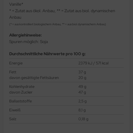
Vanille*
* = Zutat aus ökol. Anbau, ** = Zutat aus biol. dynamischen
Anbau
(* = aus kontrolliert biologischem Anbau, ** = aus biol.dynamischem Anbau)
Allergiehinweise:
Spuren möglich: Soja
Durchschnittliche Nährwerte pro 100 g:
Energie
2379 kJ / 571 kcal
Fett
37 g
davon gesättigte Fettsäuren
20 g
Kohlenhydrate
49 g
davon Zucker
47 g
Ballaststoffe
2,5 g
Eiweiß
8,1 g
Salz
0,18 g