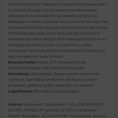
süßliche Aroma der Tonkabohne. Rapunzel Schokolade steht
für höchste Qualität nach Schweizer Herstellertradition
verbunden mit wertvollen fair gehandelten Zutaten aus
ökologischem Anbau. Das intensive Conchieren ist neben den
wertvollen Rohstoffen das eigentliche Geheimnis des wahren
Schokoladengenusses. Durch die Kunst des Conchierens
entwickelt sich der anfänglich noch verborgene Reichtum an
kakaoeigenen Aromen Stufe um Stufe bis zur vollen
Entfaltung. Gleichzeitig entsteht vollkommene Feinheit und
der unvergleichlich zarte Schmelz.
Besonderheiten:
Kakao: 37% mindestens in der
Vollmilchschokolade, mit Cristallino Rohrzucker
Herstellung:
Die jeweiligen Zutaten werden miteinander
vermischt, über Walzen zerkleinert, die Masse conchiert,
temperiert, geformt, gefüllt, abgekühlt und verpackt.
Lagerhinweis:
Bitte kühl und trocken lagern.
Zutaten:
Rohrzucker*, Kakaobutter*, VOLLMILCHPULVER*
(19,00%), MANDELN* geröstet (12,00%), Kakaomasse*,
Palmöl*, Emulgator: SOJALECITHIN*, Tonkabohne, Bourbon