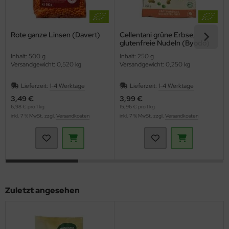
Rote ganze Linsen (Davert)
Cellentani grüne Erbse,
glutenfreie Nudeln (Byodo)
Inhalt: 500 g
Inhalt: 250 g
Versandgewicht: 0,520 kg
Versandgewicht: 0,250 kg
Lieferzeit:
1-4 Werktage
Lieferzeit:
1-4 Werktage
3,49 €
3,99 €
6,98 € pro 1 kg
15,96 € pro 1 kg
inkl. 7 % MwSt. zzgl.
Versandkosten
inkl. 7 % MwSt. zzgl.
Versandkosten
Zuletzt angesehen