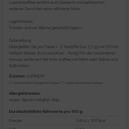
Lupinenkaffee verleiht auch Desserts und zahlreichen
anderen Gerichten eine raffinierte Note.
Lagerhinweis
Trocken und vor Wärme geschützt lagern.
Zubereitung
Übergießen Sie pro Tasse 1 - 2 Teelöffel (ca. 2,5 g) mit 200 ml
heißem Wasser. Kurz umrühren - fertig! Für den besonderen
Genuss verfeinern Sie Ihren Kaffee mit Milch oder Sahne und
Süßmitteln.
Zutaten:
LUPINEN*
(* = aus kontrolliert biologischem Anbau, ** = aus biol.dynamischem Anbau)
Allergiehinweise:
vegan, Spuren möglich: Soja
Durchschnittliche Nährwerte pro 100 g:
Energie
1241 kJ / 300 kcal