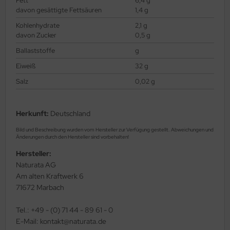
Fett
6,4 g
davon gesättigte Fettsäuren
1,4 g
Kohlenhydrate
2,1 g
davon Zucker
0,5 g
Ballaststoffe
g
Eiweiß
32 g
Salz
0,02 g
Herkunft:
Deutschland
Bild und Beschreibung wurden vom Hersteller zur Verfügung gestellt. Abweichungen und
Änderungen durch den Hersteller sind vorbehalten!
Hersteller:
Naturata AG
Am alten Kraftwerk 6
71672 Marbach
Tel.: +49 - (0) 71 44 - 89 61 - 0
E-Mail: kontakt@naturata.de