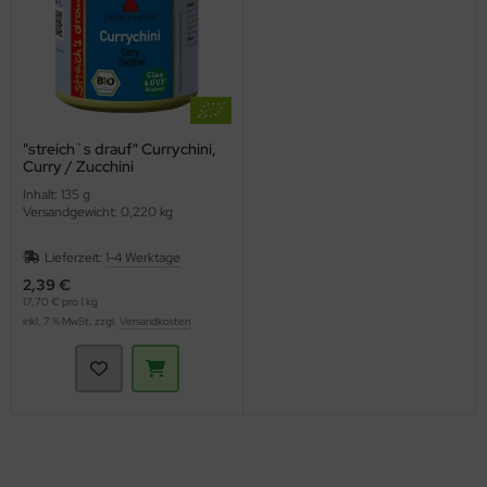
"streich`s drauf" Currychini,
Curry / Zucchini
(Zwergenwiese)
Inhalt: 135 g
Versandgewicht: 0,220 kg
Lieferzeit:
1-4 Werktage
2,39 €
17,70 € pro 1 kg
inkl. 7 % MwSt. zzgl.
Versandkosten