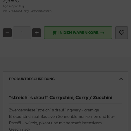
2,39 €
17,70 € pro 1 kg
inkl. 7 % MwSt. zzgl.
Versandkosten
IN DEN WARENKORB
PRODUKTBESCHREIBUNG
"streich`s drauf" Currychini, Curry / Zucchini
Zwergenwiese "streich`s drauf" Ingwery - cremige
Brotaufstrich auf Basis von Sonnenblumenkernen und Bio-
Rapsöl - würzig, pikant und mit herzhaft intensivem
Geschmack.