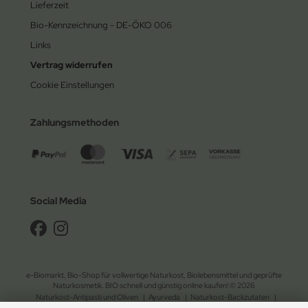
Lieferzeit
Bio-Kennzeichnung - DE-ÖKO 006
Links
Vertrag widerrufen
Cookie Einstellungen
Zahlungsmethoden
Social Media
e-Biomarkt, Bio-Shop für vollwertige Naturkost, Biolebensmittel und geprüfte
Naturkosmetik. BIO schnell und günstig online kaufen! © 2026
Naturkost-Antipasti und Oliven
|
Ayurveda
|
Naturkost-Backzutaten
|