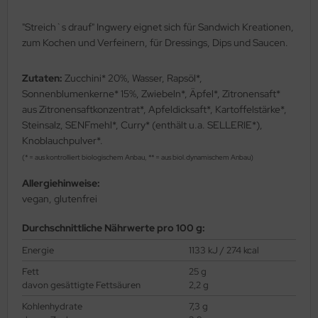
"Streich`s drauf" Ingwery eignet sich für Sandwich Kreationen,
zum Kochen und Verfeinern, für Dressings, Dips und Saucen.
Zutaten:
Zucchini* 20%, Wasser, Rapsöl*,
Sonnenblumenkerne* 15%, Zwiebeln*, Äpfel*, Zitronensaft*
aus Zitronensaftkonzentrat*, Apfeldicksaft*, Kartoffelstärke*,
Steinsalz, SENFmehl*, Curry* (enthält u.a. SELLERIE*),
Knoblauchpulver*.
(* = aus kontrolliert biologischem Anbau, ** = aus biol.dynamischem Anbau)
Allergiehinweise:
vegan, glutenfrei
Durchschnittliche Nährwerte pro 100 g:
Energie
1133 kJ / 274 kcal
Fett
25 g
davon gesättigte Fettsäuren
2,2 g
Kohlenhydrate
7,3 g