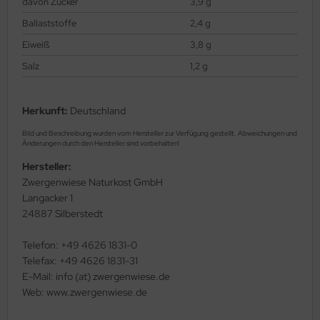
davon Zucker
3,9 g
Ballaststoffe
2,4 g
Eiweiß
3,8 g
Salz
1,2 g
Herkunft:
Deutschland
Bild und Beschreibung wurden vom Hersteller zur Verfügung gestellt. Abweichungen und
Änderungen durch den Hersteller sind vorbehalten!
Hersteller:
Zwergenwiese Naturkost GmbH
Langacker 1
24887 Silberstedt
Telefon: +49 4626 1831-0
Telefax: +49 4626 1831-31
E-Mail: info (at) zwergenwiese.de
Web: www.zwergenwiese.de