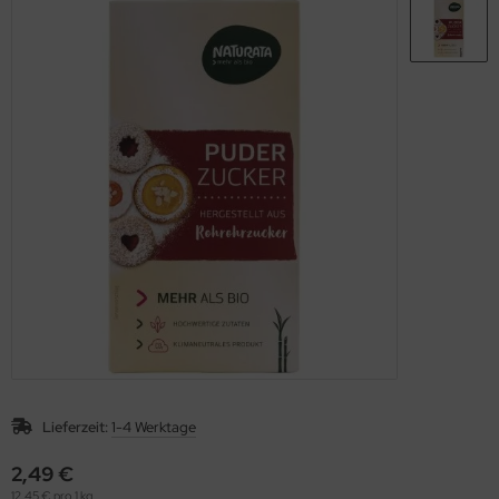
unchys
rinade
sli
sto
ps
ucen würzig
Lieferzeit:
1-4 Werktage
2,49 €
12,45 € pro 1 kg