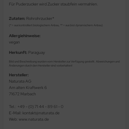
Für Puderzucker wird Zucker staubfein vermahlen.
Zutaten:
Rohrohrzucker*
(* = aus kontrolliert biologischem Anbau, ** = aus biol.dynamischem Anbau)
Allergiehinweise:
vegan
Herkunft:
Paraguay
Bild und Beschreibung wurden vom Hersteller zur Verfügung gestellt. Abweichungen und
Änderungen durch den Hersteller sind vorbehalten!
Hersteller:
Naturata AG
Am alten Kraftwerk 6
71672 Marbach
Tel.: +49 - (0) 71 44 - 89 61 - 0
E-Mail: kontakt@naturata.de
Web: www.naturata.de