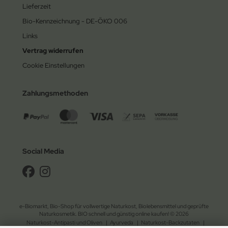
Lieferzeit
Bio-Kennzeichnung - DE-ÖKO 006
Links
Vertrag widerrufen
Cookie Einstellungen
Zahlungsmethoden
Social Media
e-Biomarkt, Bio-Shop für vollwertige Naturkost, Biolebensmittel und geprüfte
Naturkosmetik. BIO schnell und günstig online kaufen! © 2026
Naturkost-Antipasti und Oliven
|
Ayurveda
|
Naturkost-Backzutaten
|